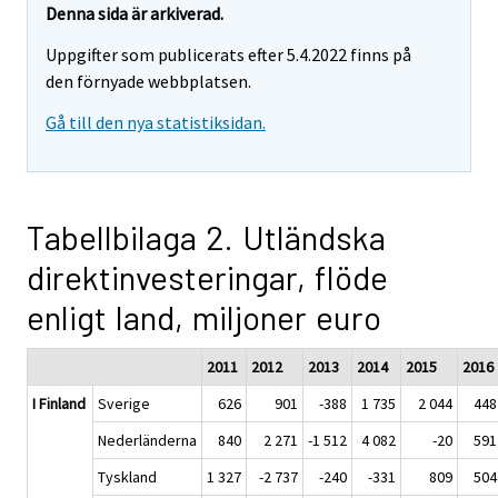
Denna sida är arkiverad.
Uppgifter som publicerats efter 5.4.2022 finns på
den förnyade webbplatsen.
Gå till den nya statistiksidan.
Tabellbilaga 2. Utländska
direktinvesteringar, flöde
enligt land, miljoner euro
2011
2012
2013
2014
2015
2016
I Finland
Sverige
626
901
-388
1 735
2 044
448
Nederländerna
840
2 271
-1 512
4 082
-20
591
Tyskland
1 327
-2 737
-240
-331
809
504