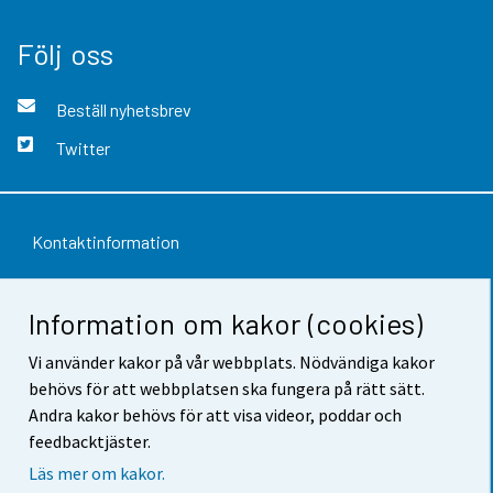
Följ oss
Beställ nyhetsbrev
Twitter
Kontaktinformation
Respons
Information om kakor (cookies)
Användarvillkor
Vi använder kakor på vår webbplats. Nödvändiga kakor
Dataskydd
behövs för att webbplatsen ska fungera på rätt sätt.
Andra kakor behövs för att visa videor, poddar och
Tillgänglighet
feedbacktjäster.
Information om webbplatsen
Läs mer om kakor.