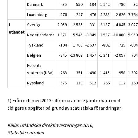
Danmark
-35
550
194
1 142
-786
32
Luxemburg
276
-247
476
4 255
-2 626
7 764
I
Sverige
2 959
2 535
331
2 137
-4 845
3 027
utlandet
Nederländerna
1 371
5 545
-3 849
2 537
-10 880
5 950
Tyskland
-104
1 768
-2 637
-892
725
-694
Belgien
-845
-13 807
1 457
-1 341
-2 097
704
Förenta
staterna (USA)
268
-351
-490
-1 415
958
1 392
Ryssland
575
318
512
266
112
160
1) Från och med 2013 siffrorna är inte jämförbara med
tidigare uppgifter på grund av statistiska förändringar.
Källa: Utländska direktinvesteringar 2016,
Statistikcentralen