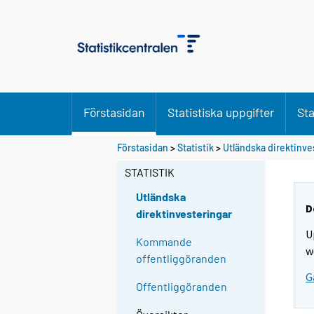
Förstasidan
Statistiska uppgifter
Sta
Förstasidan
>
Statistik
>
Utländska direktinve
STATISTIK
Utländska
D
direktinvesteringar
U
Kommande
w
offentliggöranden
G
Offentliggöranden