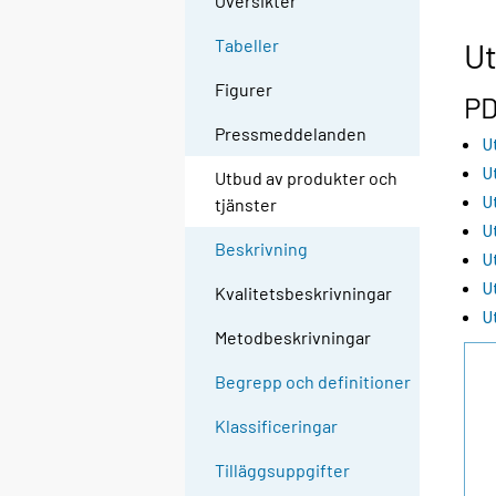
Översikter
Tabeller
Ut
Figurer
PD
Pressmeddelanden
U
U
Utbud av produkter och
U
tjänster
U
Beskrivning
U
U
Kvalitetsbeskrivningar
U
Metodbeskrivningar
Begrepp och definitioner
Klassificeringar
Tilläggsuppgifter