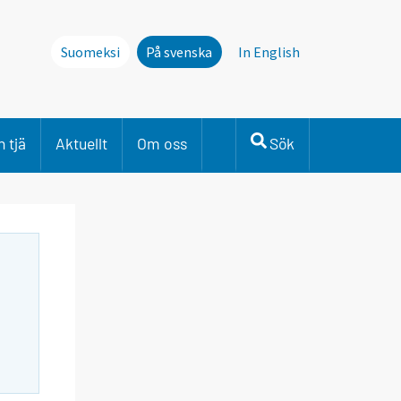
Suomeksi
På svenska
In English
 tjä
Aktuellt
Om oss
Sök