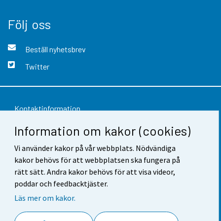
Följ oss
Beställ nyhetsbrev
Twitter
Kontaktinformation
Information om kakor (cookies)
Respons
Vi använder kakor på vår webbplats. Nödvändiga
Användarvillkor
kakor behövs för att webbplatsen ska fungera på
Dataskydd
rätt sätt. Andra kakor behövs för att visa videor,
poddar och feedbacktjäster.
Tillgänglighet
Läs mer om kakor.
Information om webbplatsen