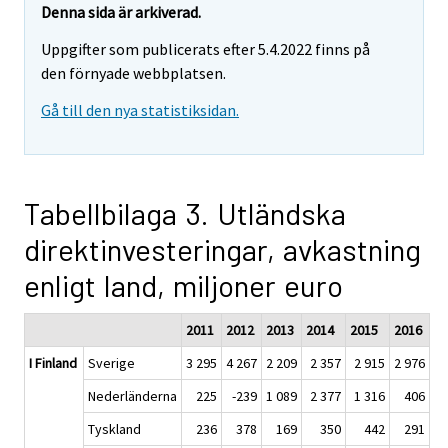
Denna sida är arkiverad.
Uppgifter som publicerats efter 5.4.2022 finns på
den förnyade webbplatsen.
Gå till den nya statistiksidan.
Tabellbilaga 3. Utländska
direktinvesteringar, avkastning
enligt land, miljoner euro
2011
2012
2013
2014
2015
2016
I Finland
Sverige
3 295
4 267
2 209
2 357
2 915
2 976
Nederländerna
225
-239
1 089
2 377
1 316
406
Tyskland
236
378
169
350
442
291