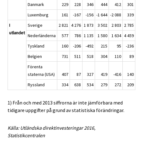
Danmark
229
228
346
444
412
301
Luxemburg
161
-167
-156
-1 644
-2 088
339
I
Sverige
2 821
4 276
1 873
3 502
2 803
2 785
utlandet
Nederländerna
577
786
1 135
1 580
1 634
4 459
Tyskland
160
-206
-492
215
95
-236
Belgien
731
511
518
304
110
89
Förenta
staterna (USA)
407
87
327
419
-416
140
Ryssland
334
638
534
279
272
209
1) Från och med 2013 siffrorna är inte jämförbara med
tidigare uppgifter på grund av statistiska förändringar.
Källa: Utländska direktinvesteringar 2016,
Statistikcentralen