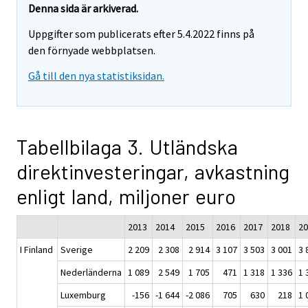
Denna sida är arkiverad.
Uppgifter som publicerats efter 5.4.2022 finns på
den förnyade webbplatsen.
Gå till den nya statistiksidan.
Tabellbilaga 3. Utländska
direktinvesteringar, avkastning
enligt land, miljoner euro
2013
2014
2015
2016
2017
2018
20
I Finland
Sverige
2 209
2 308
2 914
3 107
3 503
3 001
3 
Nederländerna
1 089
2 549
1 705
471
1 318
1 336
1 
Luxemburg
-156
-1 644
-2 086
705
630
218
1 