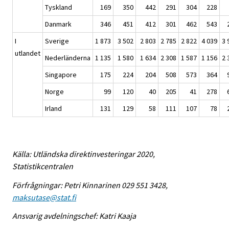
Tyskland
169
350
442
291
304
228
Danmark
346
451
412
301
462
543
I
Sverige
1 873
3 502
2 803
2 785
2 822
4 039
3 
utlandet
Nederländerna
1 135
1 580
1 634
2 308
1 587
1 156
2 
Singapore
175
224
204
508
573
364
Norge
99
120
40
205
41
278
Irland
131
129
58
111
107
78
Källa: Utländska direktinvesteringar 2020,
Statistikcentralen
Förfrågningar: Petri Kinnarinen 029 551 3428,
maksutase@stat.fi
Ansvarig avdelningschef: Katri Kaaja