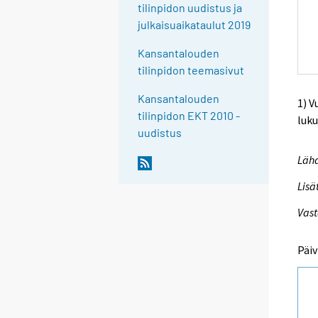
tilinpidon uudistus ja
julkaisuaikataulut 2019
Kansantalouden
tilinpidon teemasivut
Kansantalouden
1) V
tilinpidon EKT 2010 -
luku
uudistus
Lähd
Lisä
Vast
Päiv