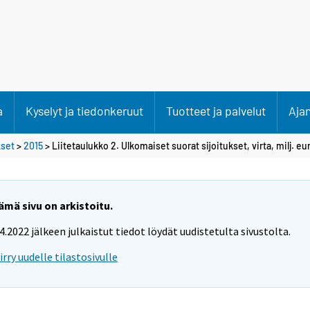
a
Kyselyt ja tiedonkeruut
Tuotteet ja palvelut
Aja
kset
>
2015
> Liitetaulukko 2. Ulkomaiset suorat sijoitukset, virta, milj. eu
ämä sivu on arkistoitu.
.4.2022 jälkeen julkaistut tiedot löydät uudistetulta sivustolta.
iirry uudelle tilastosivulle