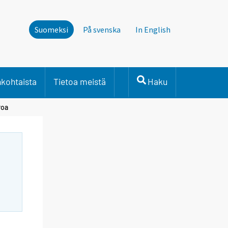
Suomeksi
På svenska
In English
nkohtaista
Tietoa meistä
Haku
roa