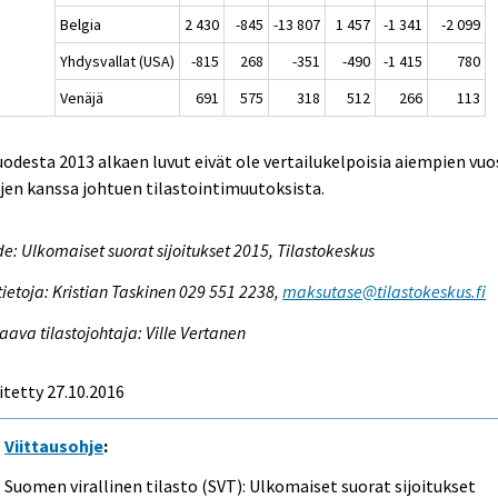
Belgia
2 430
-845
-13 807
1 457
-1 341
-2 099
Yhdysvallat (USA)
-815
268
-351
-490
-1 415
780
Venäjä
691
575
318
512
266
113
uodesta 2013 alkaen luvut eivät ole vertailukelpoisia aiempien vuo
jen kanssa johtuen tilastointimuutoksista.
e: Ulkomaiset suorat sijoitukset 2015, Tilastokeskus
tietoja: Kristian Taskinen 029 551 2238,
maksutase@tilastokeskus.fi
aava tilastojohtaja: Ville Vertanen
itetty 27.10.2016
Viittausohje
:
Suomen virallinen tilasto (SVT): Ulkomaiset suorat sijoitukset