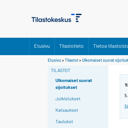
Etusivu
Tilastotieto
Tietoa tilastoist
Etusivu
>
Tilastot
>
Ulkomaiset suorat sijoitu
TILASTOT
Ulkomaiset suorat
T
sijoitukset
5
Julkistukset
S
Katsaukset
Taulukot