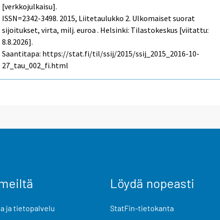
[verkkojulkaisu].
ISSN=2342-3498. 2015, Liitetaulukko 2. Ulkomaiset suorat
sijoitukset, virta, milj. euroa . Helsinki: Tilastokeskus [viitattu:
8.8.2026].
Saantitapa: https://stat.fi/til/ssij/2015/ssij_2015_2016-10-
27_tau_002_fi.html
meiltä
Löydä nopeasti
 ja tietopalvelu
StatFin-tietokanta