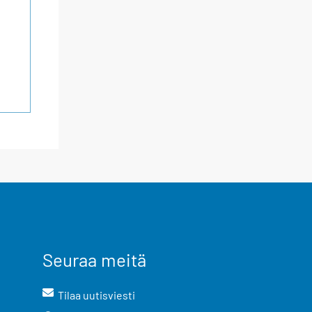
Seuraa meitä
Tilaa uutisviesti