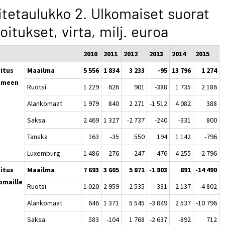
itetaulukko 2. Ulkomaiset suorat
joitukset, virta, milj. euroa
2010
2011
2012
2013
2014
2015
oitus
Maailma
5 556
1 834
3 233
-95
13 796
1 274
omeen
Ruotsi
1 229
626
901
-388
1 735
2 186
Alankomaat
1 979
840
2 271
-1 512
4 082
388
Saksa
2 469
1 327
-2 737
-240
-331
800
Tanska
163
-35
550
194
1 142
-796
Luxemburg
1 486
276
-247
476
4 255
-2 796
oitus
Maailma
7 693
3 605
5 871
-1 803
891
-14 490
omaille
Ruotsi
1 020
2 959
2 535
331
2 137
-4 802
Alankomaat
646
1 371
5 545
-3 849
2 537
-10 796
Saksa
583
-104
1 768
-2 637
-892
712