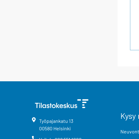
Kysy 
Työpajankatu
13
00580
Helsinki
Neuvonta