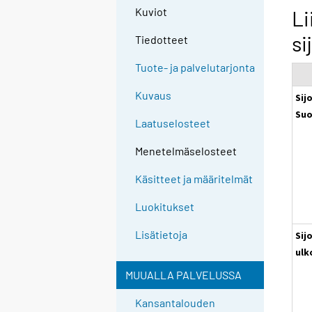
Kuviot
Li
si
Tiedotteet
Tuote- ja palvelutarjonta
Kuvaus
Sij
Su
Laatuselosteet
Menetelmäselosteet
Käsitteet ja määritelmät
Luokitukset
Lisätietoja
Sij
ulk
MUUALLA PALVELUSSA
Kansantalouden