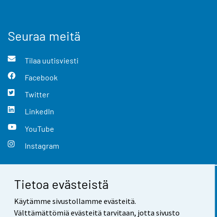
Seuraa meitä
Tilaa uutisviesti
Facebook
Twitter
LinkedIn
YouTube
Instagram
Tietoa evästeistä
Yhteystiedot
Käytämme sivustollamme evästeitä.
Palaute
Välttämättömiä evästeitä tarvitaan, jotta sivusto