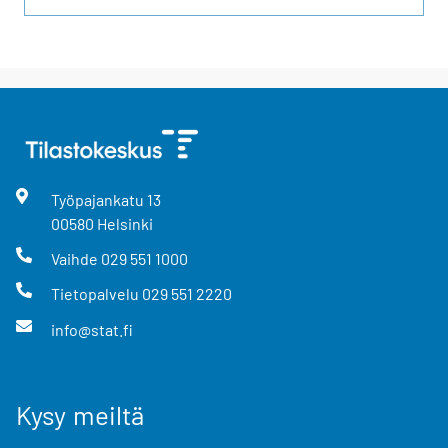
Työpajankatu
13
00580
Helsinki
Vaihde
029 551 1000
Tietopalvelu
029 551 2220
info@stat.fi
Kysy meiltä