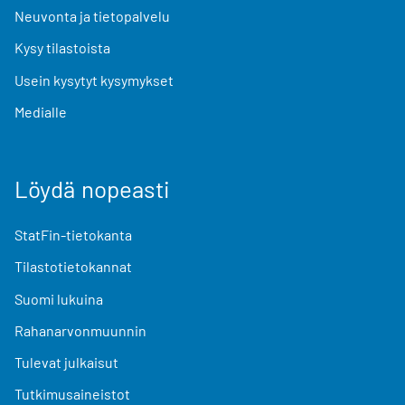
Neuvonta ja tietopalvelu
Kysy tilastoista
Usein kysytyt kysymykset
Medialle
Löydä nopeasti
StatFin-tietokanta
Tilastotietokannat
Suomi lukuina
Rahanarvonmuunnin
Tulevat julkaisut
Tutkimusaineistot