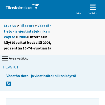
Valikko
Haku
Etusivu
>
Tilastot
>
Väestön
tieto- ja viestintätekniikan
käyttö
>
2006
> Internetin
käyttöpaikat keväällä 2006,
prosenttia 15-74 -vuotiaista
Avaa valikko
TILASTOT
Väestön tieto- ja viestintätekniikan käyttö