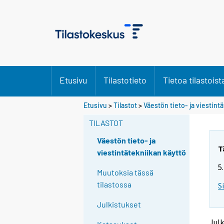
Etusivu
Tilastotieto
Tietoa tilastoist
Etusivu
>
Tilastot
>
Väestön tieto- ja viestint
TILASTOT
Väestön tieto- ja
T
viestintätekniikan käyttö
5
Muutoksia tässä
tilastossa
S
Julkistukset
Julk