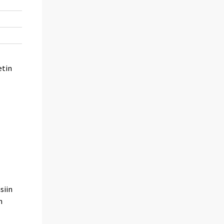
76
41
40
25
73
42
43
30
74
41
42
28
etin
siin
n