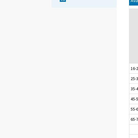
Ava
16-
25-
35-
45-
55-
65-