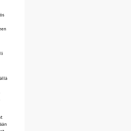
yös
een
li
ällä
a
a
at
dään
vat