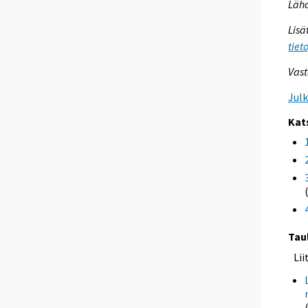
Lähd
Lisä
tiet
Vast
Jul
Kat
Tau
Li