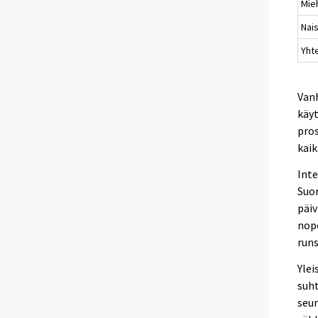
Mie
Nai
Yht
Vanh
käyt
pros
kaik
Int
Suom
päiv
nop
runs
Ylei
suht
seur