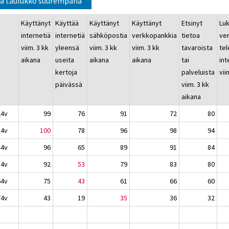
a taulukko suurempana
Käyttänyt
Käyttää
Käyttänyt
Käyttänyt
Etsinyt
Lu
internetiä
internetiä
sähköpostia
verkkopankkia
tietoa
ver
viim. 3 kk
yleensä
viim. 3 kk
viim. 3 kk
tavaroista
tel
aikana
useita
aikana
aikana
tai
int
kertoja
palveluista
vii
päivässä
viim. 3 kk
aikana
24v
99
76
91
72
80
34v
100
78
96
98
94
44v
96
65
89
91
84
54v
92
53
79
83
80
64v
75
43
61
66
60
74v
43
19
35
36
32