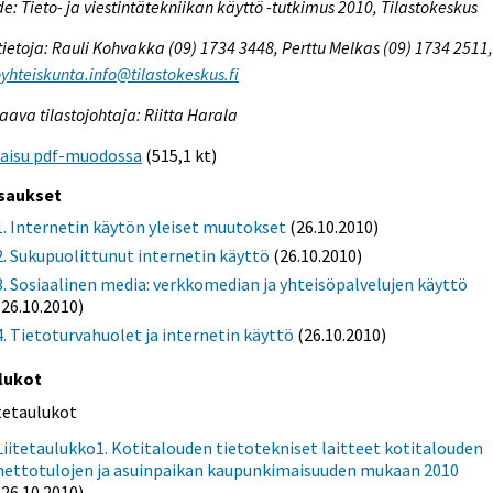
e: Tieto- ja viestintätekniikan käyttö -tutkimus 2010, Tilastokeskus
tietoja: Rauli Kohvakka (09) 1734 3448, Perttu Melkas (09) 1734 2511
oyhteiskunta.info@tilastokeskus.fi
aava tilastojohtaja: Riitta Harala
kaisu pdf-muodossa
(515,1 kt)
saukset
1. Internetin käytön yleiset muutokset
(26.10.2010)
2. Sukupuolittunut internetin käyttö
(26.10.2010)
3. Sosiaalinen media: verkkomedian ja yhteisöpalvelujen käyttö
(26.10.2010)
4. Tietoturvahuolet ja internetin käyttö
(26.10.2010)
lukot
itetaulukot
Liitetaulukko1. Kotitalouden tietotekniset laitteet kotitalouden
nettotulojen ja asuinpaikan kaupunkimaisuuden mukaan 2010
(26.10.2010)