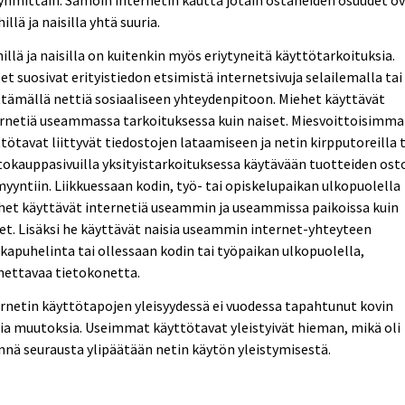
illä ja naisilla yhtä suuria.
illä ja naisilla on kuitenkin myös eriytyneitä käyttötarkoituksia.
et suosivat erityistiedon etsimistä internetsivuja selailemalla tai
tämällä nettiä sosiaaliseen yhteydenpitoon. Miehet käyttävät
rnetiä useammassa tarkoituksessa kuin naiset. Miesvoittoisimma
tötavat liittyvät tiedostojen lataamiseen ja netin kirpputoreilla t
okauppasivuilla yksityistarkoituksessa käytävään tuotteiden os
myyntiin. Liikkuessaan kodin, työ- tai opiskelupaikan ulkopuolella
het käyttävät internetiä useammin ja useammissa paikoissa kuin
et. Lisäksi he käyttävät naisia useammin internet-yhteyteen
apuhelinta tai ollessaan kodin tai työpaikan ulkopuolella,
nettavaa tietokonetta.
rnetin käyttötapojen yleisyydessä ei vuodessa tapahtunut kovin
ia muutoksia. Useimmat käyttötavat yleistyivät hieman, mikä oli
nnä seurausta ylipäätään netin käytön yleistymisestä.