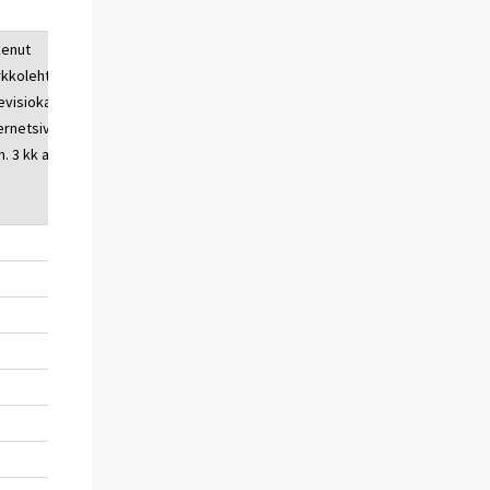
kenut
Ostanut
Rekisteröitynyt
Seuraa jotain
kkolehtiä tai
verkon
yhteisöpalvelun
yhteisöpalvelua
evisiokanavien
kautta
käyttäjäksi
vähintään
ernetsivuja
viim. 3
päivittäin
m. 3 kk aikana
kk
aikana
92
46
83
67
92
64
76
60
85
58
44
25
74
42
29
12
61
25
15
5
35
9
5
2