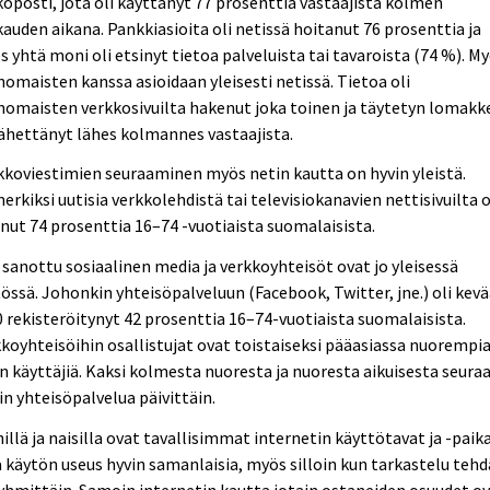
öposti, jota oli käyttänyt 77 prosenttia vastaajista kolmen
auden aikana. Pankkiasioita oli netissä hoitanut 76 prosenttia ja
s yhtä moni oli etsinyt tietoa palveluista tai tavaroista (74 %). M
nomaisten kanssa asioidaan yleisesti netissä. Tietoa oli
nomaisten verkkosivuilta hakenut joka toinen ja täytetyn lomakk
lähettänyt lähes kolmannes vastaajista.
koviestimien seuraaminen myös netin kautta on hyvin yleistä.
erkiksi uutisia verkkolehdistä tai televisiokanavien nettisivuilta o
nut 74 prosenttia 16–74 -vuotiaista suomalaisista.
 sanottu sosiaalinen media ja verkkoyhteisöt ovat jo yleisessä
össä. Johonkin yhteisöpalveluun (Facebook, Twitter, jne.) oli kevä
 rekisteröitynyt 42 prosenttia 16–74-vuotiaista suomalaisista.
koyhteisöihin osallistujat ovat toistaiseksi pääasiassa nuorempi
n käyttäjiä. Kaksi kolmesta nuoresta ja nuoresta aikuisesta seura
in yhteisöpalvelua päivittäin.
illä ja naisilla ovat tavallisimmat internetin käyttötavat ja -paik
 käytön useus hyvin samanlaisia, myös silloin kun tarkastelu teh
yhmittäin. Samoin internetin kautta jotain ostaneiden osuudet o