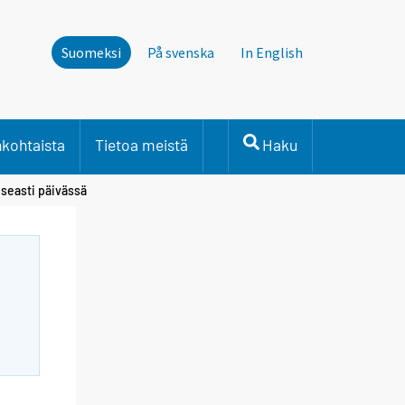
Suomeksi
På svenska
In English
nkohtaista
Tietoa meistä
Haku
useasti päivässä