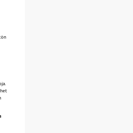
tön
ja.
ehet
n
s