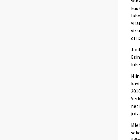
sähk
kuuk
lähe
vira
vira
oli 
Jouk
Esim
luke
Niin
käyt
2010
Verk
neti
jota
Mieh
sekä
ikär