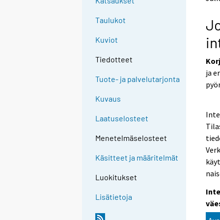
Katsaukset
Taulukot
Jo
in
Kuviot
Tiedotteet
Kor
ja e
Tuote- ja palvelutarjonta
pyör
Kuvaus
Inte
Laatuselosteet
Til
tied
Menetelmäselosteet
Verk
Käsitteet ja määritelmät
käyt
nais
Luokitukset
Int
Lisätietoja
väe