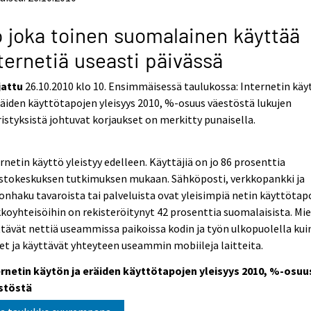
 joka toinen suomalainen käyttää
ternetiä useasti päivässä
jattu
26.10.2010 klo 10. Ensimmäisessä taulukossa: Internetin käy
räiden käyttötapojen yleisyys 2010, %-osuus väestöstä lukujen
istyksistä johtuvat korjaukset on merkitty punaisella.
rnetin käyttö yleistyy edelleen. Käyttäjiä on jo 86 prosenttia
astokeskuksen tutkimuksen mukaan. Sähköposti, verkkopankki ja
onhaku tavaroista tai palveluista ovat yleisimpiä netin käyttötapo
koyhteisöihin on rekisteröitynyt 42 prosenttia suomalaisista. Mi
tävät nettiä useammissa paikoissa kodin ja työn ulkopuolella kui
et ja käyttävät yhteyteen useammin mobiileja laitteita.
ernetin käytön ja eräiden käyttötapojen yleisyys 2010, %-osuu
stöstä