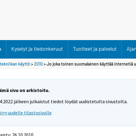
a
Kyselyt ja tiedonkeruut
Tuotteet ja palvelut
Aja
ätekniikan käyttö
>
2010
> Jo joka toinen suomalainen käyttää internetiä 
ämä sivu on arkistoitu.
.4.2022 jälkeen julkaistut tiedot löydät uudistetulta sivustolta.
iirry uudelle tilastosivulle
aistu: 26.10.2010