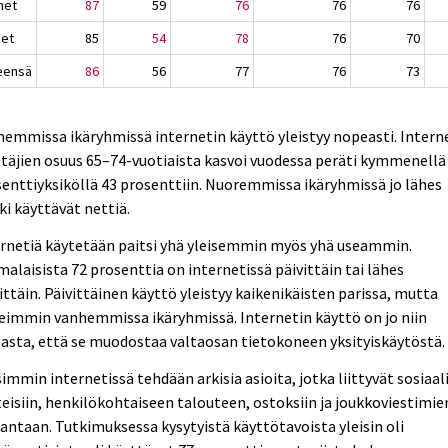
het
87
59
76
76
76
set
85
54
78
76
70
eensä
86
56
77
76
73
emmissa ikäryhmissä internetin käyttö yleistyy nopeasti. Intern
täjien osuus 65–74-vuotiaista kasvoi vuodessa peräti kymmenellä
enttiyksiköllä 43 prosenttiin. Nuoremmissa ikäryhmissä jo lähes
ki käyttävät nettiä.
ernetiä käytetään paitsi yhä yleisemmin myös yhä useammin.
alaisista 72 prosenttia on internetissä päivittäin tai lähes
ittäin. Päivittäinen käyttö yleistyy kaikenikäisten parissa, mutta
eimmin vanhemmissa ikäryhmissä. Internetin käyttö on jo niin
asta, että se muodostaa valtaosan tietokoneen yksityiskäytöstä.
simmin internetissä tehdään arkisia asioita, jotka liittyvät sosiaali
eisiin, henkilökohtaiseen talouteen, ostoksiin ja joukkoviestimie
antaan. Tutkimuksessa kysytyistä käyttötavoista yleisin oli