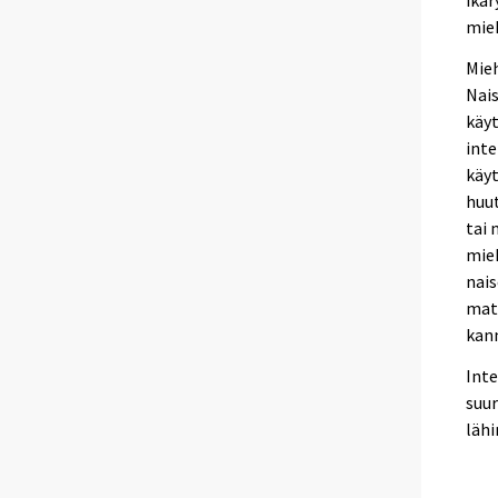
mieh
Mieh
Nais
käyt
inte
käyt
huut
tai 
mie
nais
matk
kan
Inte
suur
lähi