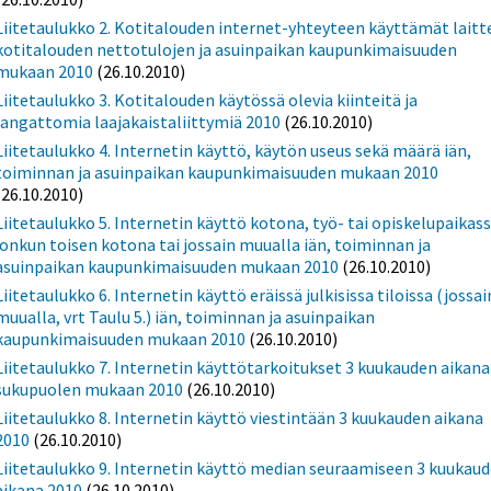
Liitetaulukko 2. Kotitalouden internet-yhteyteen käyttämät laitt
kotitalouden nettotulojen ja asuinpaikan kaupunkimaisuuden
mukaan 2010
(26.10.2010)
Liitetaulukko 3. Kotitalouden käytössä olevia kiinteitä ja
langattomia laajakaistaliittymiä 2010
(26.10.2010)
Liitetaulukko 4. Internetin käyttö, käytön useus sekä määrä iän,
toiminnan ja asuinpaikan kaupunkimaisuuden mukaan 2010
(26.10.2010)
Liitetaulukko 5. Internetin käyttö kotona, työ- tai opiskelupaikass
jonkun toisen kotona tai jossain muualla iän, toiminnan ja
asuinpaikan kaupunkimaisuuden mukaan 2010
(26.10.2010)
Liitetaulukko 6. Internetin käyttö eräissä julkisissa tiloissa (jossai
muualla, vrt Taulu 5.) iän, toiminnan ja asuinpaikan
kaupunkimaisuuden mukaan 2010
(26.10.2010)
Liitetaulukko 7. Internetin käyttötarkoitukset 3 kuukauden aikana
sukupuolen mukaan 2010
(26.10.2010)
Liitetaulukko 8. Internetin käyttö viestintään 3 kuukauden aikana
2010
(26.10.2010)
Liitetaulukko 9. Internetin käyttö median seuraamiseen 3 kuukau
aikana 2010
(26.10.2010)