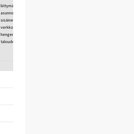
liittymän lisänä
liittymän lisänä
asunnon
asunnon
sisäinen WLAN-
sisäinen WLAN-
verkko/kahden
verkko/kolmen
hengen
tai useamman
taloudet
hengen
taloudet
30
..
32
54
52
76
70
86