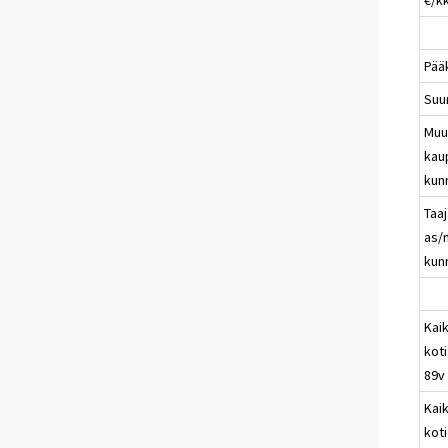
Pää
Suu
Muu
kau
kun
Taa
as/
kun
Kaik
koti
89v
Kaik
koti