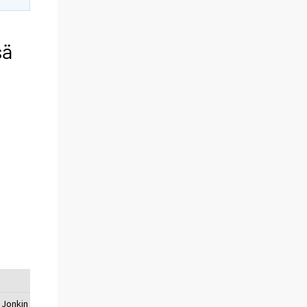
sä
Jonkin muun
Jonkin muun