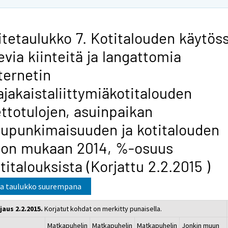
itetaulukko 7. Kotitalouden käytös
evia kiinteitä ja langattomia
ternetin
ajakaistaliittymiäkotitalouden
ttotulojen, asuinpaikan
upunkimaisuuden ja kotitalouden
oon mukaan 2014, %-osuus
titalouksista (Korjattu 2.2.2015 )
a taulukko suurempana
jaus 2.2.2015.
Korjatut kohdat on merkitty punaisella.
Matkapuhelin
Matkapuhelin
Matkapuhelin
Jonkin muun