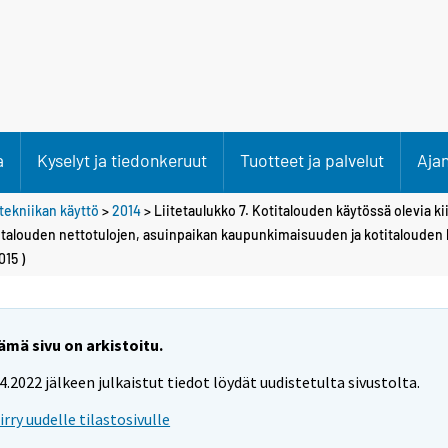
a
Kyselyt ja tiedonkeruut
Tuotteet ja palvelut
Aja
ätekniikan käyttö
>
2014
> Liitetaulukko 7. Kotitalouden käytössä olevia kii
otitalouden nettotulojen, asuinpaikan kaupunkimaisuuden ja kotitaloude
015 )
ämä sivu on arkistoitu.
.4.2022 jälkeen julkaistut tiedot löydät uudistetulta sivustolta.
iirry uudelle tilastosivulle