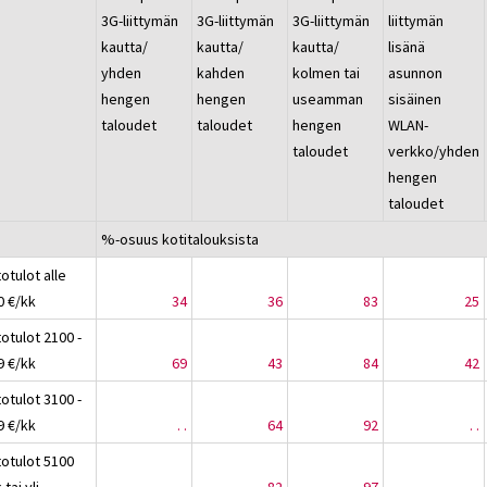
3G-liittymän
3G-liittymän
3G-liittymän
liittymän
kautta/
kautta/
kautta/
lisänä
yhden
kahden
kolmen tai
asunnon
hengen
hengen
useamman
sisäinen
taloudet
taloudet
hengen
WLAN-
taloudet
verkko/yhden
hengen
taloudet
%-osuus kotitalouksista
otulot alle
0 €/kk
34
36
83
25
otulot 2100 -
9 €/kk
69
43
84
42
otulot 3100 -
9 €/kk
. .
64
92
. .
totulot 5100
 tai yli
..
82
97
..