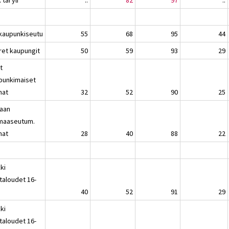
kaupunkiseutu
55
68
95
44
ret kaupungit
50
59
93
29
t
punkimaiset
nat
32
52
90
25
jaan
maaseutum.
nat
28
40
88
22
ki
taloudet 16-
40
52
91
29
ki
taloudet 16-