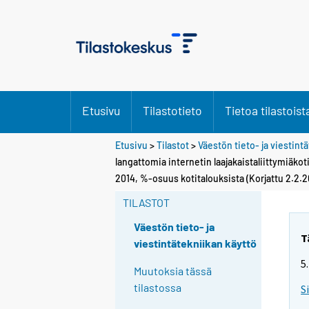
Etusivu
Tilastotieto
Tietoa tilastoist
Etusivu
>
Tilastot
>
Väestön tieto- ja viestint
langattomia internetin laajakaistaliittymiäk
2014, %-osuus kotitalouksista (Korjattu 2.2.2
TILASTOT
Väestön tieto- ja
T
viestintätekniikan käyttö
5
Muutoksia tässä
tilastossa
S