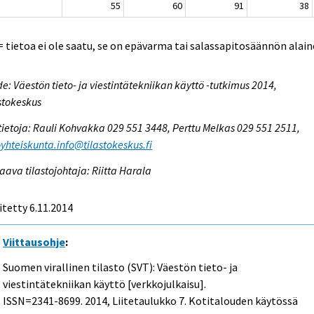
55
60
91
38
. = tietoa ei ole saatu, se on epävarma tai salassapitosäännön alain
e: Väestön tieto- ja viestintätekniikan käyttö -tutkimus 2014,
stokeskus
tietoja: Rauli Kohvakka 029 551 3448, Perttu Melkas 029 551 2511,
oyhteiskunta.info@tilastokeskus.fi
aava tilastojohtaja: Riitta Harala
itetty 6.11.2014
Viittausohje
:
Suomen virallinen tilasto (SVT): Väestön tieto- ja
viestintätekniikan käyttö [verkkojulkaisu].
ISSN=2341-8699. 2014, Liitetaulukko 7. Kotitalouden käytössä