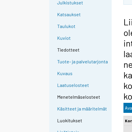
Julkistukset
Katsaukset
Li
Taulukot
ol
Kuviot
in
Tiedotteet
la
Tuote- ja palvelutarjonta
ne
ka
Kuvaus
k
Laatuselosteet
ko
Menetelmäselosteet
Ava
Käsitteet ja määritelmät
Luokitukset
Kor