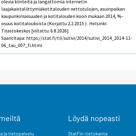
olevia kiinteitä ja langattomia internetin
laajakaistaliittymiäkotitalouden nettotulojen, asuinpaikan
kaupunkimaisuuden ja kotitalouden koon mukaan 2014, %-
osuus kotitalouksista (Korjattu 2.2.2015 ) . Helsinki:
Tilastokeskus [viitattu: 6.8.2026].
Saantitapa: https://stat.fi/til/sutivi/2014/sutivi_2014_2014-11-
06_tau_007_fi.html
meiltä
Löydä nopeasti
 ja tietopalvelu
StatFin-tietokanta