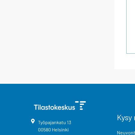
Kysy 
Työpajankatu
13
00580
Helsinki
Neuvonta