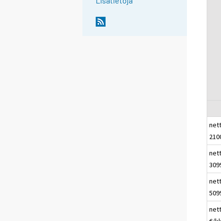
Lisätietoja
nett
210
nett
309
nett
509
net
€/kk