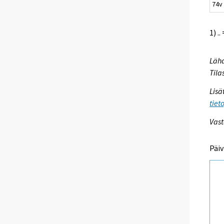
74v
1) .
Lähd
Tila
Lisä
tiet
Vast
Päiv