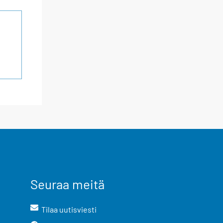
Seuraa meitä
Tilaa uutisviesti