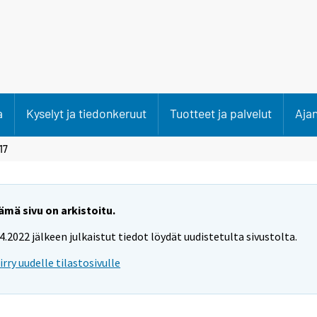
a
Kyselyt ja tiedonkeruut
Tuotteet ja palvelut
Aja
17
ämä sivu on arkistoitu.
.4.2022 jälkeen julkaistut tiedot löydät uudistetulta sivustolta.
iirry uudelle tilastosivulle