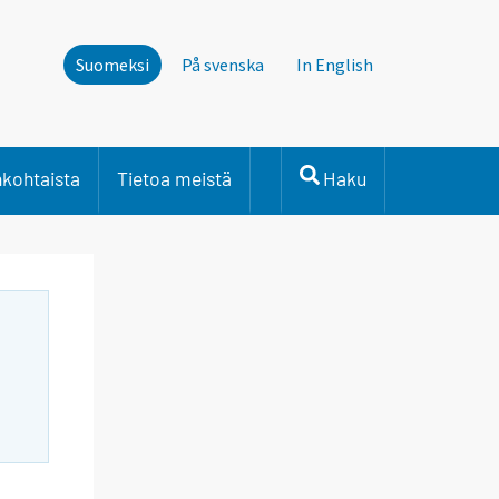
Suomeksi
På svenska
In English
nkohtaista
Tietoa meistä
Haku