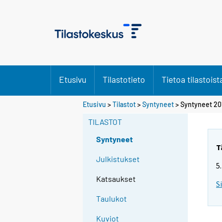
Etusivu
Tilastotieto
Tietoa tilastoist
Etusivu
>
Tilastot
>
Syntyneet
> Syntyneet 20
TILASTOT
Syntyneet
T
Julkistukset
5
Katsaukset
S
Taulukot
Kuviot