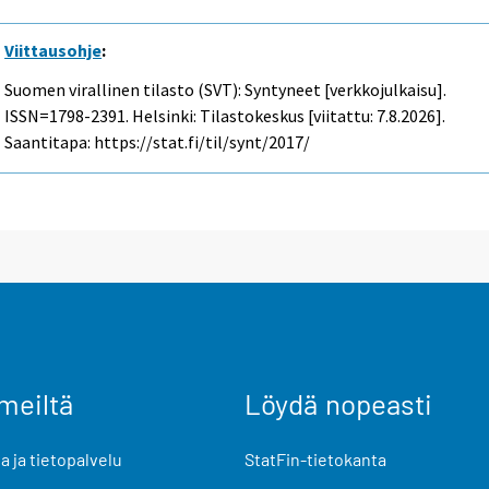
Viittausohje
:
Suomen virallinen tilasto (SVT): Syntyneet [verkkojulkaisu].
ISSN=1798-2391. Helsinki: Tilastokeskus [viitattu: 7.8.2026].
Saantitapa: https://stat.fi/til/synt/2017/
meiltä
Löydä nopeasti
 ja tietopalvelu
StatFin-tietokanta