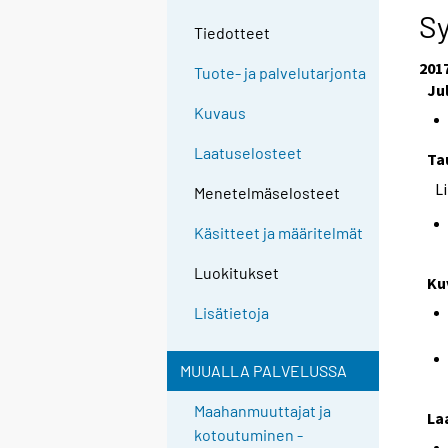
Sy
Tiedotteet
201
Tuote- ja palvelutarjonta
Ju
Kuvaus
Laatuselosteet
Ta
L
Menetelmäselosteet
Käsitteet ja määritelmät
Luokitukset
Ku
Lisätietoja
MUUALLA PALVELUSSA
Maahanmuuttajat ja
La
kotoutuminen -