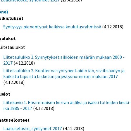
one)
ulkistukset
Syntyvyys pienentynyt kaikissa koulutusryhmissä
(4.12.2018)
aulukot
Liitetaulukot
Liitetaulukko 1. Synnytykset sikiöiden määrän mukaan 2000 -
2017
(4.12.2018)
Liitetaulukko 2. Kuolleena syntyneet äidin iän, siviilisäädyn ja
kaikista lapsista lasketun järjestysnumeron mukaan 2017
(4.12.2018)
uviot
Liitekuvio 1. Ensimmäisen kerran äidiksi ja isäksi tulleiden keski-
ikä 1985 - 2017
(4.12.2018)
aatuselosteet
Laatuseloste, syntyneet 2017
(4.12.2018)