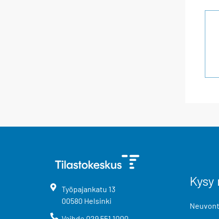
Kysy 
Työpajankatu
13
00580
Helsinki
Neuvonta
Vaihde
029 551 1000