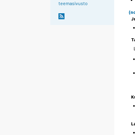
teemasivusto
(n
J
T
K
L