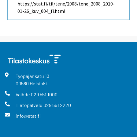
https://stat.fi/til/tene/2008/tene_2008_2010-
01-26_kuv_004_fi.html
Työpajankatu
13
00580
Helsinki
Vaihde
029 551 1000
Tietopalvelu
029 551 2220
info@stat.fi