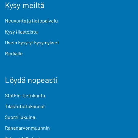
Kysy meiltä
Neuvonta ja tietopalvelu
Kysy tilastoista
Usein kysytyt kysymykset
Medialle
Löydä nopeasti
StatFin-tietokanta
Tilastotietokannat
Suomi lukuina
Rahanarvonmuunnin