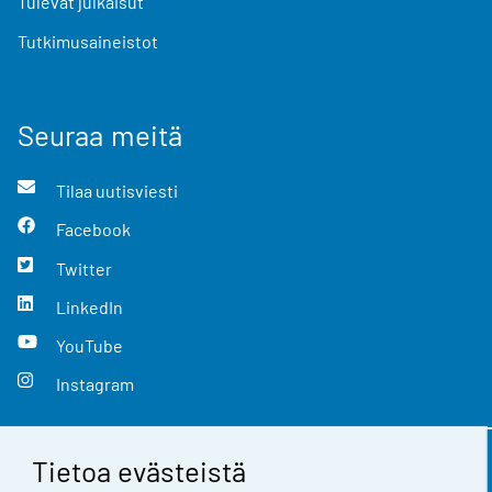
Tulevat julkaisut
Tutkimusaineistot
Seuraa meitä
Tilaa uutisviesti
Facebook
Twitter
LinkedIn
YouTube
Instagram
Tietoa evästeistä
Yhteystiedot