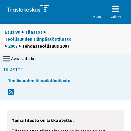
Valikko
Haku
Etusivu
>
Tilastot
>
Teollisuuden tilinpäätöstilasto
>
2007
> Tehdasteollisuus 2007
Avaa valikko
TILASTOT
Teollisuuden tilinpäätöstilasto
Tämä tilasto on lakkautettu.