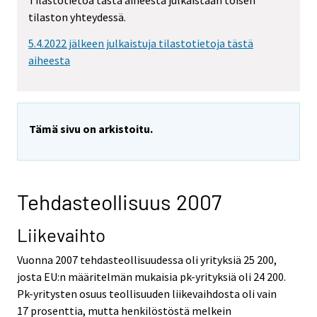
Tilastotietoa tästä aiheesta julkaistaan toisen
tilaston yhteydessä.
5.4.2022 jälkeen julkaistuja tilastotietoja tästä
aiheesta
Tämä sivu on arkistoitu.
Tehdasteollisuus 2007
Liikevaihto
Vuonna 2007 tehdasteollisuudessa oli yrityksiä 25 200,
josta EU:n määritelmän mukaisia pk-yrityksiä oli 24 200.
Pk-yritysten osuus teollisuuden liikevaihdosta oli vain
17 prosenttia, mutta henkilöstöstä melkein