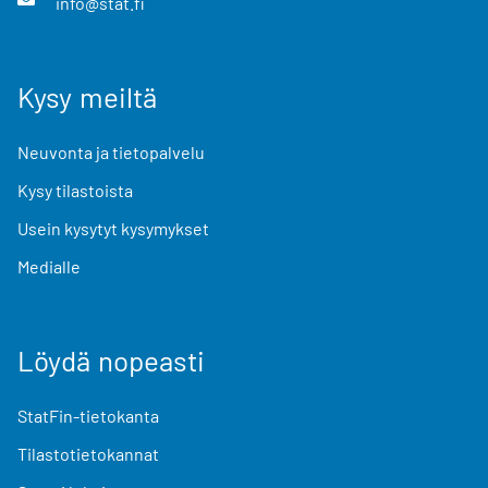
info@stat.fi
Kysy meiltä
Neuvonta ja tietopalvelu
Kysy tilastoista
Usein kysytyt kysymykset
Medialle
Löydä nopeasti
StatFin-tietokanta
Tilastotietokannat