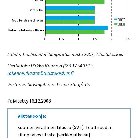
Lähde: Teollisuuden tilinpäätöstilasto 2007, Tilastokeskus
Lisätietoja: Pirkko Nurmela (09) 1734 3519,
rakenne.tilastot@tilastokeskus.fi
Vastaava tilastojohtaja: Leena Storgårds
Päivitetty 16.12.2008
Viittausohje
:
Suomen virallinen tilasto (SVT): Teollisuuden
tilinpäätöstilasto [verkkojulkaisu].