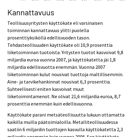
Kannattavuus
Teollisuusyritysten käyttökate eli varsinaisen
toiminnan kannattavuus ylitti puolella
prosenttiyksiköllä edellisvuoden tason.
Tehdasteollisuuden käyttökate oli 10,9 prosenttia
liiketoiminnan tuotoista. Yritysten tuotot kasvoivat 9,8
miljardia euroa vuonna 2007, ja käyttökatetta jäi 1,8
miljardia edellisvuotta enemmän. Vuonna 2007
liiketoiminnan kulut nousivat tuottoja maltillisemmin.
Aine- ja tarvikehankinnat nousivat 6,3 prosenttia.
Suhteellisesti eniten kasvoivat muut
liiketoimintamenot. Ne olivat 21,6 miljardia euroa, 8,7
prosenttia enemmän kuin edellisvuonna.
Käyttökate parani metsäteollisuutta lukuun ottamatta
kaikilla muilla päätoimialoilla. Metalliteollisuudessa
saatiin 6 miljardin tuottojen kasvulla käyttökatetta 2,3
miljardia enemmän kuin vuonna 2006. Sen käyttökate