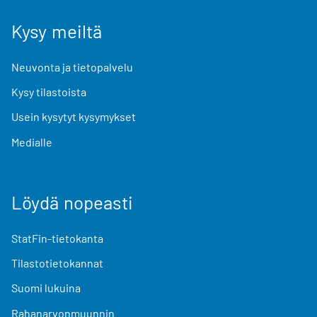
Kysy meiltä
Neuvonta ja tietopalvelu
Kysy tilastoista
Usein kysytyt kysymykset
Medialle
Löydä nopeasti
StatFin-tietokanta
Tilastotietokannat
Suomi lukuina
Rahanarvonmuunnin