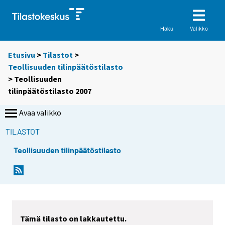
Valikko
Haku
Etusivu
>
Tilastot
>
Teollisuuden tilinpäätöstilasto
> Teollisuuden
tilinpäätöstilasto 2007
Avaa valikko
TILASTOT
Teollisuuden tilinpäätöstilasto
Tämä tilasto on lakkautettu.