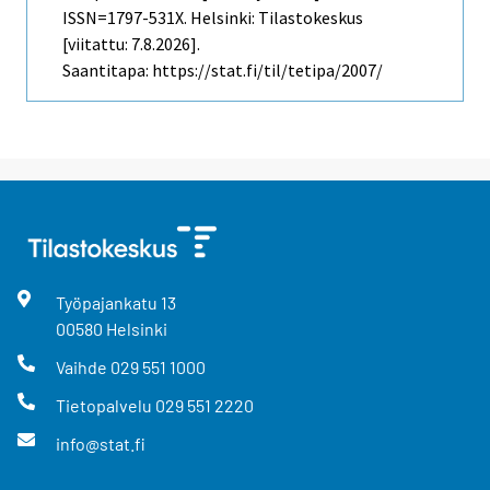
ISSN=1797-531X. Helsinki: Tilastokeskus
[viitattu: 7.8.2026].
Saantitapa: https://stat.fi/til/tetipa/2007/
Työpajankatu
13
00580
Helsinki
Vaihde
029 551 1000
Tietopalvelu
029 551 2220
info@stat.fi