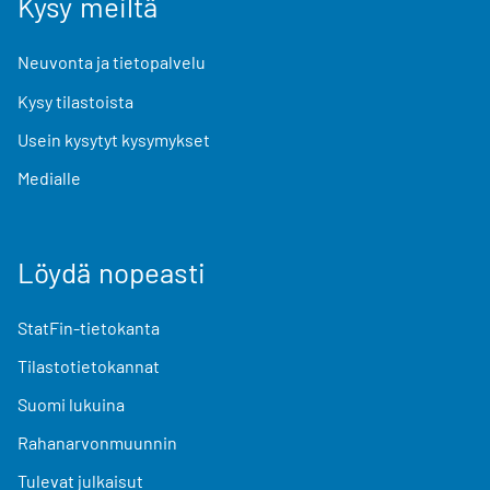
Kysy meiltä
Neuvonta ja tietopalvelu
Kysy tilastoista
Usein kysytyt kysymykset
Medialle
Löydä nopeasti
StatFin-tietokanta
Tilastotietokannat
Suomi lukuina
Rahanarvonmuunnin
Tulevat julkaisut