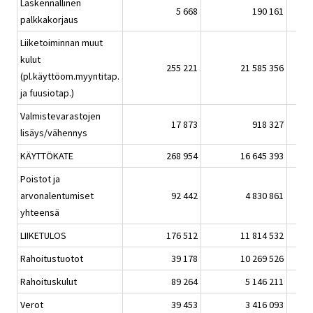
Laskennallinen
5 668
190 161
palkkakorjaus
Liiketoiminnan muut
kulut
255 221
21 585 356
(pl.käyttöom.myyntitap.
ja fuusiotap.)
Valmistevarastojen
17 873
918 327
lisäys/vähennys
KÄYTTÖKATE
268 954
16 645 393
Poistot ja
arvonalentumiset
92 442
4 830 861
yhteensä
LIIKETULOS
176 512
11 814 532
Rahoitustuotot
39 178
10 269 526
Rahoituskulut
89 264
5 146 211
Verot
39 453
3 416 093