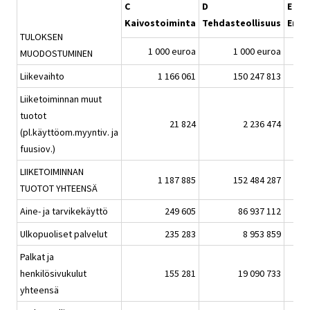
C
D
E
Kaivostoiminta
Tehdasteollisuus
Ener
TULOKSEN
1 000 euroa
1 000 euroa
MUODOSTUMINEN
Liikevaihto
1 166 061
150 247 813
Liiketoiminnan muut
tuotot
21 824
2 236 474
(pl.käyttöom.myyntiv. ja
fuusiov.)
LIIKETOIMINNAN
1 187 885
152 484 287
TUOTOT YHTEENSÄ
Aine- ja tarvikekäyttö
249 605
86 937 112
Ulkopuoliset palvelut
235 283
8 953 859
Palkat ja
henkilösivukulut
155 281
19 090 733
yhteensä