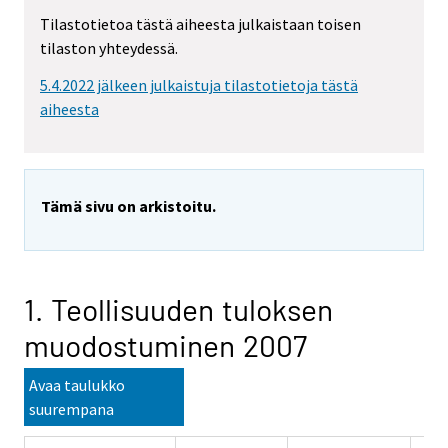
Tilastotietoa tästä aiheesta julkaistaan toisen
tilaston yhteydessä.
5.4.2022 jälkeen julkaistuja tilastotietoja tästä
aiheesta
Tämä sivu on arkistoitu.
1. Teollisuuden tuloksen
muodostuminen 2007
Avaa taulukko
suurempana