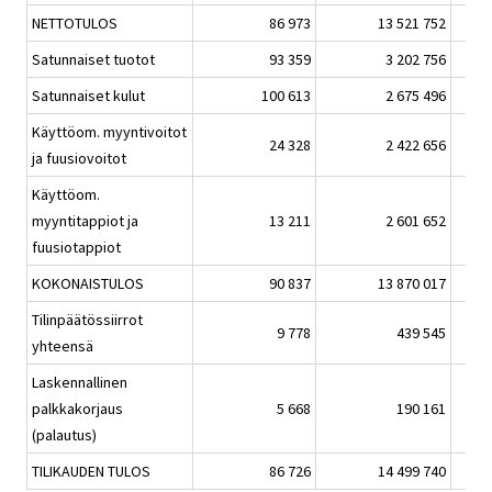
NETTOTULOS
86 973
13 521 752
Satunnaiset tuotot
93 359
3 202 756
Satunnaiset kulut
100 613
2 675 496
Käyttöom. myyntivoitot
24 328
2 422 656
ja fuusiovoitot
Käyttöom.
myyntitappiot ja
13 211
2 601 652
fuusiotappiot
KOKONAISTULOS
90 837
13 870 017
Tilinpäätössiirrot
9 778
439 545
yhteensä
Laskennallinen
palkkakorjaus
5 668
190 161
(palautus)
TILIKAUDEN TULOS
86 726
14 499 740