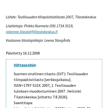
Lähde: Teollisuuden tilinpäätöstilasto 2007, Tilastokeskus
Lisätietoja: Pirkko Nurmela (09) 1734 3519,
rakenne.tilastot@tilastokeskus.fi
Vastaava tilastojohtaja: Leena Storgårds
Päivitetty 16.12.2008
Viittausohje
:
Suomen virallinen tilasto (SVT): Teollisuuden
tilinpäätöstilasto [verkkojulkaisu].
ISSN=1797-531X. 2007, 1. Teollisuuden
tuloksen muodostuminen 2007 . Helsinki:
Tilastokeskus [viitattu: 7.8.2026].
Saantitapa: