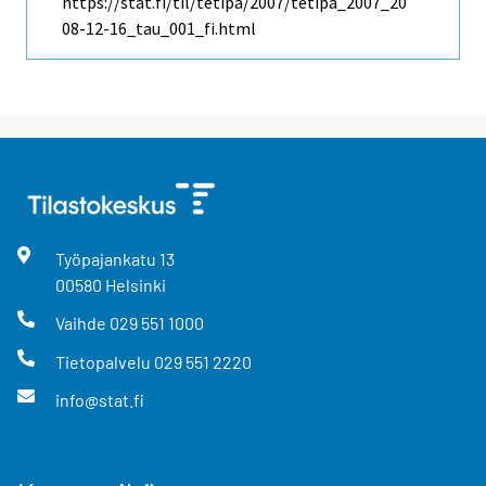
https://stat.fi/til/tetipa/2007/tetipa_2007_20
08-12-16_tau_001_fi.html
Työpajankatu
13
00580
Helsinki
Vaihde
029 551 1000
Tietopalvelu
029 551 2220
info@stat.fi