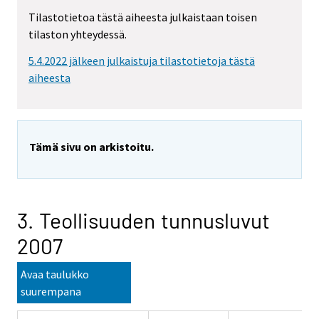
Tilastotietoa tästä aiheesta julkaistaan toisen
tilaston yhteydessä.
5.4.2022 jälkeen julkaistuja tilastotietoja tästä
aiheesta
Tämä sivu on arkistoitu.
3. Teollisuuden tunnusluvut
2007
Avaa taulukko
suurempana