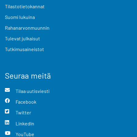
Tilastotietokannat
Suomi lukuina
Rahanarvonmuunnin
Tulevat julkaisut
Tutkimusaineistot
Seuraa meitä
Tilaa uutisviesti
Facebook
Twitter
LinkedIn
YouTube