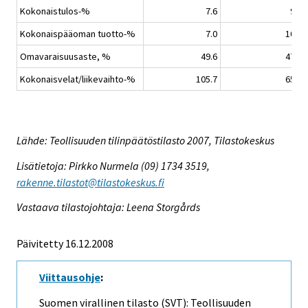
Kokonaistulos-%
7.6
9.1
Kokonaispääoman tuotto-%
7.0
10.9
Omavaraisuusaste, %
49.6
47.4
Kokonaisvelat/liikevaihto-%
105.7
65.7
Lähde: Teollisuuden tilinpäätöstilasto 2007, Tilastokeskus
Lisätietoja: Pirkko Nurmela (09) 1734 3519,
rakenne.tilastot@tilastokeskus.fi
Vastaava tilastojohtaja: Leena Storgårds
Päivitetty 16.12.2008
Viittausohje
:
Suomen virallinen tilasto (SVT): Teollisuuden