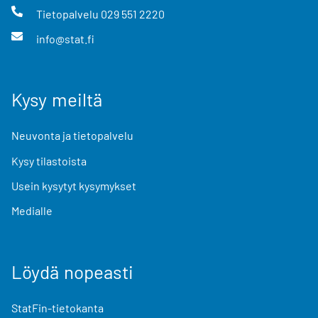
Tietopalvelu
029 551 2220
info@stat.fi
Kysy meiltä
Neuvonta ja tietopalvelu
Kysy tilastoista
Usein kysytyt kysymykset
Medialle
Löydä nopeasti
StatFin-tietokanta