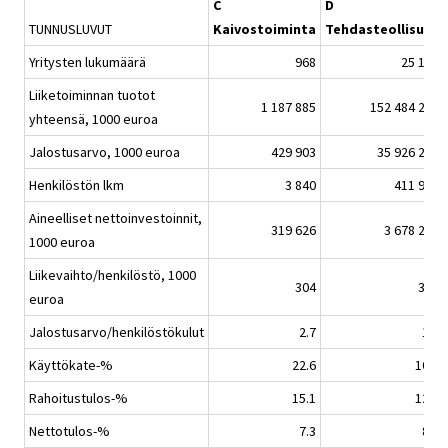
C
D
TUNNUSLUVUT
Kaivostoiminta
Tehdasteollisuus
Yritysten lukumäärä
968
25 185
Liiketoiminnan tuotot
1 187 885
152 484 287
yhteensä, 1000 euroa
Jalostusarvo, 1000 euroa
429 903
35 926 287
Henkilöstön lkm
3 840
411 948
Aineelliset nettoinvestoinnit,
319 626
3 678 202
1000 euroa
Liikevaihto/henkilöstö, 1000
304
365
euroa
Jalostusarvo/henkilöstökulut
2.7
1.9
Käyttökate-%
22.6
10.9
Rahoitustulos-%
15.1
12.0
Nettotulos-%
7.3
8.9