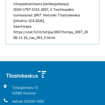
tilinpäätöstilasto [verkkojulkaisu].
ISSN=1797-531X. 2007, 3. Teollisuuden
tunnusluvut 2007 . Helsinki: Tilastokeskus
[viitattu: 10.8.2026].
Saantitapa:
https://stat.fi/til/tetipa/2007/tetipa_2007_20
08-12-16_tau_003_fi.html
Työpajankatu
13
00580
Helsinki
Vaihde
029 551 1000