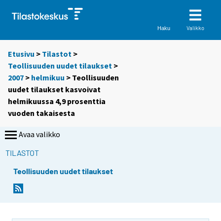
Valikko
Haku
Etusivu
>
Tilastot
>
Teollisuuden uudet tilaukset
>
2007
>
helmikuu
> Teollisuuden
uudet tilaukset kasvoivat
helmikuussa 4,9 prosenttia
vuoden takaisesta
Avaa valikko
TILASTOT
Teollisuuden uudet tilaukset
Y
Y
Y
Y
o
o
o
o
u
u
u
u
a
a
a
a