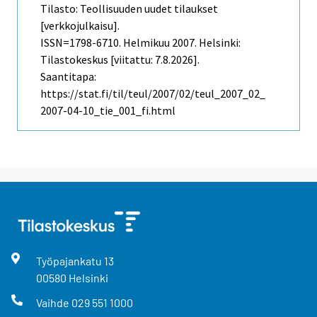
Tilasto: Teollisuuden uudet tilaukset
[verkkojulkaisu].
ISSN=1798-6710.
Helmikuu
2007. Helsinki:
Tilastokeskus [viitattu: 7.8.2026].
Saantitapa:
https://stat.fi/til/teul/2007/02/teul_2007_02_
2007-04-10_tie_001_fi.html
Työpajankatu
13
00580
Helsinki
Vaihde
029 551 1000