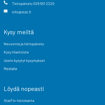
Tietopalvelu
029 551 2220
info@stat.fi
Kysy meiltä
Neuvonta ja tietopalvelu
Kysy tilastoista
Usein kysytyt kysymykset
Medialle
Löydä nopeasti
StatFin-tietokanta