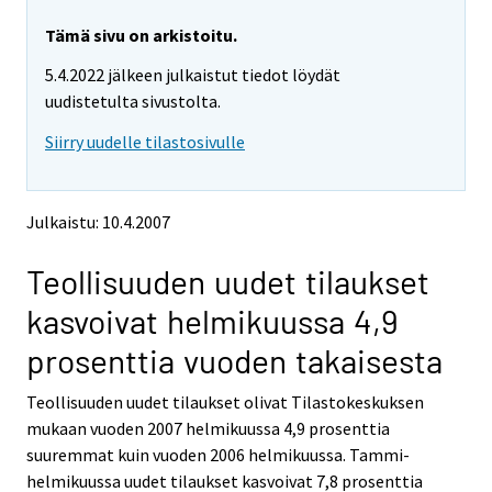
r
r
r
r
e
e
e
e
Tämä sivu on arkistoitu.
m
m
m
m
5.4.2022 jälkeen julkaistut tiedot löydät
o
o
o
o
v
v
v
v
uudistetulta sivustolta.
i
i
i
i
Siirry uudelle tilastosivulle
n
n
n
n
g
g
g
g
t
t
t
t
o
o
o
o
Julkaistu: 10.4.2007
a
a
a
a
n
n
n
n
Teollisuuden uudet tilaukset
o
o
o
o
t
t
t
t
kasvoivat helmikuussa 4,9
h
h
h
h
e
e
e
e
prosenttia vuoden takaisesta
r
r
r
r
s
s
s
s
Teollisuuden uudet tilaukset olivat Tilastokeskuksen
e
e
e
e
mukaan vuoden 2007 helmikuussa 4,9 prosenttia
r
r
r
r
v
v
v
v
suuremmat kuin vuoden 2006 helmikuussa. Tammi-
i
i
i
i
helmikuussa uudet tilaukset kasvoivat 7,8 prosenttia