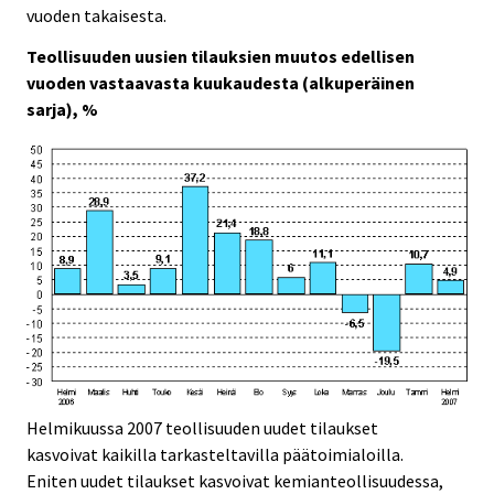
c
c
c
c
vuoden takaisesta.
e
e
e
e
.
.
.
.
Teollisuuden uusien tilauksien muutos edellisen
vuoden vastaavasta kuukaudesta (alkuperäinen
sarja), %
Helmikuussa 2007 teollisuuden uudet tilaukset
kasvoivat kaikilla tarkasteltavilla päätoimialoilla.
Eniten uudet tilaukset kasvoivat kemianteollisuudessa,