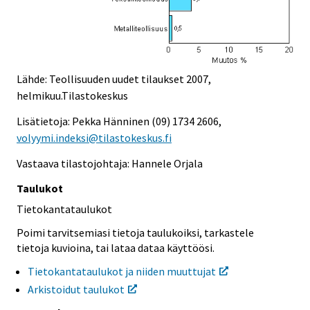
Lähde: Teollisuuden uudet tilaukset 2007,
helmikuu.Tilastokeskus
Lisätietoja: Pekka Hänninen (09) 1734 2606,
volyymi.indeksi@tilastokeskus.fi
Vastaava tilastojohtaja: Hannele Orjala
Taulukot
Tietokantataulukot
Poimi tarvitsemiasi tietoja taulukoiksi, tarkastele
tietoja kuvioina, tai lataa dataa käyttöösi.
Tietokantataulukot ja niiden muuttujat
Arkistoidut taulukot