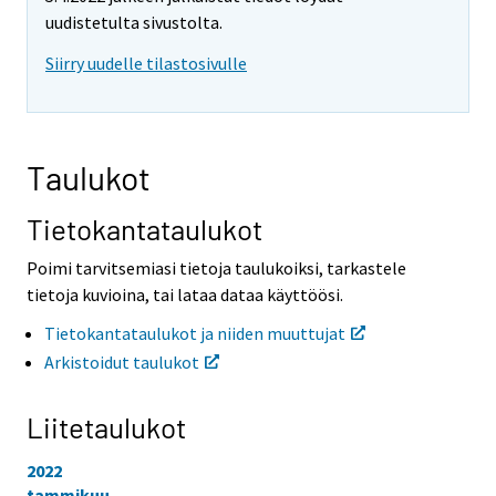
o
o
uudistetulta sivustolta.
i
i
Siirry uudelle tilastosivulle
s
s
e
e
e
e
n
n
p
p
Taulukot
a
a
l
l
v
v
Tietokantataulukot
e
e
l
l
Poimi tarvitsemiasi tietoja taulukoiksi, tarkastele
u
u
tietoja kuvioina, tai lataa dataa käyttöösi.
u
u
n
n
Tietokantataulukot ja niiden muuttujat
.
.
Arkistoidut taulukot
Liitetaulukot
2022
tammikuu