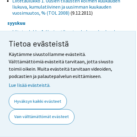
Liitetaulukko 1. Uusien tilausten kolmen kuukauden
liukuva, kumulatiivinen ja uusimman kuukauden
vuosimuutos, % (TOL 2008)
(9.12.2011)
syyskuu
Liitetaulukko 1. Uusien tilausten kolmen kuukauden
liukuva, kumulatiivinen ja uusimman kuukauden
Tietoa evästeistä
vuosimuutos, % (TOL 2008)
(10.11.2011)
Käytämme sivustollamme evästeitä.
elokuu
Välttämättömiä evästeitä tarvitaan, jotta sivusto
Liitetaulukko 1. Uusien tilausten kolmen kuukauden
toimii oikein. Muita evästeitä tarvitaan videoiden,
liukuva, kumulatiivinen ja uusimman kuukauden
vuosimuutos, % (TOL 2008)
(10.10.2011)
podcastien ja palautepalvelun esittämiseen.
Lue lisää evästeistä.
heinäkuu
Liitetaulukko 1. Uusien tilausten kolmen kuukauden
liukuva, kumulatiivinen ja uusimman kuukauden
Hyväksyn kaikki evästeet
vuosimuutos, % (TOL 2008)
(9.9.2011)
Vain välttämättömät evästeet
kesäkuu
Liitetaulukko 1. Uusien tilausten kolmen kuukauden
liukuva, kumulatiivinen ja uusimman kuukauden