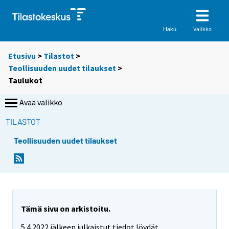
Valikko
Haku
Etusivu
>
Tilastot
>
Teollisuuden uudet tilaukset
>
Taulukot
Avaa valikko
TILASTOT
Teollisuuden uudet tilaukset
S
S
i
i
i
i
r
r
r
r
y
y
Tämä sivu on arkistoitu.
t
t
5.4.2022 jälkeen julkaistut tiedot löydät
t
t