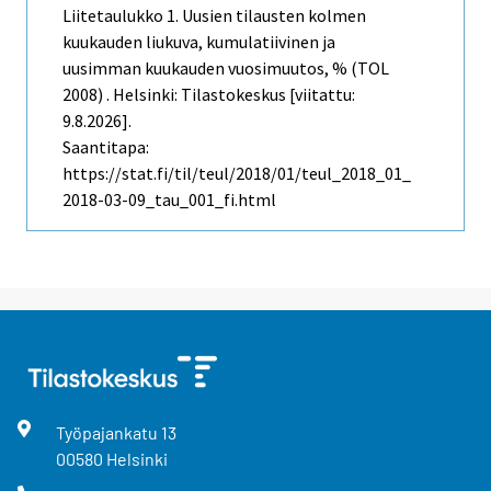
Liitetaulukko 1. Uusien tilausten kolmen
kuukauden liukuva, kumulatiivinen ja
uusimman kuukauden vuosimuutos, % (TOL
2008) . Helsinki: Tilastokeskus [viitattu:
9.8.2026].
Saantitapa:
https://stat.fi/til/teul/2018/01/teul_2018_01_
2018-03-09_tau_001_fi.html
Työpajankatu
13
00580
Helsinki