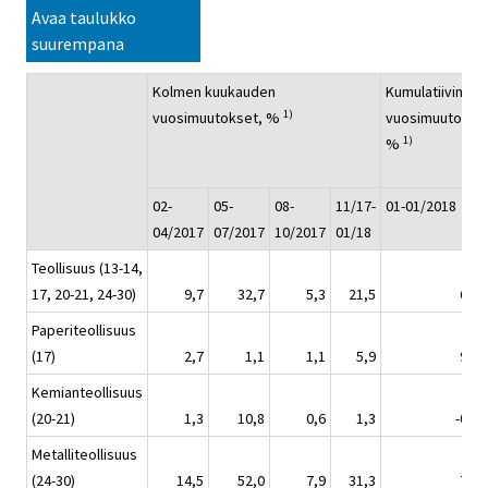
Avaa taulukko
suurempana
Kolmen kuukauden
Kumulatiivinen
1)
vuosimuutokset, %
vuosimuutos,
1)
%
02-
05-
08-
11/17-
01-01/2018
04/2017
07/2017
10/2017
01/18
Teollisuus (13-14,
17, 20-21, 24-30)
9,7
32,7
5,3
21,5
6,9
Paperiteollisuus
(17)
2,7
1,1
1,1
5,9
9,5
Kemianteollisuus
(20-21)
1,3
10,8
0,6
1,3
-0,1
Metalliteollisuus
(24-30)
14,5
52,0
7,9
31,3
7,8