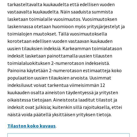
tarkasteltavalta kuukaudelta että edellisen vuoden
vastaavalta kuukaudelta. Näin saaduista summista
lasketaan toimialalle vuosimuutos. Vuosimuutoksen
laskennassa otetaan huomioon myös yritysjärjestelyt ja
toimialojen muutokset. Tällä vuosimuutoksella
korotetaan edellisen vuoden vastaavan kuukauden
uusien tilauksien indeksiä. Karkeamman toimialatason
indeksit lasketaan painottamalla uusien tilausten
toimialaluokituksen 2-numerotason indekseistä.
Painoina käytetään 2-numerotason estimaatteja koko
populaation uusien tilauksien arvoista. Uusimmat
indeksiluvut voivat tarkentua viimeisimmän 12
kuukauden osalta aineiston täydentyessä ja yritysten
oikaistessa tietojaan. Aineistosta laaditut tilastot ja
indeksit ovat julkisia; kuitenkin sillä rajoituksella, ettei
näistä voida päätellä yksittäisen yrityksen tietoja.
Tilaston koko kuvaus
.