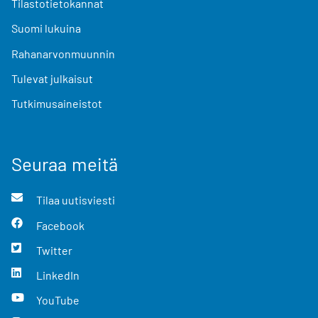
Tilastotietokannat
Suomi lukuina
Rahanarvonmuunnin
Tulevat julkaisut
Tutkimusaineistot
Seuraa meitä
Tilaa uutisviesti
Facebook
Twitter
LinkedIn
YouTube