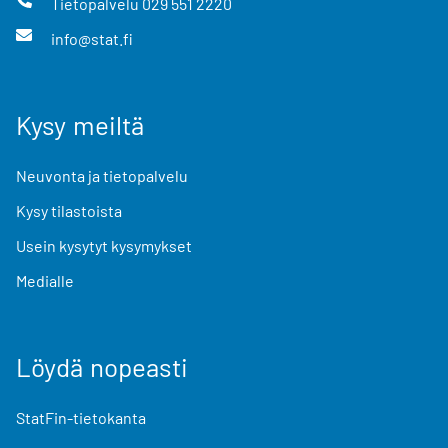
Tietopalvelu
029 551 2220
info@stat.fi
Kysy meiltä
Neuvonta ja tietopalvelu
Kysy tilastoista
Usein kysytyt kysymykset
Medialle
Löydä nopeasti
StatFin-tietokanta