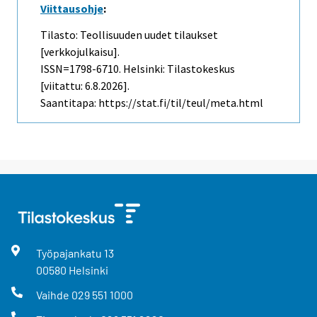
Viittausohje
:
Tilasto: Teollisuuden uudet tilaukset
[verkkojulkaisu].
ISSN=1798-6710. Helsinki: Tilastokeskus
[viitattu: 6.8.2026].
Saantitapa: https://stat.fi/til/teul/meta.html
Työpajankatu
13
00580
Helsinki
Vaihde
029 551 1000