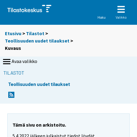
Valikko
Haku
Etusivu
>
Tilastot
>
Teollisuuden uudet tilaukset
>
Kuvaus
Avaa valikko
TILASTOT
Teollisuuden uudet tilaukset
Tämä sivu on arkistoitu.
5.4.2022 jälkeen julkaistut tiedot löydät