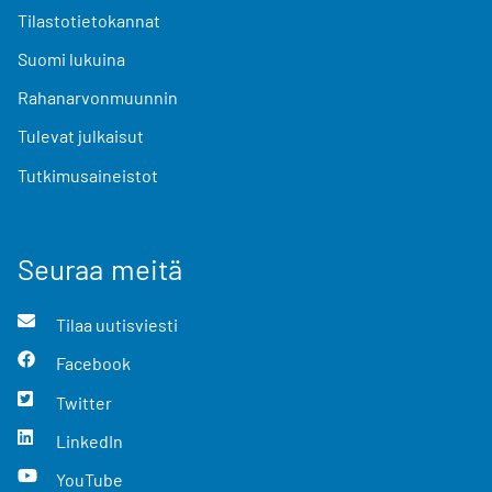
Tilastotietokannat
Suomi lukuina
Rahanarvonmuunnin
Tulevat julkaisut
Tutkimusaineistot
Seuraa meitä
Tilaa uutisviesti
Facebook
Twitter
LinkedIn
YouTube