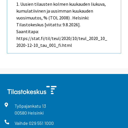
1. Uusien tilausten kolmen kuukauden liukuva,
kumulatiivinen ja uusimman kuukauden
vuosimuutos, % (TOL 2008) . Helsinki:
Tilastokeskus [viitattu: 9.8.2026].
Saantitapa:
https://stat.fi/til/teul/2020/10/teul_2020_10_
2020-12-10_tau_001_fi.html
Työpajankatu
13
00580
Helsinki
Vaihde
029 551 1000