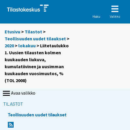
Valikko
Haku
Etusivu
>
Tilastot
>
Teollisuuden uudet tilaukset
>
2020
>
lokakuu
> Liitetaulukko
1. Uusien tilausten kolmen
kuukauden liukuva,
kumulatiivinen ja uusimman
kuukauden vuosimuutos, %
(TOL 2008)
Avaa valikko
TILASTOT
Teollisuuden uudet tilaukset