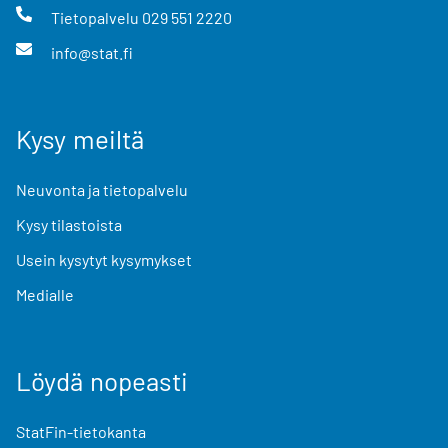
Tietopalvelu
029 551 2220
info@stat.fi
Kysy meiltä
Neuvonta ja tietopalvelu
Kysy tilastoista
Usein kysytyt kysymykset
Medialle
Löydä nopeasti
StatFin-tietokanta