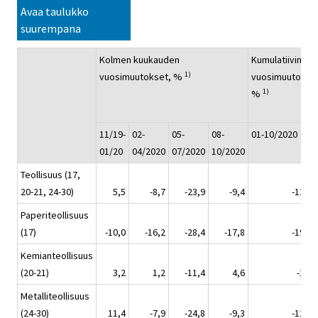
Avaa taulukko
suurempana
Kolmen kuukauden
Kumulatiivinen
1)
vuosimuutokset, %
vuosimuutos,
1)
%
11/19-
02-
05-
08-
01-10/2020
01/20
04/2020
07/2020
10/2020
Teollisuus (17,
20-21, 24-30)
5,5
-8,7
-23,9
-9,4
-12,9
Paperiteollisuus
(17)
-10,0
-16,2
-28,4
-17,8
-19,7
Kemianteollisuus
(20-21)
3,2
1,2
-11,4
4,6
-1,0
Metalliteollisuus
(24-30)
11,4
-7,9
-24,8
-9,3
-12,8