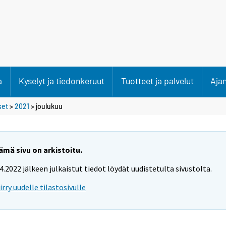
a
Kyselyt ja tiedonkeruut
Tuotteet ja palvelut
Aja
set
>
2021
>
joulukuu
ämä sivu on arkistoitu.
.4.2022 jälkeen julkaistut tiedot löydät uudistetulta sivustolta.
iirry uudelle tilastosivulle