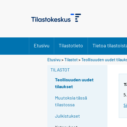
Etusivu
Tilastotieto
Tietoa tilastoist
Etusivu
>
Tilastot
>
Teollisuuden uudet tilauk
TILASTOT
Teollisuuden uudet
T
tilaukset
5
Muutoksia tässä
tilastossa
S
Julkistukset