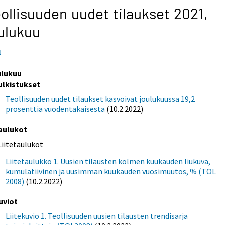
ollisuuden uudet tilaukset 2021,
ulukuu
1
ulukuu
ulkistukset
Teollisuuden uudet tilaukset kasvoivat joulukuussa 19,2
prosenttia vuodentakaisesta
(10.2.2022)
aulukot
Liitetaulukot
Liitetaulukko 1. Uusien tilausten kolmen kuukauden liukuva,
kumulatiivinen ja uusimman kuukauden vuosimuutos, % (TOL
2008)
(10.2.2022)
uviot
Liitekuvio 1. Teollisuuden uusien tilausten trendisarja