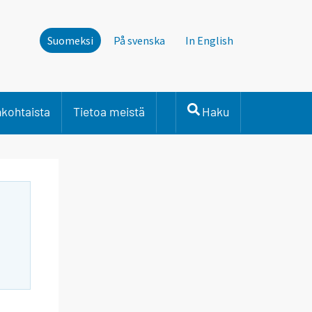
Suomeksi
På svenska
In English
nkohtaista
Tietoa meistä
Haku