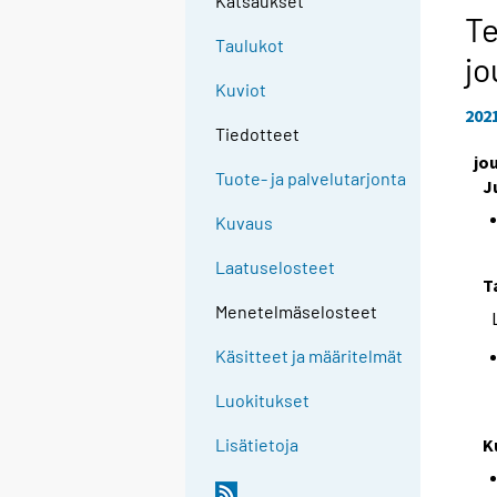
Katsaukset
Te
Taulukot
jo
Kuviot
202
Tiedotteet
jo
Tuote- ja palvelutarjonta
J
Kuvaus
Laatuselosteet
T
Menetelmäselosteet
Käsitteet ja määritelmät
Luokitukset
K
Lisätietoja