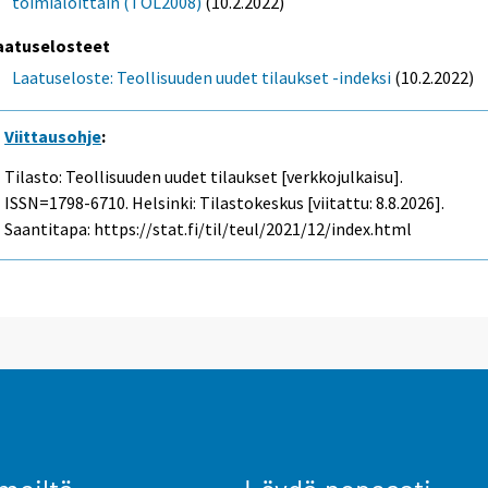
toimialoittain (TOL2008)
(10.2.2022)
aatuselosteet
Laatuseloste: Teollisuuden uudet tilaukset -indeksi
(10.2.2022)
Viittausohje
:
Tilasto: Teollisuuden uudet tilaukset [verkkojulkaisu].
ISSN=1798-6710. Helsinki: Tilastokeskus [viitattu: 8.8.2026].
Saantitapa: https://stat.fi/til/teul/2021/12/index.html