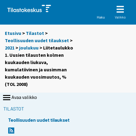
Valikko
Haku
Etusivu
>
Tilastot
>
Teollisuuden uudet tilaukset
>
2021
>
joulukuu
> Liitetaulukko
1. Uusien tilausten kolmen
kuukauden liukuva,
kumulatiivinen ja uusimman
kuukauden vuosimuutos, %
(TOL 2008)
Avaa valikko
TILASTOT
Teollisuuden uudet tilaukset