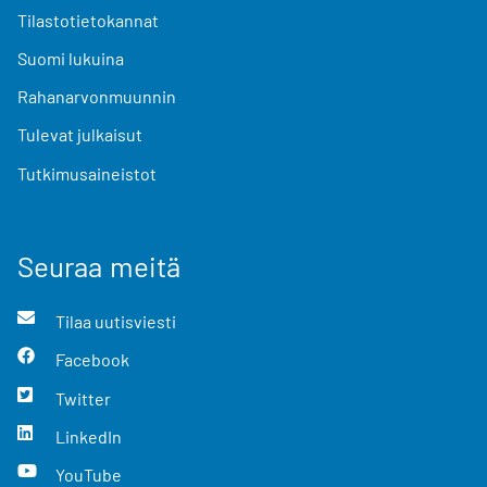
Tilastotietokannat
Suomi lukuina
Rahanarvonmuunnin
Tulevat julkaisut
Tutkimusaineistot
Seuraa meitä
Tilaa uutisviesti
Facebook
Twitter
LinkedIn
YouTube