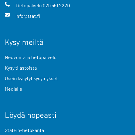
Tietopalvelu
029 551 2220
info@stat.fi
Kysy meiltä
Neuvonta ja tietopalvelu
Kysy tilastoista
Usein kysytyt kysymykset
Medialle
Löydä nopeasti
StatFin-tietokanta