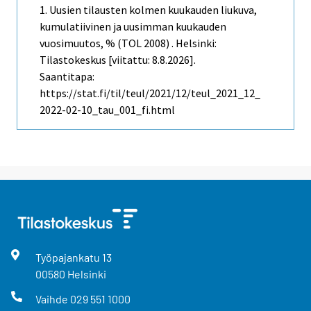
1. Uusien tilausten kolmen kuukauden liukuva,
kumulatiivinen ja uusimman kuukauden
vuosimuutos, % (TOL 2008) . Helsinki:
Tilastokeskus [viitattu: 8.8.2026].
Saantitapa:
https://stat.fi/til/teul/2021/12/teul_2021_12_
2022-02-10_tau_001_fi.html
Työpajankatu
13
00580
Helsinki
Vaihde
029 551 1000