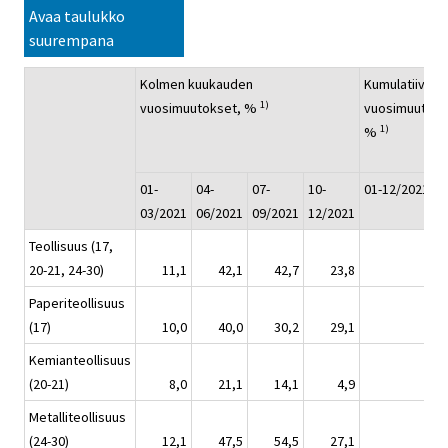
Avaa taulukko
suurempana
Kolmen kuukauden
Kumulatiivine
1)
vuosimuutokset, %
vuosimuutos,
1)
%
01-
04-
07-
10-
01-12/2021
03/2021
06/2021
09/2021
12/2021
Teollisuus (17,
20-21, 24-30)
11,1
42,1
42,7
23,8
28,
Paperiteollisuus
(17)
10,0
40,0
30,2
29,1
26,
Kemianteollisuus
(20-21)
8,0
21,1
14,1
4,9
11,
Metalliteollisuus
(24-30)
12,1
47,5
54,5
27,1
33,