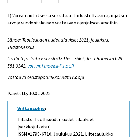
1) Vuosimuutoksessa verrataan tarkasteltavan ajanjakson
arvoja vuodentakaisen vastaavan ajanjakson arvoihin.
Lähde: Teollisuuden uudet tilaukset 2021, joulukuu.
Tilastokeskus
Lisätietoja: Petri Koivisto 029 551 3669, Jussi Haavisto 029
551 3341,
volyymi.indeksi@stat.fi
Vastaava osastopäällikkö: Katri Kaaja
Päivitetty 10.02.2022
Viittausohje
:
Tilasto: Teollisuuden uudet tilaukset
[verkkojulkaisu].
ISSN=1798-6710.
Joulukuu
2021, Liitetaulukko