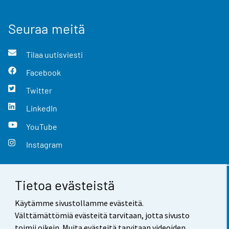
Seuraa meitä
Tilaa uutisviesti
Facebook
Twitter
LinkedIn
YouTube
Instagram
Tietoa evästeistä
Yhteystiedot
Käytämme sivustollamme evästeitä.
Palaute
Välttämättömiä evästeitä tarvitaan, jotta sivusto
toimii oikein. Muita evästeitä tarvitaan videoiden,
Käyttöehdot