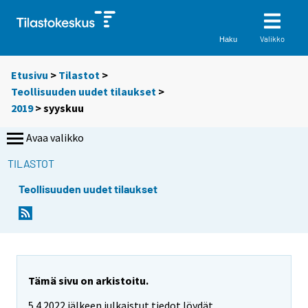
Valikko
Haku
Etusivu
>
Tilastot
>
Teollisuuden uudet tilaukset
>
2019
>
syyskuu
Avaa valikko
TILASTOT
Teollisuuden uudet tilaukset
Tämä sivu on arkistoitu.
5.4.2022 jälkeen julkaistut tiedot löydät