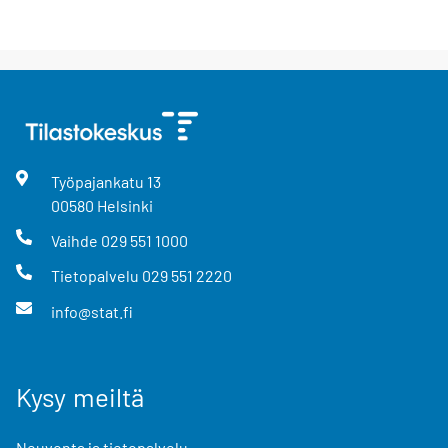
Työpajankatu
13
00580
Helsinki
Vaihde
029 551 1000
Tietopalvelu
029 551 2220
info@stat.fi
Kysy meiltä
Neuvonta ja tietopalvelu