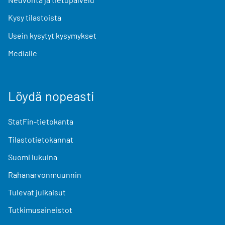
Kysy tilastoista
Usein kysytyt kysymykset
Medialle
Löydä nopeasti
StatFin-tietokanta
Tilastotietokannat
Suomi lukuina
Rahanarvonmuunnin
Tulevat julkaisut
Tutkimusaineistot