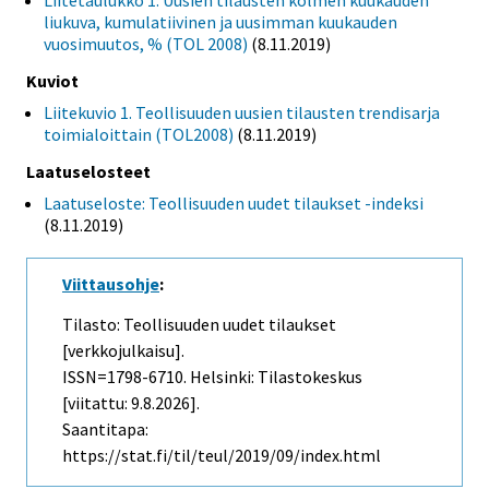
Liitetaulukko 1. Uusien tilausten kolmen kuukauden
liukuva, kumulatiivinen ja uusimman kuukauden
vuosimuutos, % (TOL 2008)
(8.11.2019)
Kuviot
Liitekuvio 1. Teollisuuden uusien tilausten trendisarja
toimialoittain (TOL2008)
(8.11.2019)
Laatuselosteet
Laatuseloste: Teollisuuden uudet tilaukset -indeksi
(8.11.2019)
Viittausohje
:
Tilasto: Teollisuuden uudet tilaukset
[verkkojulkaisu].
ISSN=1798-6710. Helsinki: Tilastokeskus
[viitattu: 9.8.2026].
Saantitapa:
https://stat.fi/til/teul/2019/09/index.html