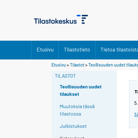
Etusivu
Tilastotieto
Tietoa tilastoist
Etusivu
>
Tilastot
>
Teollisuuden uudet tilauk
TILASTOT
Teollisuuden uudet
T
tilaukset
5
Muutoksia tässä
tilastossa
S
Julkistukset