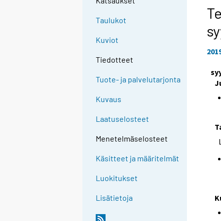
Katsaukset
Te
Taulukot
sy
Kuviot
201
Tiedotteet
sy
Tuote- ja palvelutarjonta
J
Kuvaus
Laatuselosteet
T
Menetelmäselosteet
Käsitteet ja määritelmät
Luokitukset
K
Lisätietoja