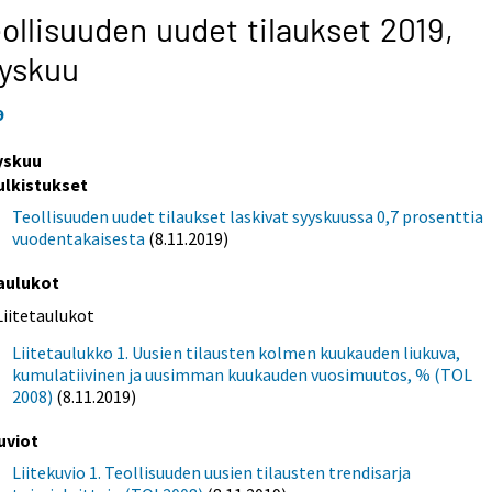
ollisuuden uudet tilaukset 2019,
yskuu
9
yskuu
ulkistukset
Teollisuuden uudet tilaukset laskivat syyskuussa 0,7 prosenttia
vuodentakaisesta
(8.11.2019)
aulukot
Liitetaulukot
Liitetaulukko 1. Uusien tilausten kolmen kuukauden liukuva,
kumulatiivinen ja uusimman kuukauden vuosimuutos, % (TOL
2008)
(8.11.2019)
uviot
Liitekuvio 1. Teollisuuden uusien tilausten trendisarja