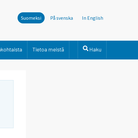
Suomeksi
På svenska
In English
nkohtaista
Tietoa meistä
Haku