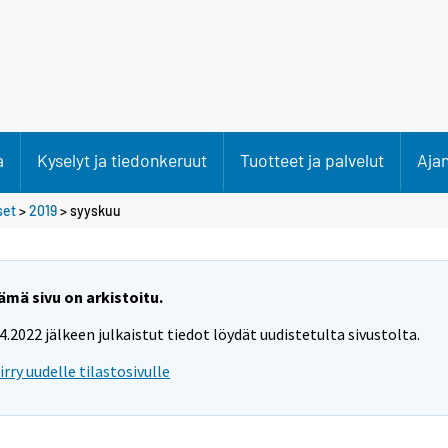
a
Kyselyt ja tiedonkeruut
Tuotteet ja palvelut
Aja
set
>
2019
>
syyskuu
ämä sivu on arkistoitu.
.4.2022 jälkeen julkaistut tiedot löydät uudistetulta sivustolta.
iirry uudelle tilastosivulle