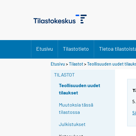
Etusivu
Tilastotieto
Tietoa tilastoist
Etusivu
>
Tilastot
>
Teollisuuden uudet tilauk
TILASTOT
Teollisuuden uudet
T
tilaukset
5
Muutoksia tässä
tilastossa
S
Julkistukset