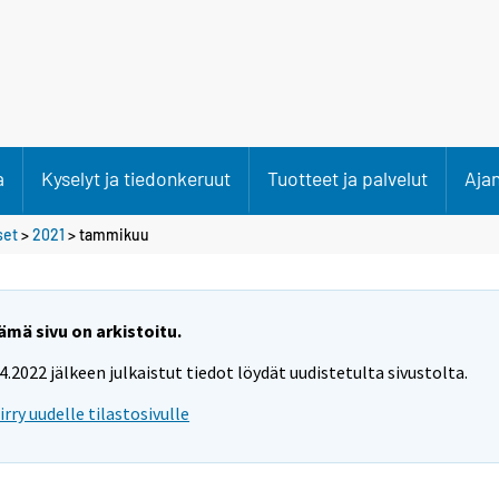
a
Kyselyt ja tiedonkeruut
Tuotteet ja palvelut
Aja
set
>
2021
>
tammikuu
ämä sivu on arkistoitu.
.4.2022 jälkeen julkaistut tiedot löydät uudistetulta sivustolta.
iirry uudelle tilastosivulle