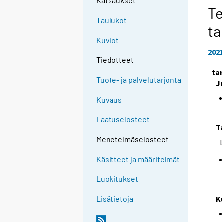
Katsaukset
Te
Taulukot
t
Kuviot
202
Tiedotteet
ta
Tuote- ja palvelutarjonta
J
Kuvaus
Laatuselosteet
T
Menetelmäselosteet
Käsitteet ja määritelmät
Luokitukset
K
Lisätietoja