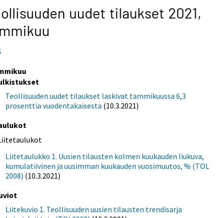
ollisuuden uudet tilaukset 2021,
ammikuu
1
mmikuu
ulkistukset
Teollisuuden uudet tilaukset laskivat tammikuussa 6,3
prosenttia vuodentakaisesta
(10.3.2021)
aulukot
Liitetaulukot
Liitetaulukko 1. Uusien tilausten kolmen kuukauden liukuva,
kumulatiivinen ja uusimman kuukauden vuosimuutos, % (TOL
2008)
(10.3.2021)
uviot
Liitekuvio 1. Teollisuuden uusien tilausten trendisarja