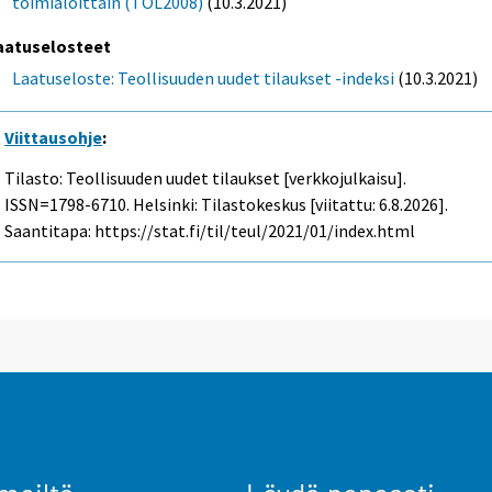
toimialoittain (TOL2008)
(10.3.2021)
aatuselosteet
Laatuseloste: Teollisuuden uudet tilaukset -indeksi
(10.3.2021)
Viittausohje
:
Tilasto: Teollisuuden uudet tilaukset [verkkojulkaisu].
ISSN=1798-6710. Helsinki: Tilastokeskus [viitattu: 6.8.2026].
Saantitapa: https://stat.fi/til/teul/2021/01/index.html