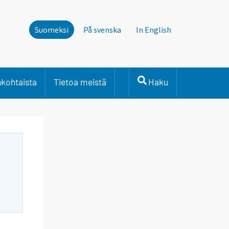
Suomeksi
På svenska
In English
nkohtaista
Tietoa meistä
Haku