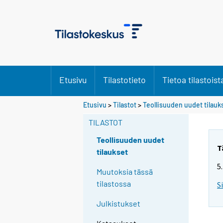
Etusivu
Tilastotieto
Tietoa tilastoist
Etusivu
>
Tilastot
>
Teollisuuden uudet tilauk
TILASTOT
Teollisuuden uudet
T
tilaukset
5
Muutoksia tässä
tilastossa
S
Julkistukset