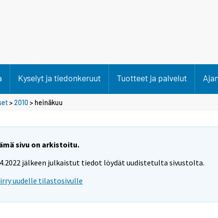
a
Kyselyt ja tiedonkeruut
Tuotteet ja palvelut
Aja
set
>
2010
>
heinäkuu
ämä sivu on arkistoitu.
.4.2022 jälkeen julkaistut tiedot löydät uudistetulta sivustolta.
iirry uudelle tilastosivulle