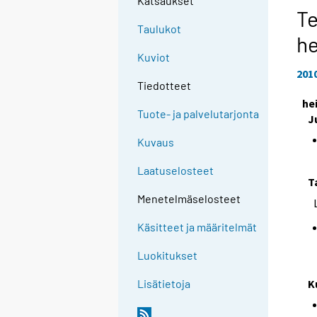
Katsaukset
Te
Taulukot
h
Kuviot
201
Tiedotteet
he
Tuote- ja palvelutarjonta
J
Kuvaus
Laatuselosteet
T
Menetelmäselosteet
Käsitteet ja määritelmät
Luokitukset
K
Lisätietoja