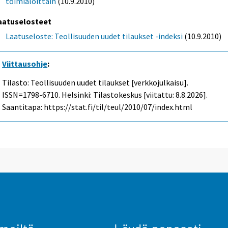
toimialoittain
(10.9.2010)
aatuselosteet
Laatuseloste: Teollisuuden uudet tilaukset -indeksi
(10.9.2010)
Viittausohje
:
Tilasto: Teollisuuden uudet tilaukset [verkkojulkaisu].
ISSN=1798-6710. Helsinki: Tilastokeskus [viitattu: 8.8.2026].
Saantitapa: https://stat.fi/til/teul/2010/07/index.html