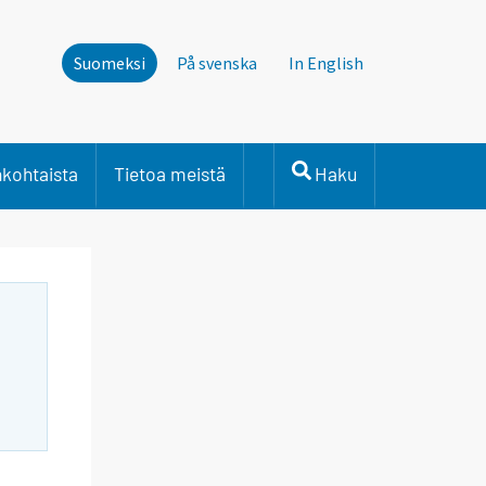
Suomeksi
På svenska
In English
nkohtaista
Tietoa meistä
Haku