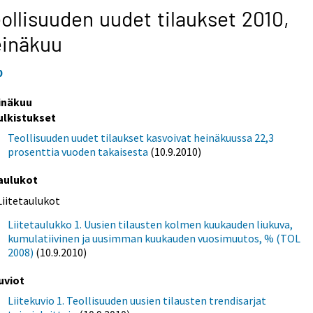
ollisuuden uudet tilaukset 2010,
einäkuu
0
inäkuu
ulkistukset
Teollisuuden uudet tilaukset kasvoivat heinäkuussa 22,3
prosenttia vuoden takaisesta
(10.9.2010)
aulukot
Liitetaulukot
Liitetaulukko 1. Uusien tilausten kolmen kuukauden liukuva,
kumulatiivinen ja uusimman kuukauden vuosimuutos, % (TOL
2008)
(10.9.2010)
uviot
Liitekuvio 1. Teollisuuden uusien tilausten trendisarjat