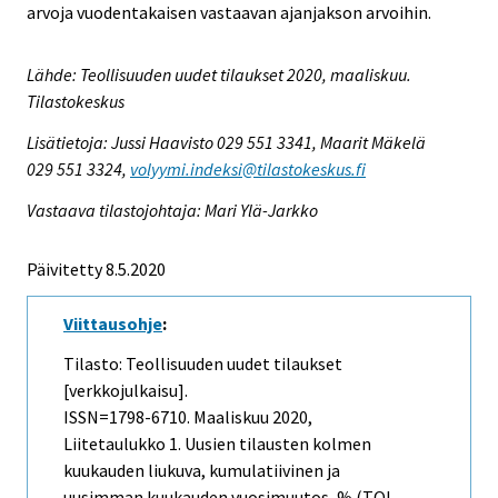
arvoja vuodentakaisen vastaavan ajanjakson arvoihin.
Lähde: Teollisuuden uudet tilaukset 2020, maaliskuu.
Tilastokeskus
Lisätietoja: Jussi Haavisto 029 551 3341, Maarit Mäkelä
029 551 3324,
volyymi.indeksi@tilastokeskus.fi
Vastaava tilastojohtaja: Mari Ylä-Jarkko
Päivitetty 8.5.2020
Viittausohje
:
Tilasto: Teollisuuden uudet tilaukset
[verkkojulkaisu].
ISSN=1798-6710.
Maaliskuu
2020,
Liitetaulukko 1. Uusien tilausten kolmen
kuukauden liukuva, kumulatiivinen ja
uusimman kuukauden vuosimuutos, % (TOL