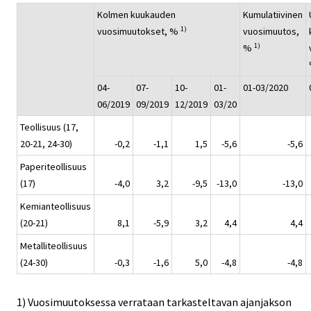
Kolmen kuukauden
Kumulatiivinen
1)
vuosimuutokset, %
vuosimuutos,
1)
%
04-
07-
10-
01-
01-03/2020
06/2019
09/2019
12/2019
03/20
Teollisuus (17,
20-21, 24-30)
-0,2
-1,1
1,5
-5,6
-5,6
Paperiteollisuus
(17)
-4,0
3,2
-9,5
-13,0
-13,0
Kemianteollisuus
(20-21)
8,1
-5,9
3,2
4,4
4,4
Metalliteollisuus
(24-30)
-0,3
-1,6
5,0
-4,8
-4,8
1) Vuosimuutoksessa verrataan tarkasteltavan ajanjakson