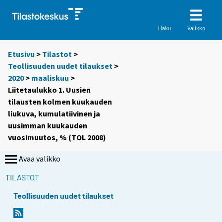
Valikko
Haku
Etusivu
>
Tilastot
>
Teollisuuden uudet tilaukset
>
2020
>
maaliskuu
>
Liitetaulukko 1. Uusien
tilausten kolmen kuukauden
liukuva, kumulatiivinen ja
uusimman kuukauden
vuosimuutos, % (TOL 2008)
Avaa valikko
TILASTOT
Teollisuuden uudet tilaukset