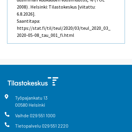
2008) . Helsinki: Tilastokeskus [viitattu:
6.8.2026].
Saantitapa:
https://stat.fi/til/teul/2020/03/teul_2020_03_
2020-05-08_tau_001_fi.html
Työpajankatu
13
00580
Helsinki
Vaihde
029 551 1000
Tietopalvelu
029 551 2220