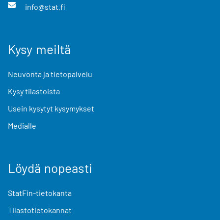
info@stat.fi
Kysy meiltä
Neuvonta ja tietopalvelu
Kysy tilastoista
Usein kysytyt kysymykset
Medialle
Löydä nopeasti
StatFin-tietokanta
Tilastotietokannat