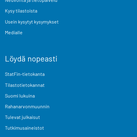
Kysy tilastoista
Usein kysytyt kysymykset
Medialle
Löydä nopeasti
StatFin-tietokanta
Tilastotietokannat
Suomi lukuina
Rahanarvonmuunnin
Tulevat julkaisut
Tutkimusaineistot