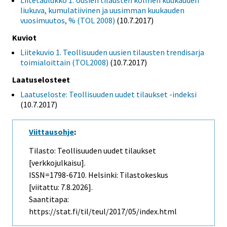
Liitetaulukko 1. Uusien tilausten kolmen kuukauden
liukuva, kumulatiivinen ja uusimman kuukauden
vuosimuutos, % (TOL 2008)
(10.7.2017)
Kuviot
Liitekuvio 1. Teollisuuden uusien tilausten trendisarja
toimialoittain (TOL2008)
(10.7.2017)
Laatuselosteet
Laatuseloste: Teollisuuden uudet tilaukset -indeksi
(10.7.2017)
Viittausohje
:
Tilasto: Teollisuuden uudet tilaukset
[verkkojulkaisu].
ISSN=1798-6710. Helsinki: Tilastokeskus
[viitattu: 7.8.2026].
Saantitapa:
https://stat.fi/til/teul/2017/05/index.html