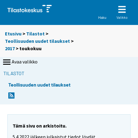
Valikko
Haku
Etusivu
>
Tilastot
>
Teollisuuden uudet tilaukset
>
2017
>
toukokuu
Avaa valikko
TILASTOT
Teollisuuden uudet tilaukset
Tämä sivu on arkistoitu.
5.4.2022 jälkeen julkaistut tiedot löydät