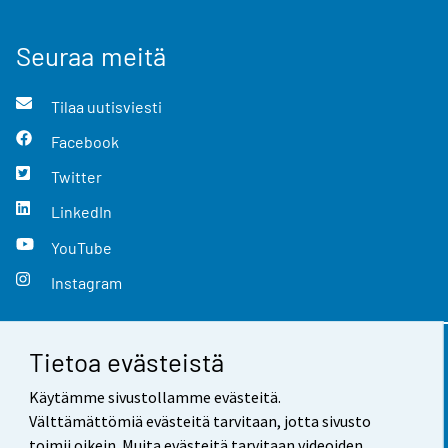
Seuraa meitä
Tilaa uutisviesti
Facebook
Twitter
LinkedIn
YouTube
Instagram
Tietoa evästeistä
Yhteystiedot
Käytämme sivustollamme evästeitä.
Palaute
Välttämättömiä evästeitä tarvitaan, jotta sivusto
toimii oikein. Muita evästeitä tarvitaan videoiden,
Käyttöehdot