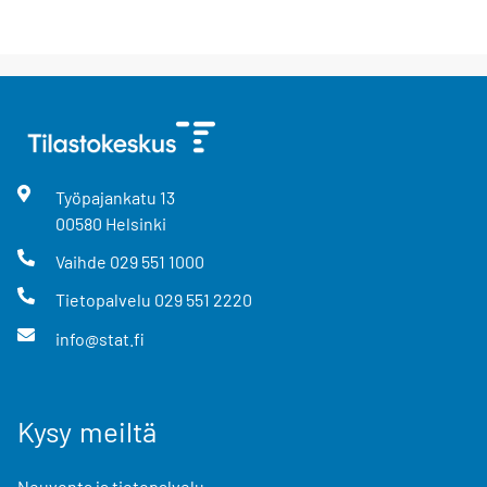
Työpajankatu
13
00580
Helsinki
Vaihde
029 551 1000
Tietopalvelu
029 551 2220
info@stat.fi
Kysy meiltä
Neuvonta ja tietopalvelu