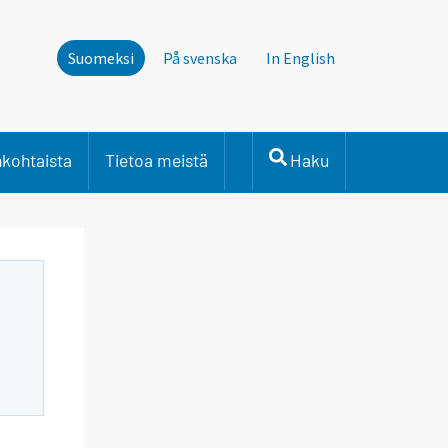
Suomeksi
På svenska
In English
nkohtaista
Tietoa meistä
Haku