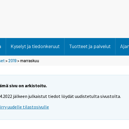
a
Kyselyt ja tiedonkeruut
Tuotteet ja palvelut
Aja
set
>
2019
>
marraskuu
ämä sivu on arkistoitu.
.4.2022 jälkeen julkaistut tiedot löydät uudistetulta sivustolta.
iirry uudelle tilastosivulle