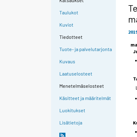
Katsaukset
Te
Taulukot
m
Kuviot
201
Tiedotteet
ma
Tuote- ja palvelutarjonta
J
Kuvaus
Laatuselosteet
T
Menetelmäselosteet
Käsitteet ja määritelmät
Luokitukset
K
Lisätietoja