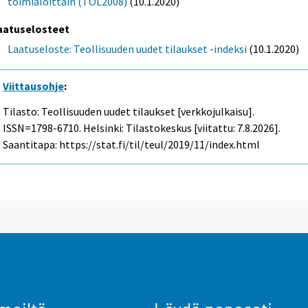
toimialoittain (TOL2008)
(10.1.2020)
aatuselosteet
Laatuseloste: Teollisuuden uudet tilaukset -indeksi
(10.1.2020)
Viittausohje
:
Tilasto: Teollisuuden uudet tilaukset [verkkojulkaisu].
ISSN=1798-6710. Helsinki: Tilastokeskus [viitattu: 7.8.2026].
Saantitapa: https://stat.fi/til/teul/2019/11/index.html