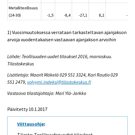
Metalliteollisuus
(24-30)
-1,5
-8,4
-27,1
8,2
-9,5
1) Vuosimuutoksessa verrataan tarkasteltavan ajanjakson
arvoja vuodentakaisen vastaavan ajanjakson arvoihin
Lähde: Teollisuuden uudet tilaukset 2016, marraskuu.
Tilastokeskus
Lisätietoja: Maarit Mäkelä 029 551 3324, Kari Rautio 029
551 2479,
volyymi.indeksi@tilastokeskus.fi
Vastaava tilastojohtaja: Mari Ylä-Jarkko
Päivitetty 10.1.2017
Viittausohje
:
Tilasto: Teollisuuden uudet tilaukset