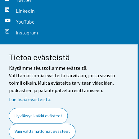
LinkedIn
YouTube
Instagram
Tietoa evästeistä
Yhteystiedot
Käytämme sivustollamme evästeitä.
Palaute
Välttämättömiä evästeitä tarvitaan, jotta sivusto
toimii oikein. Muita evästeitä tarvitaan videoiden,
Käyttöehdot
podcastien ja palautepalvelun esittämiseen.
Tietosuoja
Lue lisää evästeistä.
Saavutettavuus
Hyväksyn kaikki evästeet
Tietoa sivustosta
Vain välttämättömät evästeet
Evästeasetukset