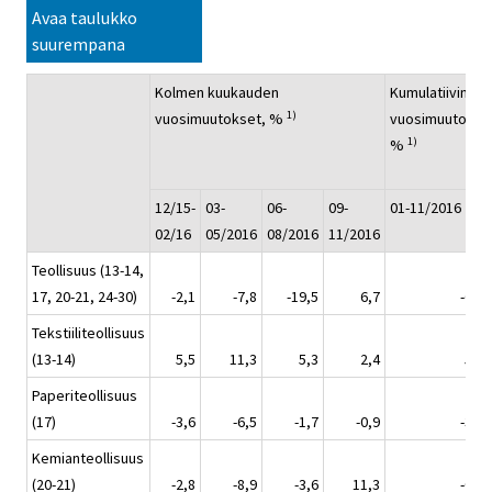
Avaa taulukko
suurempana
Kolmen kuukauden
Kumulatiivinen
1)
vuosimuutokset, %
vuosimuutos,
1)
%
12/15-
03-
06-
09-
01-11/2016
02/16
05/2016
08/2016
11/2016
Teollisuus (13-14,
17, 20-21, 24-30)
-2,1
-7,8
-19,5
6,7
-6,9
Tekstiiliteollisuus
(13-14)
5,5
11,3
5,3
2,4
5,8
Paperiteollisuus
(17)
-3,6
-6,5
-1,7
-0,9
-3,6
Kemianteollisuus
(20-21)
-2,8
-8,9
-3,6
11,3
-0,7