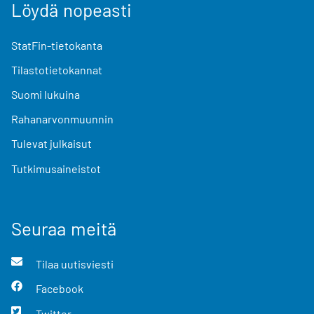
Löydä nopeasti
StatFin-tietokanta
Tilastotietokannat
Suomi lukuina
Rahanarvonmuunnin
Tulevat julkaisut
Tutkimusaineistot
Seuraa meitä
Tilaa uutisviesti
Facebook
Twitter