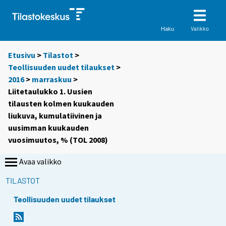
Valikko
Haku
Etusivu
>
Tilastot
>
Teollisuuden uudet tilaukset
>
2016
>
marraskuu
>
Liitetaulukko 1. Uusien
tilausten kolmen kuukauden
liukuva, kumulatiivinen ja
uusimman kuukauden
vuosimuutos, % (TOL 2008)
Avaa valikko
TILASTOT
Teollisuuden uudet tilaukset