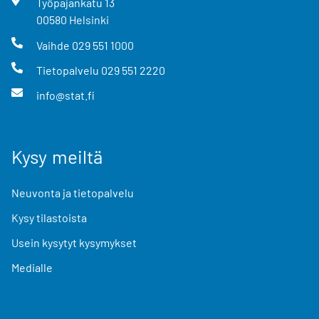
Työpajankatu
13
00580
Helsinki
Vaihde
029 551 1000
Tietopalvelu
029 551 2220
info@stat.fi
Kysy meiltä
Neuvonta ja tietopalvelu
Kysy tilastoista
Usein kysytyt kysymykset
Medialle