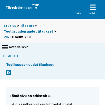
Valikko
Haku
Etusivu
>
Tilastot
>
Teollisuuden uudet tilaukset
>
2020
>
helmikuu
Avaa valikko
TILASTOT
Teollisuuden uudet tilaukset
Tämä sivu on arkistoitu.
5.4.2022 jälkeen julkaistut tiedot löydät