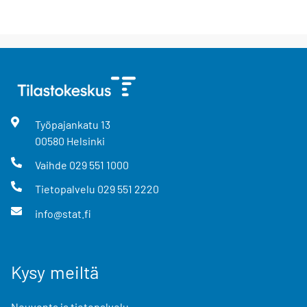
Työpajankatu
13
00580
Helsinki
Vaihde
029 551 1000
Tietopalvelu
029 551 2220
info@stat.fi
Kysy meiltä
Neuvonta ja tietopalvelu