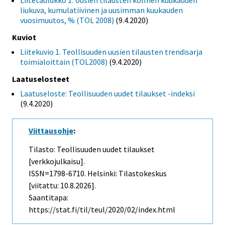
Liitetaulukko 1. Uusien tilausten kolmen kuukauden
liukuva, kumulatiivinen ja uusimman kuukauden
vuosimuutos, % (TOL 2008)
(9.4.2020)
Kuviot
Liitekuvio 1. Teollisuuden uusien tilausten trendisarja
toimialoittain (TOL2008)
(9.4.2020)
Laatuselosteet
Laatuseloste: Teollisuuden uudet tilaukset -indeksi
(9.4.2020)
Viittausohje
:
Tilasto: Teollisuuden uudet tilaukset
[verkkojulkaisu].
ISSN=1798-6710. Helsinki: Tilastokeskus
[viitattu: 10.8.2026].
Saantitapa:
https://stat.fi/til/teul/2020/02/index.html