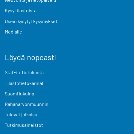
Kysy tilastoista
Usein kysytyt kysymykset
Medialle
Löydä nopeasti
StatFin-tietokanta
Tilastotietokannat
Suomi lukuina
Rahanarvonmuunnin
Tulevat julkaisut
Tutkimusaineistot