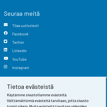
Seuraa meitä
Tilaa uutisviesti
Facebook
Twitter
LinkedIn
YouTube
Instagram
Tietoa evästeistä
Yhteystiedot
Käytämme sivustollamme evästeitä.
Palaute
Välttämättömiä evästeitä tarvitaan, jotta sivusto
toimii oikein. Muita evästeitä tarvitaan videoiden,
Käyttöehdot