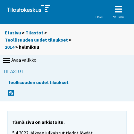
Valikko
Haku
Etusivu
>
Tilastot
>
Teollisuuden uudet tilaukset
>
2014
>
helmikuu
Avaa valikko
TILASTOT
Teollisuuden uudet tilaukset
Tämä sivu on arkistoitu.
5.4.2022 jälkeen julkaistut tiedot löydät