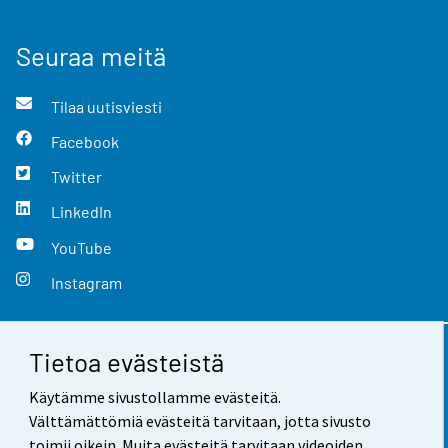
Seuraa meitä
Tilaa uutisviesti
Facebook
Twitter
LinkedIn
YouTube
Instagram
Tietoa evästeistä
Yhteystiedot
Käytämme sivustollamme evästeitä.
Palaute
Välttämättömiä evästeitä tarvitaan, jotta sivusto
toimii oikein. Muita evästeitä tarvitaan videoiden,
Käyttöehdot