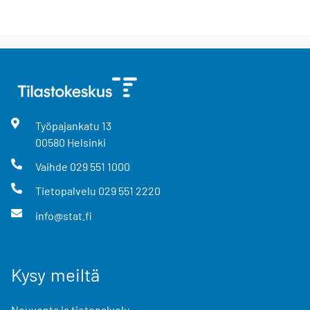
Työpajankatu
13
00580
Helsinki
Vaihde
029 551 1000
Tietopalvelu
029 551 2220
info@stat.fi
Kysy meiltä
Neuvonta ja tietopalvelu