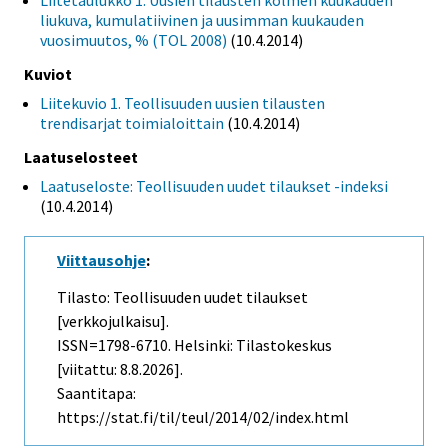
Liitetaulukko 1. Uusien tilausten kolmen kuukauden
liukuva, kumulatiivinen ja uusimman kuukauden
vuosimuutos, % (TOL 2008)
(10.4.2014)
Kuviot
Liitekuvio 1. Teollisuuden uusien tilausten
trendisarjat toimialoittain
(10.4.2014)
Laatuselosteet
Laatuseloste: Teollisuuden uudet tilaukset -indeksi
(10.4.2014)
Viittausohje
:
Tilasto: Teollisuuden uudet tilaukset
[verkkojulkaisu].
ISSN=1798-6710. Helsinki: Tilastokeskus
[viitattu: 8.8.2026].
Saantitapa:
https://stat.fi/til/teul/2014/02/index.html