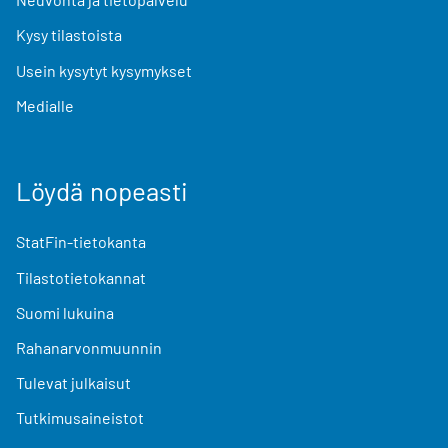
Kysy tilastoista
Usein kysytyt kysymykset
Medialle
Löydä nopeasti
StatFin-tietokanta
Tilastotietokannat
Suomi lukuina
Rahanarvonmuunnin
Tulevat julkaisut
Tutkimusaineistot