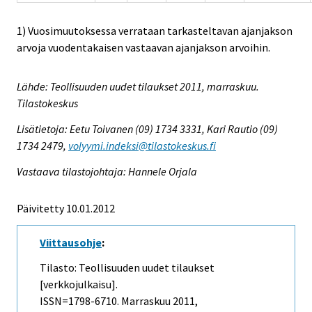
1) Vuosimuutoksessa verrataan tarkasteltavan ajanjakson
arvoja vuodentakaisen vastaavan ajanjakson arvoihin.
Lähde: Teollisuuden uudet tilaukset 2011, marraskuu.
Tilastokeskus
Lisätietoja: Eetu Toivanen (09) 1734 3331, Kari Rautio (09)
1734 2479,
volyymi.indeksi@tilastokeskus.fi
Vastaava tilastojohtaja: Hannele Orjala
Päivitetty 10.01.2012
Viittausohje
:
Tilasto: Teollisuuden uudet tilaukset
[verkkojulkaisu].
ISSN=1798-6710.
Marraskuu
2011,