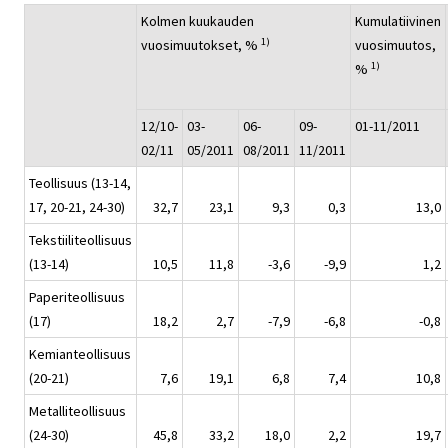
Kolmen kuukauden
Kumulatiivinen
1)
vuosimuutokset, %
vuosimuutos,
1)
%
12/10-
03-
06-
09-
01-11/2011
02/11
05/2011
08/2011
11/2011
Teollisuus (13-14,
17, 20-21, 24-30)
32,7
23,1
9,3
0,3
13,0
Tekstiiliteollisuus
(13-14)
10,5
11,8
-3,6
-9,9
1,2
Paperiteollisuus
(17)
18,2
2,7
-7,9
-6,8
-0,8
Kemianteollisuus
(20-21)
7,6
19,1
6,8
7,4
10,8
Metalliteollisuus
(24-30)
45,8
33,2
18,0
2,2
19,7