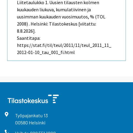
Liitetaulukko 1. Uusien tilausten kolmen
kuukauden liukuva, kumulatiivinen ja
uusimman kuukauden vuosimuutos, % (TOL
2008) . Helsinki: Tilastokeskus [viitattu:
8.8.2026].
Saantitapa:
https://stat.fi/til/teul/2011/11/teul_2011_11_
2012-01-10_tau_001_fi.html
Työpajankatu
13
00580
Helsinki