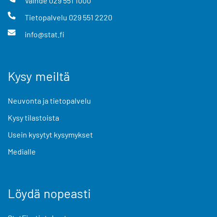
Vaihde
029 551 1000
Tietopalvelu
029 551 2220
info@stat.fi
Kysy meiltä
Neuvonta ja tietopalvelu
Kysy tilastoista
Usein kysytyt kysymykset
Medialle
Löydä nopeasti