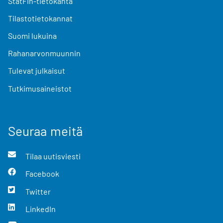
StatFin-tietokanta
Tilastotietokannat
Suomi lukuina
Rahanarvonmuunnin
Tulevat julkaisut
Tutkimusaineistot
Seuraa meitä
Tilaa uutisviesti
Facebook
Twitter
LinkedIn