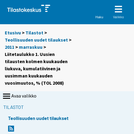
Valikko
Haku
Etusivu
>
Tilastot
>
Teollisuuden uudet tilaukset
>
2011
>
marraskuu
>
Liitetaulukko 1. Uusien
tilausten kolmen kuukauden
liukuva, kumulatiivinen ja
uusimman kuukauden
vuosimuutos, % (TOL 2008)
Avaa valikko
TILASTOT
Teollisuuden uudet tilaukset