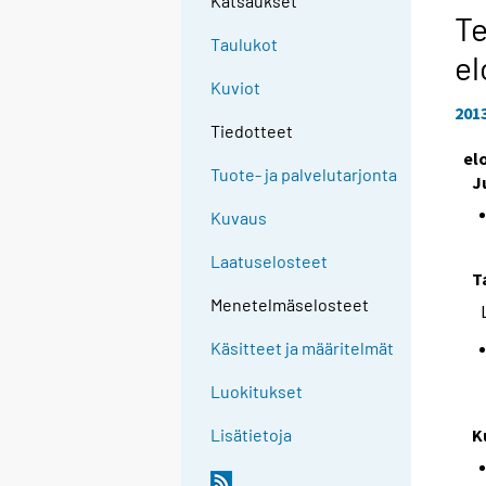
Katsaukset
Te
Taulukot
el
Kuviot
201
Tiedotteet
el
Tuote- ja palvelutarjonta
J
Kuvaus
Laatuselosteet
T
Menetelmäselosteet
Käsitteet ja määritelmät
Luokitukset
K
Lisätietoja