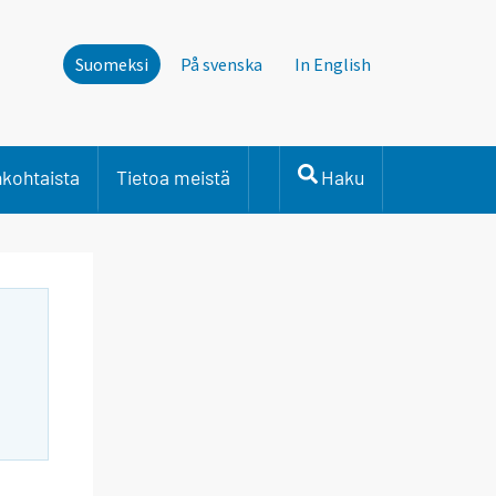
Suomeksi
På svenska
In English
nkohtaista
Tietoa meistä
Haku