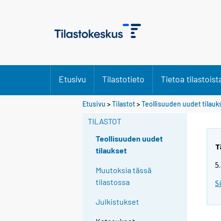
Etusivu
Tilastotieto
Tietoa tilastoist
Etusivu
>
Tilastot
>
Teollisuuden uudet tilauk
TILASTOT
Teollisuuden uudet
T
tilaukset
5
Muutoksia tässä
tilastossa
S
Julkistukset