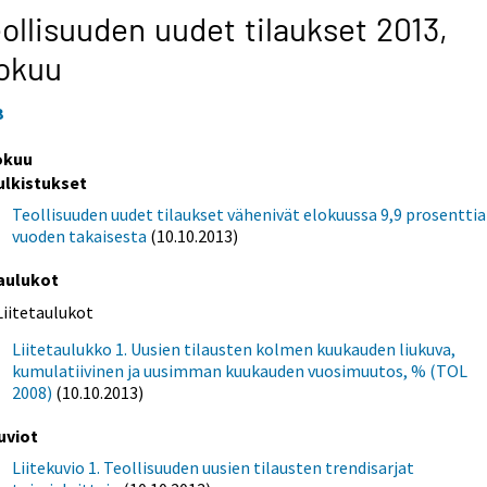
ollisuuden uudet tilaukset 2013,
okuu
3
okuu
ulkistukset
Teollisuuden uudet tilaukset vähenivät elokuussa 9,9 prosenttia
vuoden takaisesta
(10.10.2013)
aulukot
Liitetaulukot
Liitetaulukko 1. Uusien tilausten kolmen kuukauden liukuva,
kumulatiivinen ja uusimman kuukauden vuosimuutos, % (TOL
2008)
(10.10.2013)
uviot
Liitekuvio 1. Teollisuuden uusien tilausten trendisarjat