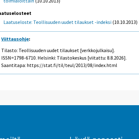
toimialoittain
(10.10.2013)
aatuselosteet
Laatuseloste: Teollisuuden uudet tilaukset -indeksi
(10.10.2013)
Viittausohje
:
Tilasto: Teollisuuden uudet tilaukset [verkkojulkaisu].
ISSN=1798-6710. Helsinki: Tilastokeskus [viitattu: 8.8.2026].
Saantitapa: https://stat.fi/til/teul/2013/08/index.html