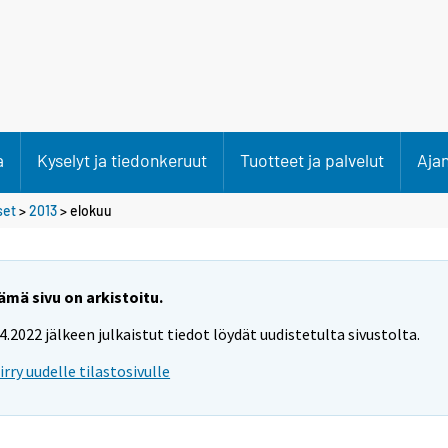
a
Kyselyt ja tiedonkeruut
Tuotteet ja palvelut
Aja
set
>
2013
>
elokuu
ämä sivu on arkistoitu.
.4.2022 jälkeen julkaistut tiedot löydät uudistetulta sivustolta.
iirry uudelle tilastosivulle