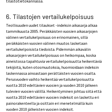
tilastotietokannassa.
6. Tilastojen vertailukelpoisuus
Teollisuuden uudet tilaukset -indeksin aikasarja alkaa
tammikuusta 2005. Peräkkäisten vuosien aikasarjojen
välinen vertailukelpoisuus on erinomainen, sillä
peräkkäisten vuosien välinen muutos lasketaan
vertailukelpoisista tiedoista. Pidemmän aikavälin
aikasarjojen vertailukelpoisuus on heikompaa, koska
aineistossa tapahtuvia vertailukelpoisuutta heikentäviä
tekijöitä, kuten otosmuutoksia, huomioidaan indeksin
laskennassa ainoastaan perättäisten vuosien osalta.
Perusvuoden vaihto heikentää vertailukelpoisuutta
vuotta 2010 edeltävien vuosien ja vuoden 2010 jälkeen
tulevien vuosien välillä. Heikentyminen johtuu siitä että
vuotta 2010 edeltävien vuosien indeksit on laskettu eri
painorakenteella ja osittain eri menetelmällä kuin
vuoden 2010 jälkeisten vuosien indeksit.