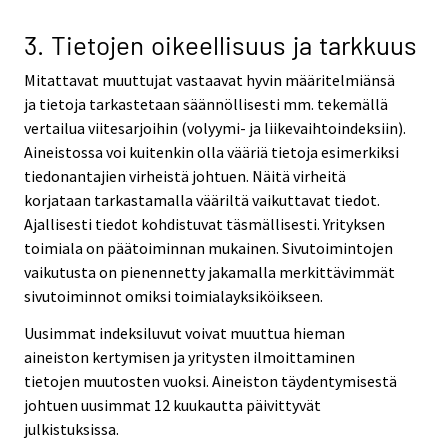
3. Tietojen oikeellisuus ja tarkkuus
Mitattavat muuttujat vastaavat hyvin määritelmiänsä
ja tietoja tarkastetaan säännöllisesti mm. tekemällä
vertailua viitesarjoihin (volyymi- ja liikevaihtoindeksiin).
Aineistossa voi kuitenkin olla vääriä tietoja esimerkiksi
tiedonantajien virheistä johtuen. Näitä virheitä
korjataan tarkastamalla vääriltä vaikuttavat tiedot.
Ajallisesti tiedot kohdistuvat täsmällisesti. Yrityksen
toimiala on päätoiminnan mukainen. Sivutoimintojen
vaikutusta on pienennetty jakamalla merkittävimmät
sivutoiminnot omiksi toimialayksiköikseen.
Uusimmat indeksiluvut voivat muuttua hieman
aineiston kertymisen ja yritysten ilmoittaminen
tietojen muutosten vuoksi. Aineiston täydentymisestä
johtuen uusimmat 12 kuukautta päivittyvät
julkistuksissa.