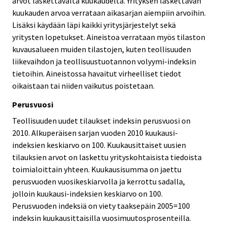
arvot laskettavalta kuukaudelta. Yrityksen laskettavan
kuukauden arvoa verrataan aikasarjan aiempiin arvoihin.
Lisäksi käydään läpi kaikki yritysjärjestelyt sekä
yritysten lopetukset. Aineistoa verrataan myös tilaston
kuvausalueen muiden tilastojen, kuten teollisuuden
liikevaihdon ja teollisuustuotannon volyymi-indeksin
tietoihin. Aineistossa havaitut virheelliset tiedot
oikaistaan tai niiden vaikutus poistetaan.
Perusvuosi
Teollisuuden uudet tilaukset indeksin perusvuosi on
2010. Alkuperäisen sarjan vuoden 2010 kuukausi-
indeksien keskiarvo on 100. Kuukausittaiset uusien
tilauksien arvot on laskettu yrityskohtaisista tiedoista
toimialoittain yhteen. Kuukausisumma on jaettu
perusvuoden vuosikeskiarvolla ja kerrottu sadalla,
jolloin kuukausi-indeksien keskiarvo on 100.
Perusvuoden indeksiä on viety taaksepäin 2005=100
indeksin kuukausittaisilla vuosimuutosprosenteilla.