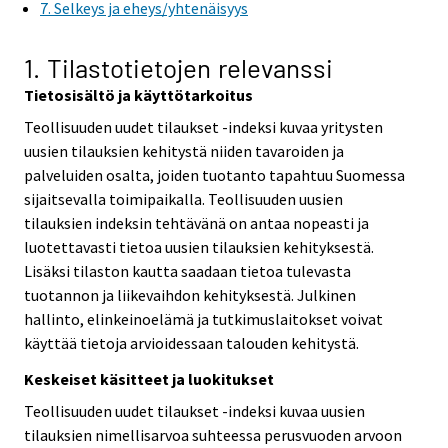
7. Selkeys ja eheys/yhtenäisyys
1. Tilastotietojen relevanssi
Tietosisältö ja käyttötarkoitus
Teollisuuden uudet tilaukset -indeksi kuvaa yritysten
uusien tilauksien kehitystä niiden tavaroiden ja
palveluiden osalta, joiden tuotanto tapahtuu Suomessa
sijaitsevalla toimipaikalla. Teollisuuden uusien
tilauksien indeksin tehtävänä on antaa nopeasti ja
luotettavasti tietoa uusien tilauksien kehityksestä.
Lisäksi tilaston kautta saadaan tietoa tulevasta
tuotannon ja liikevaihdon kehityksestä. Julkinen
hallinto, elinkeinoelämä ja tutkimuslaitokset voivat
käyttää tietoja arvioidessaan talouden kehitystä.
Keskeiset käsitteet ja luokitukset
Teollisuuden uudet tilaukset -indeksi kuvaa uusien
tilauksien nimellisarvoa suhteessa perusvuoden arvoon