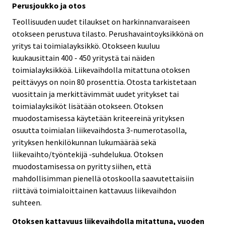
Perusjoukko ja otos
Teollisuuden uudet tilaukset on harkinnanvaraiseen
otokseen perustuva tilasto. Perushavaintoyksikkönä on
yritys tai toimialayksikkö. Otokseen kuuluu
kuukausittain 400 - 450 yritystä tai näiden
toimialayksikköä. Liikevaihdolla mitattuna otoksen
peittävyys on noin 80 prosenttia. Otosta tarkistetaan
vuosittain ja merkittävimmät uudet yritykset tai
toimialayksiköt lisätään otokseen. Otoksen
muodostamisessa käytetään kriteereinä yrityksen
osuutta toimialan liikevaihdosta 3-numerotasolla,
yrityksen henkilökunnan lukumäärää sekä
liikevaihto/työntekijä -suhdelukua. Otoksen
muodostamisessa on pyritty siihen, että
mahdollisimman pienellä otoskoolla saavutettaisiin
riittävä toimialoittainen kattavuus liikevaihdon
suhteen.
Otoksen kattavuus liikevaihdolla mitattuna, vuoden