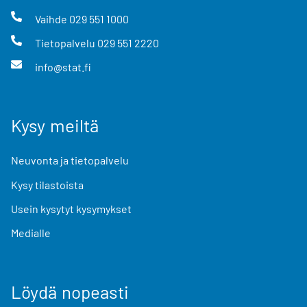
Vaihde
029 551 1000
Tietopalvelu
029 551 2220
info@stat.fi
Kysy meiltä
Neuvonta ja tietopalvelu
Kysy tilastoista
Usein kysytyt kysymykset
Medialle
Löydä nopeasti