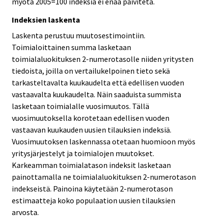
myötä 2005=100 indeksiä ei enää päivitetä.
Indeksien laskenta
Laskenta perustuu muutosestimointiin.
Toimialoittainen summa lasketaan
toimialaluokituksen 2-numerotasolle niiden yritysten
tiedoista, joilla on vertailukelpoinen tieto sekä
tarkasteltavalta kuukaudelta että edellisen vuoden
vastaavalta kuukaudelta. Näin saaduista summista
lasketaan toimialalle vuosimuutos. Tällä
vuosimuutoksella korotetaan edellisen vuoden
vastaavan kuukauden uusien tilauksien indeksiä.
Vuosimuutoksen laskennassa otetaan huomioon myös
yritysjärjestelyt ja toimialojen muutokset.
Karkeamman toimialatason indeksit lasketaan
painottamalla ne toimialaluokituksen 2-numerotason
indekseistä. Painoina käytetään 2-numerotason
estimaatteja koko populaation uusien tilauksien
arvosta.