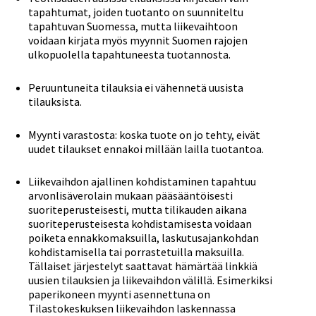
tapahtumat, joiden tuotanto on suunniteltu
tapahtuvan Suomessa, mutta liikevaihtoon
voidaan kirjata myös myynnit Suomen rajojen
ulkopuolella tapahtuneesta tuotannosta.
Peruuntuneita tilauksia ei vähennetä uusista
tilauksista.
Myynti varastosta: koska tuote on jo tehty, eivät
uudet tilaukset ennakoi millään lailla tuotantoa.
Liikevaihdon ajallinen kohdistaminen tapahtuu
arvonlisäverolain mukaan pääsääntöisesti
suoriteperusteisesti, mutta tilikauden aikana
suoriteperusteisesta kohdistamisesta voidaan
poiketa ennakkomaksuilla, laskutusajankohdan
kohdistamisella tai porrastetuilla maksuilla.
Tällaiset järjestelyt saattavat hämärtää linkkiä
uusien tilauksien ja liikevaihdon välillä. Esimerkiksi
paperikoneen myynti asennettuna on
Tilastokeskuksen liikevaihdon laskennassa