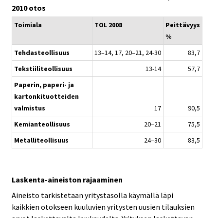
2010 otos
Toimiala
TOL 2008
Peittävyys
%
Tehdasteollisuus
13–14, 17, 20–21, 24-30
83,7
Tekstiiliteollisuus
13-14
57,7
Paperin, paperi- ja
kartonkituotteiden
valmistus
17
90,5
Kemianteollisuus
20–21
75,5
Metalliteollisuus
24–30
83,5
Laskenta-aineiston rajaaminen
Aineisto tarkistetaan yritystasolla käymällä läpi
kaikkien otokseen kuuluvien yritysten uusien tilauksien