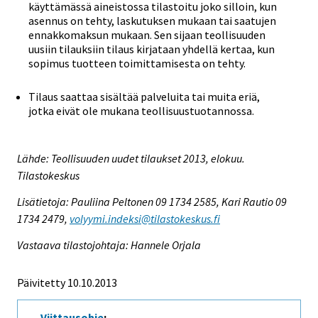
käyttämässä aineistossa tilastoitu joko silloin, kun
asennus on tehty, laskutuksen mukaan tai saatujen
ennakkomaksun mukaan. Sen sijaan teollisuuden
uusiin tilauksiin tilaus kirjataan yhdellä kertaa, kun
sopimus tuotteen toimittamisesta on tehty.
Tilaus saattaa sisältää palveluita tai muita eriä,
jotka eivät ole mukana teollisuustuotannossa.
Lähde: Teollisuuden uudet tilaukset 2013, elokuu.
Tilastokeskus
Lisätietoja: Pauliina Peltonen 09 1734 2585, Kari Rautio 09
1734 2479,
volyymi.indeksi@tilastokeskus.fi
Vastaava tilastojohtaja: Hannele Orjala
Päivitetty 10.10.2013
Viittausohje
: