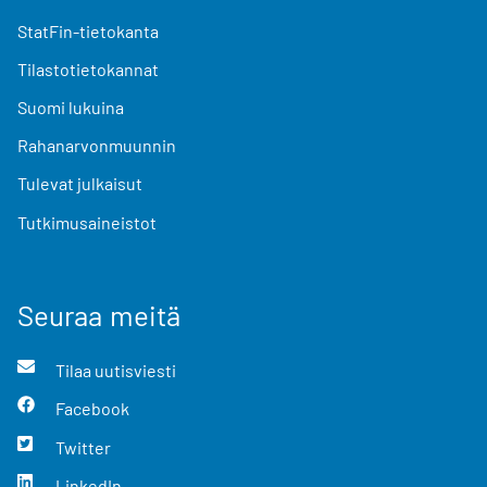
StatFin-tietokanta
Tilastotietokannat
Suomi lukuina
Rahanarvonmuunnin
Tulevat julkaisut
Tutkimusaineistot
Seuraa meitä
Tilaa uutisviesti
Facebook
Twitter
LinkedIn