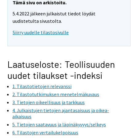
Tämä sivu on arkistoitu.
5.4.2022 jälkeen julkaistut tiedot löydät
uudistetulta sivustolta.
Siirry uudelle tilastosivulle
Laatuseloste: Teollisuuden
uudet tilaukset -indeksi
1. Tilastotietojen relevanssi
2. Tilastotutkimuksen menetelmäkuvaus
3. Tietojen oikeellisuus ja tarkkuus
4. Julkaistujen tietojen ajantasaisuus ja oikea-
aikaisuus
5. Tietojen saatavuus ja läpinäkyvyys/selkeys
6. Tilastojen vertailukelpoisuus