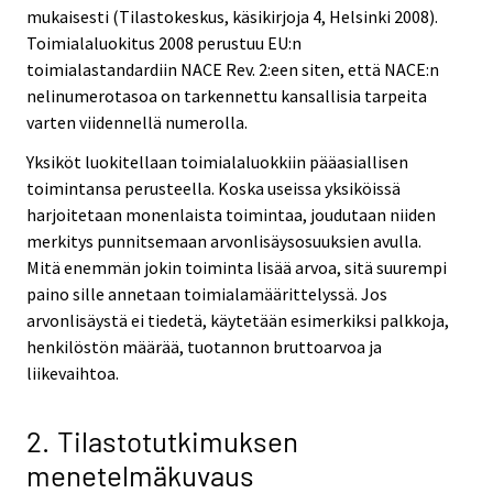
mukaisesti (Tilastokeskus, käsikirjoja 4, Helsinki 2008).
Toimialaluokitus 2008 perustuu EU:n
toimialastandardiin NACE Rev. 2:een siten, että NACE:n
nelinumerotasoa on tarkennettu kansallisia tarpeita
varten viidennellä numerolla.
Yksiköt luokitellaan toimialaluokkiin pääasiallisen
toimintansa perusteella. Koska useissa yksiköissä
harjoitetaan monenlaista toimintaa, joudutaan niiden
merkitys punnitsemaan arvonlisäysosuuksien avulla.
Mitä enemmän jokin toiminta lisää arvoa, sitä suurempi
paino sille annetaan toimialamäärittelyssä. Jos
arvonlisäystä ei tiedetä, käytetään esimerkiksi palkkoja,
henkilöstön määrää, tuotannon bruttoarvoa ja
liikevaihtoa.
2. Tilastotutkimuksen
menetelmäkuvaus