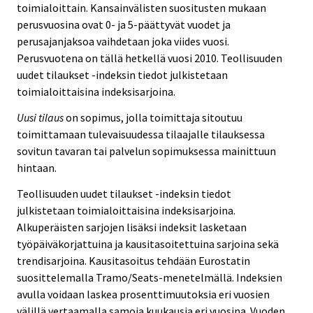
toimialoittain. Kansainvälisten suositusten mukaan
perusvuosina ovat 0- ja 5-päättyvät vuodet ja
perusajanjaksoa vaihdetaan joka viides vuosi.
Perusvuotena on tällä hetkellä vuosi 2010. Teollisuuden
uudet tilaukset -indeksin tiedot julkistetaan
toimialoittaisina indeksisarjoina.
Uusi tilaus
on sopimus, jolla toimittaja sitoutuu
toimittamaan tulevaisuudessa tilaajalle tilauksessa
sovitun tavaran tai palvelun sopimuksessa mainittuun
hintaan.
Teollisuuden uudet tilaukset -indeksin tiedot
julkistetaan toimialoittaisina indeksisarjoina.
Alkuperäisten sarjojen lisäksi indeksit lasketaan
työpäiväkorjattuina ja kausitasoitettuina sarjoina sekä
trendisarjoina. Kausitasoitus tehdään Eurostatin
suosittelemalla Tramo/Seats-menetelmällä. Indeksien
avulla voidaan laskea prosenttimuutoksia eri vuosien
välillä vertaamalla samoja kuukausia eri vuosina. Vuoden