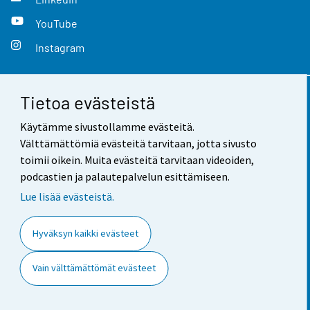
YouTube
Instagram
Tietoa evästeistä
Yhteystiedot
Käytämme sivustollamme evästeitä.
Palaute
Välttämättömiä evästeitä tarvitaan, jotta sivusto
toimii oikein. Muita evästeitä tarvitaan videoiden,
Käyttöehdot
podcastien ja palautepalvelun esittämiseen.
Tietosuoja
Lue lisää evästeistä.
Saavutettavuus
Hyväksyn kaikki evästeet
Tietoa sivustosta
Vain välttämättömät evästeet
Evästeasetukset