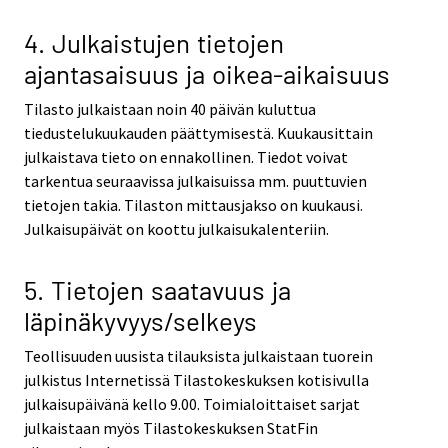
4. Julkaistujen tietojen
ajantasaisuus ja oikea-aikaisuus
Tilasto julkaistaan noin 40 päivän kuluttua
tiedustelukuukauden päättymisestä. Kuukausittain
julkaistava tieto on ennakollinen. Tiedot voivat
tarkentua seuraavissa julkaisuissa mm. puuttuvien
tietojen takia. Tilaston mittausjakso on kuukausi.
Julkaisupäivät on koottu julkaisukalenteriin.
5. Tietojen saatavuus ja
läpinäkyvyys/selkeys
Teollisuuden uusista tilauksista julkaistaan tuorein
julkistus Internetissä Tilastokeskuksen kotisivulla
julkaisupäivänä kello 9.00. Toimialoittaiset sarjat
julkaistaan myös Tilastokeskuksen StatFin