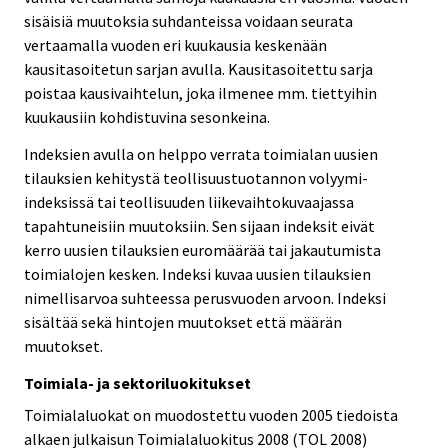
sisäisiä muutoksia suhdanteissa voidaan seurata
vertaamalla vuoden eri kuukausia keskenään
kausitasoitetun sarjan avulla. Kausitasoitettu sarja
poistaa kausivaihtelun, joka ilmenee mm. tiettyihin
kuukausiin kohdistuvina sesonkeina.
Indeksien avulla on helppo verrata toimialan uusien
tilauksien kehitystä teollisuustuotannon volyymi-
indeksissä tai teollisuuden liikevaihtokuvaajassa
tapahtuneisiin muutoksiin. Sen sijaan indeksit eivät
kerro uusien tilauksien euromäärää tai jakautumista
toimialojen kesken. Indeksi kuvaa uusien tilauksien
nimellisarvoa suhteessa perusvuoden arvoon. Indeksi
sisältää sekä hintojen muutokset että määrän
muutokset.
Toimiala- ja sektoriluokitukset
Toimialaluokat on muodostettu vuoden 2005 tiedoista
alkaen julkaisun Toimialaluokitus 2008 (TOL 2008)