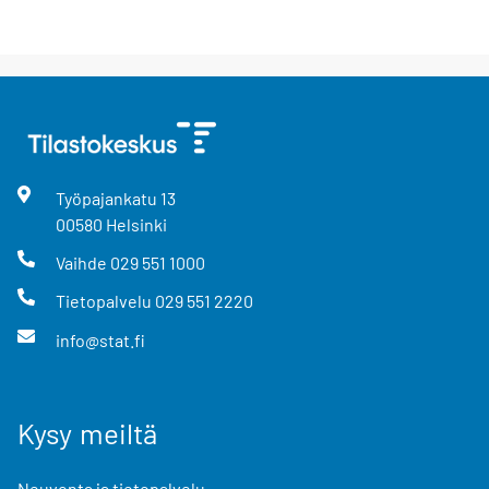
Työpajankatu
13
00580
Helsinki
Vaihde
029 551 1000
Tietopalvelu
029 551 2220
info@stat.fi
Kysy meiltä
Neuvonta ja tietopalvelu