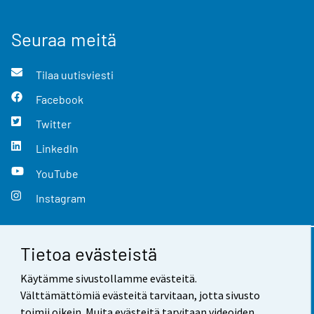
Seuraa meitä
Tilaa uutisviesti
Facebook
Twitter
LinkedIn
YouTube
Instagram
Tietoa evästeistä
Yhteystiedot
Käytämme sivustollamme evästeitä.
Palaute
Välttämättömiä evästeitä tarvitaan, jotta sivusto
toimii oikein. Muita evästeitä tarvitaan videoiden,
Käyttöehdot