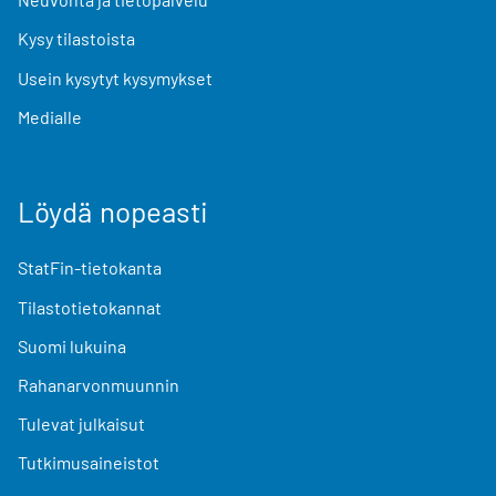
Kysy tilastoista
Usein kysytyt kysymykset
Medialle
Löydä nopeasti
StatFin-tietokanta
Tilastotietokannat
Suomi lukuina
Rahanarvonmuunnin
Tulevat julkaisut
Tutkimusaineistot