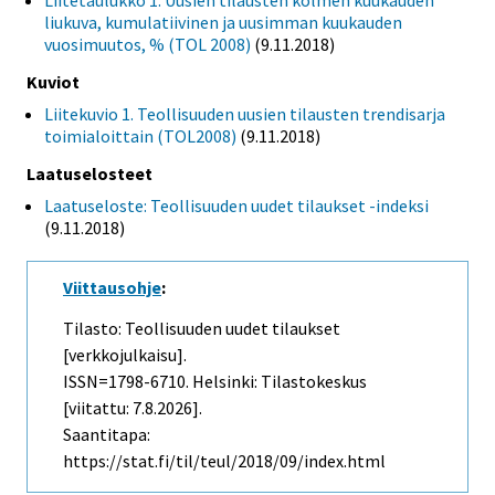
Liitetaulukko 1. Uusien tilausten kolmen kuukauden
liukuva, kumulatiivinen ja uusimman kuukauden
vuosimuutos, % (TOL 2008)
(9.11.2018)
Kuviot
Liitekuvio 1. Teollisuuden uusien tilausten trendisarja
toimialoittain (TOL2008)
(9.11.2018)
Laatuselosteet
Laatuseloste: Teollisuuden uudet tilaukset -indeksi
(9.11.2018)
Viittausohje
:
Tilasto: Teollisuuden uudet tilaukset
[verkkojulkaisu].
ISSN=1798-6710. Helsinki: Tilastokeskus
[viitattu: 7.8.2026].
Saantitapa:
https://stat.fi/til/teul/2018/09/index.html