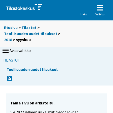
Valikko
Haku
Etusivu
>
Tilastot
>
Teollisuuden uudet tilaukset
>
2018
>
syyskuu
Avaa valikko
TILASTOT
Teollisuuden uudet tilaukset
Tämä sivu on arkistoitu.
5.4.2022 jälkeen julkaistut tiedot löydät