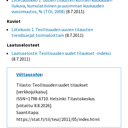
Liitetaulukko 1. Uusien tilausten kolmen kuukauden
liukuva, kumulatiivinen ja uusimman kuukauden
vuosimuutos, % (TOL 2008)
(8.7.2011)
Kuviot
Liitekuvio 1. Teollisuuden uusien tilausten
trendisarjat toimialoittain
(8.7.2011)
Laatuselosteet
Laatuseloste: Teollisuuden uudet tilaukset -indeksi
(8.7.2011)
Viittausohje
:
Tilasto: Teollisuuden uudet tilaukset
[verkkojulkaisu].
ISSN=1798-6710. Helsinki: Tilastokeskus
[viitattu: 8.8.2026].
Saantitapa:
https://stat.fi/til/teul/2011/05/index.html