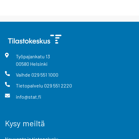
Työpajankatu
13
00580
Helsinki
Vaihde
029 551 1000
Tietopalvelu
029 551 2220
info@stat.fi
Kysy meiltä
Neuvonta ja tietopalvelu