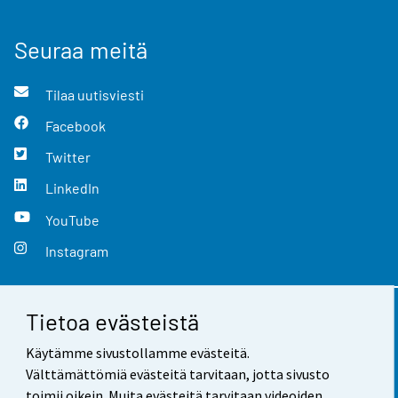
Seuraa meitä
Tilaa uutisviesti
Facebook
Twitter
LinkedIn
YouTube
Instagram
Tietoa evästeistä
Yhteystiedot
Käytämme sivustollamme evästeitä.
Palaute
Välttämättömiä evästeitä tarvitaan, jotta sivusto
toimii oikein. Muita evästeitä tarvitaan videoiden,
Käyttöehdot