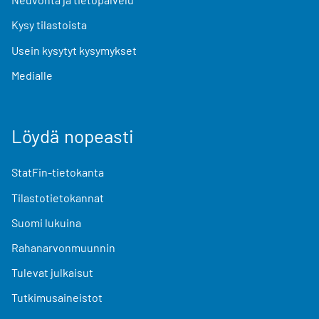
Kysy tilastoista
Usein kysytyt kysymykset
Medialle
Löydä nopeasti
StatFin-tietokanta
Tilastotietokannat
Suomi lukuina
Rahanarvonmuunnin
Tulevat julkaisut
Tutkimusaineistot