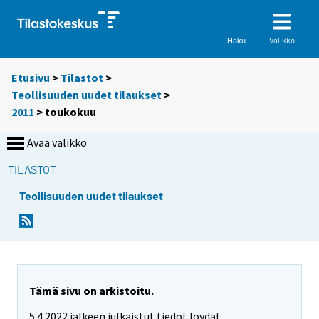
Valikko
Haku
Etusivu
>
Tilastot
>
Teollisuuden uudet tilaukset
>
2011
>
toukokuu
Avaa valikko
TILASTOT
Teollisuuden uudet tilaukset
Tämä sivu on arkistoitu.
5.4.2022 jälkeen julkaistut tiedot löydät