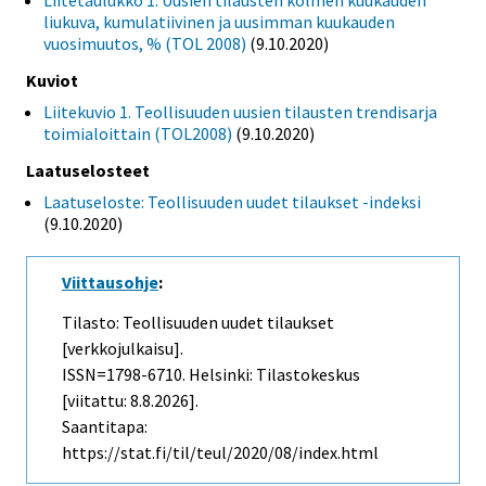
Liitetaulukko 1. Uusien tilausten kolmen kuukauden
liukuva, kumulatiivinen ja uusimman kuukauden
vuosimuutos, % (TOL 2008)
(9.10.2020)
Kuviot
Liitekuvio 1. Teollisuuden uusien tilausten trendisarja
toimialoittain (TOL2008)
(9.10.2020)
Laatuselosteet
Laatuseloste: Teollisuuden uudet tilaukset -indeksi
(9.10.2020)
Viittausohje
:
Tilasto: Teollisuuden uudet tilaukset
[verkkojulkaisu].
ISSN=1798-6710. Helsinki: Tilastokeskus
[viitattu: 8.8.2026].
Saantitapa:
https://stat.fi/til/teul/2020/08/index.html