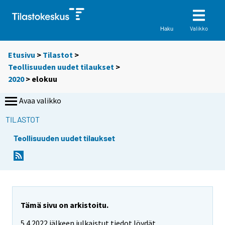
Valikko
Haku
Etusivu
>
Tilastot
>
Teollisuuden uudet tilaukset
>
2020
>
elokuu
Avaa valikko
TILASTOT
Teollisuuden uudet tilaukset
Tämä sivu on arkistoitu.
5.4.2022 jälkeen julkaistut tiedot löydät