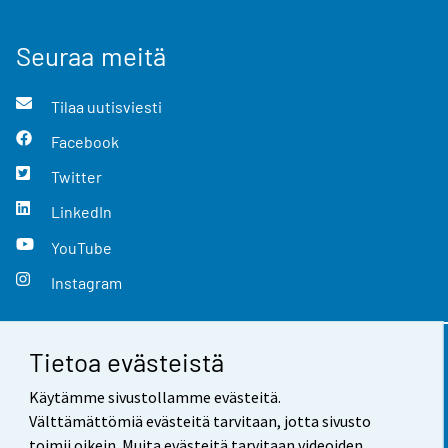
Seuraa meitä
Tilaa uutisviesti
Facebook
Twitter
LinkedIn
YouTube
Instagram
Tietoa evästeistä
Yhteystiedot
Käytämme sivustollamme evästeitä.
Palaute
Välttämättömiä evästeitä tarvitaan, jotta sivusto
toimii oikein. Muita evästeitä tarvitaan videoiden,
Käyttöehdot