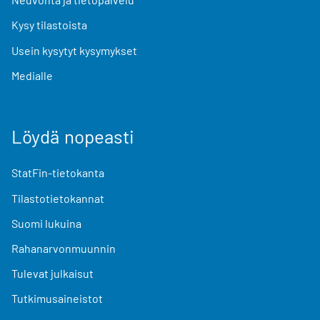
Kysy tilastoista
Usein kysytyt kysymykset
Medialle
Löydä nopeasti
StatFin-tietokanta
Tilastotietokannat
Suomi lukuina
Rahanarvonmuunnin
Tulevat julkaisut
Tutkimusaineistot