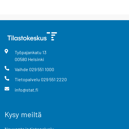
Työpajankatu
13
00580
Helsinki
Vaihde
029 551 1000
Tietopalvelu
029 551 2220
info@stat.fi
Kysy meiltä
Neuvonta ja tietopalvelu