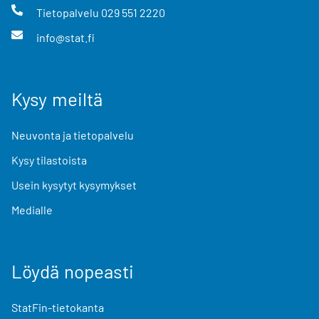
Tietopalvelu
029 551 2220
info@stat.fi
Kysy meiltä
Neuvonta ja tietopalvelu
Kysy tilastoista
Usein kysytyt kysymykset
Medialle
Löydä nopeasti
StatFin-tietokanta