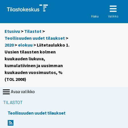
Valikko
Haku
Etusivu
>
Tilastot
>
Teollisuuden uudet tilaukset
>
2020
>
elokuu
> Liitetaulukko 1.
Uusien tilausten kolmen
kuukauden liukuva,
kumulatiivinen ja uusimman
kuukauden vuosimuutos, %
(TOL 2008)
Avaa valikko
TILASTOT
Teollisuuden uudet tilaukset