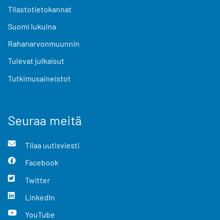
Tilastotietokannat
Suomi lukuina
Rahanarvonmuunnin
Tulevat julkaisut
Tutkimusaineistot
Seuraa meitä
Tilaa uutisviesti
Facebook
Twitter
LinkedIn
YouTube