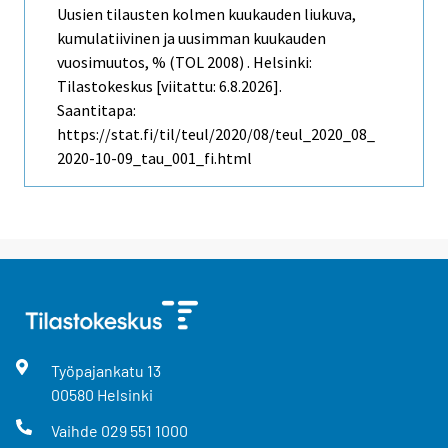
Uusien tilausten kolmen kuukauden liukuva,
kumulatiivinen ja uusimman kuukauden
vuosimuutos, % (TOL 2008) . Helsinki:
Tilastokeskus [viitattu: 6.8.2026].
Saantitapa:
https://stat.fi/til/teul/2020/08/teul_2020_08_
2020-10-09_tau_001_fi.html
Työpajankatu
13
00580
Helsinki
Vaihde
029 551 1000