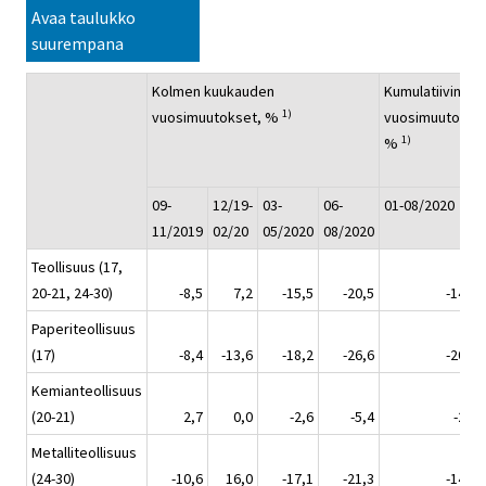
Avaa taulukko
suurempana
Kolmen kuukauden
Kumulatiivinen
1)
vuosimuutokset, %
vuosimuutos,
1)
%
09-
12/19-
03-
06-
01-08/2020
11/2019
02/20
05/2020
08/2020
Teollisuus (17,
20-21, 24-30)
-8,5
7,2
-15,5
-20,5
-14,7
Paperiteollisuus
(17)
-8,4
-13,6
-18,2
-26,6
-20,9
Kemianteollisuus
(20-21)
2,7
0,0
-2,6
-5,4
-2,6
Metalliteollisuus
(24-30)
-10,6
16,0
-17,1
-21,3
-14,8