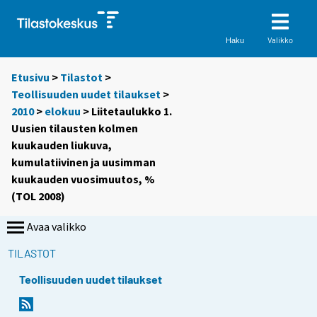
Valikko
Haku
Etusivu
>
Tilastot
>
Teollisuuden uudet tilaukset
>
2010
>
elokuu
> Liitetaulukko 1.
Uusien tilausten kolmen
kuukauden liukuva,
kumulatiivinen ja uusimman
kuukauden vuosimuutos, %
(TOL 2008)
Avaa valikko
TILASTOT
Teollisuuden uudet tilaukset