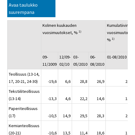
Avaa taulukko
suurempana
Kolmen kuukauden
Kumulatiivinen
1)
vuosimuutokset, %
vuosimuutos,
1)
%
09-
12/09-
03-
06-
01-08/2010
11/2009
02/10
05/2010
08/2010
Teollisuus (13-14,
17, 20-21, 24-30)
-19,6
6,6
28,8
26,9
21,3
Tekstiiliteollisuus
(13-14)
-13,3
4,6
22,2
14,6
15,5
Paperiteollisuus
(17)
-10,5
14,9
29,5
28,3
26,3
Kemianteollisuus
(20-21)
-10,6
13,5
11,4
18,6
14,6