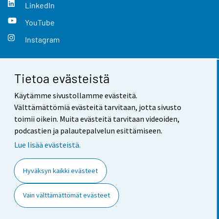
LinkedIn
YouTube
Instagram
Tietoa evästeistä
Yhteystiedot
Käytämme sivustollamme evästeitä.
Palaute
Välttämättömiä evästeitä tarvitaan, jotta sivusto
toimii oikein. Muita evästeitä tarvitaan videoiden,
Käyttöehdot
podcastien ja palautepalvelun esittämiseen.
Tietosuoja
Lue lisää evästeistä.
Saavutettavuus
Hyväksyn kaikki evästeet
Tietoa sivustosta
Vain välttämättömät evästeet
Evästeasetukset