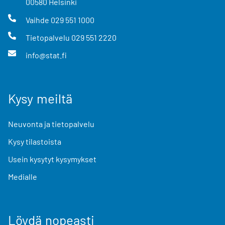
00580
Helsinki
Vaihde
029 551 1000
Tietopalvelu
029 551 2220
info@stat.fi
Kysy meiltä
Neuvonta ja tietopalvelu
Kysy tilastoista
Usein kysytyt kysymykset
Medialle
Löydä nopeasti