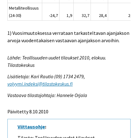
Metalliteollisuus
(24-30)
-24,7
1,9
32,7
28,4
20,8
1) Vuosimuutoksessa verrataan tarkasteltavan ajanjakson
arvoja vuodentakaisen vastaavan ajanjakson arvoihin.
Lähde: Teollisuuden uudet tilaukset 2010, elokuu.
Tilastokeskus
Lisätietoja: Kari Rautio (09) 1734 2479,
volyymi.indeksi@tilastokeskus.fi
Vastaava tilastojohtaja: Hannele Orjala
Päivitetty 8.10.2010
Viittausohje
:
Tilasto: Teollisuuden uudet tilaukset