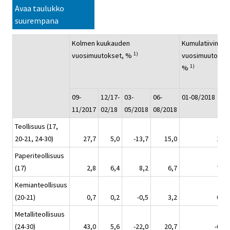
Avaa taulukko
suurempana
Kolmen kuukauden
Kumulatiivinen
1)
vuosimuutokset, %
vuosimuutos,
1)
%
09-
12/17-
03-
06-
01-08/2018
11/2017
02/18
05/2018
08/2018
Teollisuus (17,
20-21, 24-30)
27,7
5,0
-13,7
15,0
1,2
Paperiteollisuus
(17)
2,8
6,4
8,2
6,7
7,7
Kemianteollisuus
(20-21)
0,7
0,2
-0,5
3,2
0,9
Metalliteollisuus
(24-30)
43,0
5,6
-22,0
20,7
-0,9