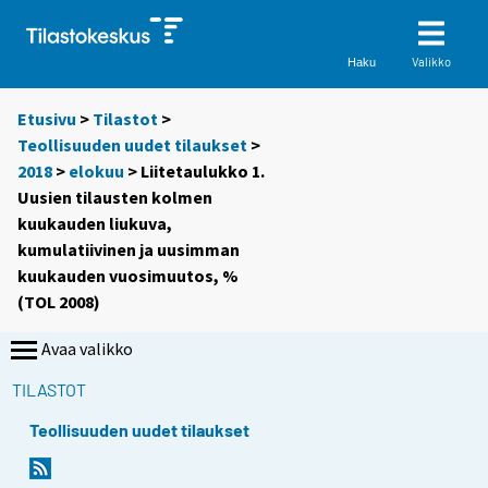
Valikko
Haku
Etusivu
>
Tilastot
>
Teollisuuden uudet tilaukset
>
2018
>
elokuu
> Liitetaulukko 1.
Uusien tilausten kolmen
kuukauden liukuva,
kumulatiivinen ja uusimman
kuukauden vuosimuutos, %
(TOL 2008)
Avaa valikko
TILASTOT
Teollisuuden uudet tilaukset