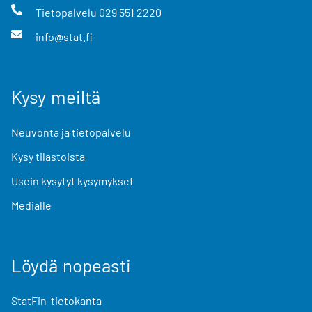
Tietopalvelu
029 551 2220
info@stat.fi
Kysy meiltä
Neuvonta ja tietopalvelu
Kysy tilastoista
Usein kysytyt kysymykset
Medialle
Löydä nopeasti
StatFin-tietokanta