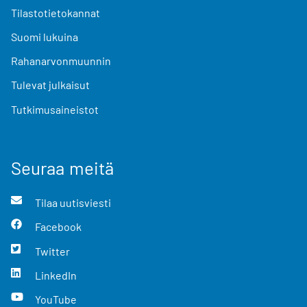
Tilastotietokannat
Suomi lukuina
Rahanarvonmuunnin
Tulevat julkaisut
Tutkimusaineistot
Seuraa meitä
Tilaa uutisviesti
Facebook
Twitter
LinkedIn
YouTube