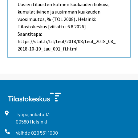
Uusien tilausten kolmen kuukauden liukuva,
kumulatiivinen ja uusimman kuukauden
vuosimuutos, % (TOL 2008) . Helsinki:
Tilastokeskus [viitattu: 6.8.2026].
Saantitapa:
https://stat.fi/til/teul/2018/08/teul_2018_08_
2018-10-10_tau_001_fi.html
Työpajankatu
13
00580
Helsinki
Vaihde
029 551 1000