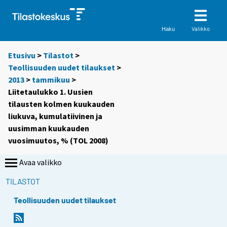
Valikko
Haku
Etusivu
>
Tilastot
>
Teollisuuden uudet tilaukset
>
2013
>
tammikuu
>
Liitetaulukko 1. Uusien
tilausten kolmen kuukauden
liukuva, kumulatiivinen ja
uusimman kuukauden
vuosimuutos, % (TOL 2008)
Avaa valikko
TILASTOT
Teollisuuden uudet tilaukset