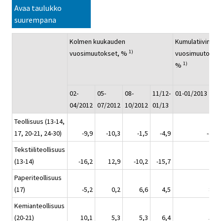
Avaa taulukko
suurempana
Kolmen kuukauden
Kumulatiivinen
1)
vuosimuutokset, %
vuosimuutos,
1)
%
02-
05-
08-
11/12-
01-01/2013
04/2012
07/2012
10/2012
01/13
Teollisuus (13-14,
17, 20-21, 24-30)
-9,9
-10,3
-1,5
-4,9
-4,5
Tekstiiliteollisuus
(13-14)
-16,2
12,9
-10,2
-15,7
2,3
Paperiteollisuus
(17)
-5,2
0,2
6,6
4,5
8,4
Kemianteollisuus
(20-21)
10,1
5,3
5,3
6,4
5,0