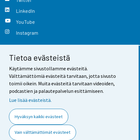
LinkedIn
YouTube
Instagram
Tietoa evästeistä
Yhteystiedot
Käytämme sivustollamme evästeitä.
Palaute
Välttämättömiä evästeitä tarvitaan, jotta sivusto
toimii oikein. Muita evästeitä tarvitaan videoiden,
Käyttöehdot
podcastien ja palautepalvelun esittämiseen.
Tietosuoja
Lue lisää evästeistä.
Saavutettavuus
Hyväksyn kaikki evästeet
Tietoa sivustosta
Vain välttämättömät evästeet
Evästeasetukset