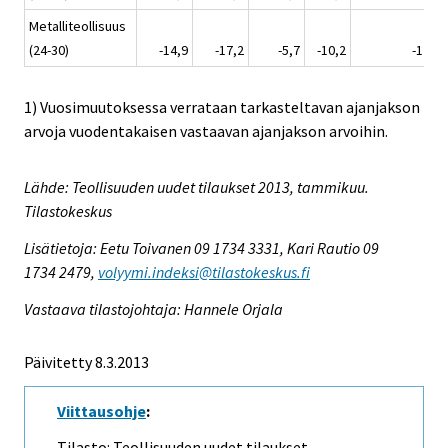
Metalliteollisuus
(24-30)
-14,9
-17,2
-5,7
-10,2
-12,0
1) Vuosimuutoksessa verrataan tarkasteltavan ajanjakson
arvoja vuodentakaisen vastaavan ajanjakson arvoihin.
Lähde: Teollisuuden uudet tilaukset 2013, tammikuu.
Tilastokeskus
Lisätietoja: Eetu Toivanen 09 1734 3331, Kari Rautio 09
1734 2479,
volyymi.indeksi@tilastokeskus.fi
Vastaava tilastojohtaja: Hannele Orjala
Päivitetty 8.3.2013
Viittausohje
:
Tilasto: Teollisuuden uudet tilaukset