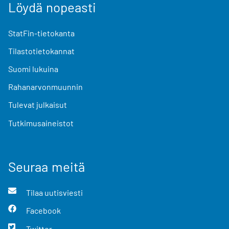
Löydä nopeasti
StatFin-tietokanta
Tilastotietokannat
Suomi lukuina
Rahanarvonmuunnin
Tulevat julkaisut
Tutkimusaineistot
Seuraa meitä
Tilaa uutisviesti
Facebook
Twitter