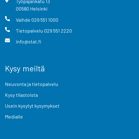
Työpajankatu
13
00580
Helsinki
Vaihde
029 551 1000
Tietopalvelu
029 551 2220
info@stat.fi
Kysy meiltä
Neuvonta ja tietopalvelu
Kysy tilastoista
Usein kysytyt kysymykset
Medialle