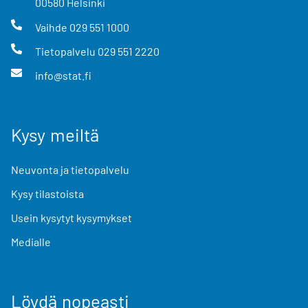
00580
Helsinki
Vaihde
029 551 1000
Tietopalvelu
029 551 2220
info@stat.fi
Kysy meiltä
Neuvonta ja tietopalvelu
Kysy tilastoista
Usein kysytyt kysymykset
Medialle
Löydä nopeasti