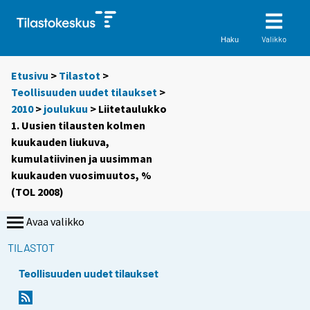
Valikko
Haku
Etusivu
>
Tilastot
>
Teollisuuden uudet tilaukset
>
2010
>
joulukuu
> Liitetaulukko
1. Uusien tilausten kolmen
kuukauden liukuva,
kumulatiivinen ja uusimman
kuukauden vuosimuutos, %
(TOL 2008)
Avaa valikko
TILASTOT
Teollisuuden uudet tilaukset