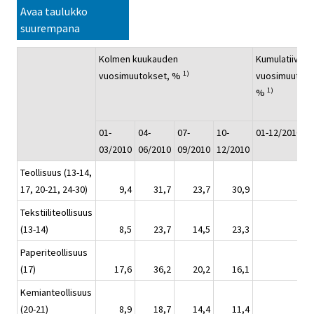
Avaa taulukko
suurempana
Kolmen kuukauden
Kumulatiivine
1)
vuosimuutokset, %
vuosimuutos,
1)
%
01-
04-
07-
10-
01-12/2010
03/2010
06/2010
09/2010
12/2010
Teollisuus (13-14,
17, 20-21, 24-30)
9,4
31,7
23,7
30,9
24,
Tekstiiliteollisuus
(13-14)
8,5
23,7
14,5
23,3
17,
Paperiteollisuus
(17)
17,6
36,2
20,2
16,1
22,
Kemianteollisuus
(20-21)
8,9
18,7
14,4
11,4
13,