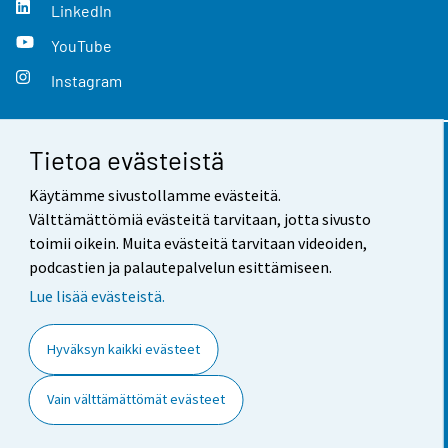
LinkedIn
YouTube
Instagram
Tietoa evästeistä
Yhteystiedot
Käytämme sivustollamme evästeitä.
Palaute
Välttämättömiä evästeitä tarvitaan, jotta sivusto
toimii oikein. Muita evästeitä tarvitaan videoiden,
Käyttöehdot
podcastien ja palautepalvelun esittämiseen.
Tietosuoja
Lue lisää evästeistä.
Saavutettavuus
Hyväksyn kaikki evästeet
Tietoa sivustosta
Vain välttämättömät evästeet
Evästeasetukset