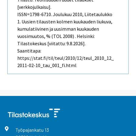
[verkkojulkaisu].
ISSN=1798-6710.
Joulukuu
2010, Liitetaulukko
1. Uusien tilausten kolmen kuukauden liukuva,
kumulatiivinen ja uusimman kuukauden
vuosimuutos, % (TOL 2008) . Helsinki:
Tilastokeskus [viitattu: 9.8.2026].
Saantitapa:
https://stat.fi/til/teul/2010/12/teul_2010_12_
2011-02-10_tau_001_fi.html
Työpajankatu
13