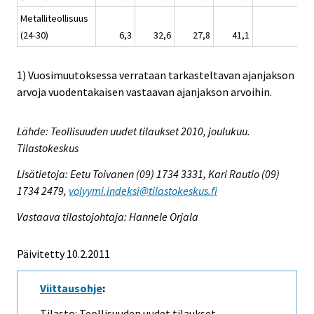
Metalliteollisuus
(24-30)
6,3
32,6
27,8
41,1
27,
1) Vuosimuutoksessa verrataan tarkasteltavan ajanjakson
arvoja vuodentakaisen vastaavan ajanjakson arvoihin.
Lähde: Teollisuuden uudet tilaukset 2010, joulukuu.
Tilastokeskus
Lisätietoja: Eetu Toivanen (09) 1734 3331, Kari Rautio (09)
1734 2479,
volyymi.indeksi@tilastokeskus.fi
Vastaava tilastojohtaja: Hannele Orjala
Päivitetty 10.2.2011
Viittausohje
:
Tilasto: Teollisuuden uudet tilaukset