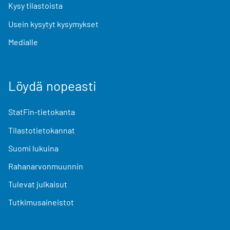
Kysy tilastoista
Usein kysytyt kysymykset
Medialle
Löydä nopeasti
StatFin-tietokanta
Tilastotietokannat
Suomi lukuina
Rahanarvonmuunnin
Tulevat julkaisut
Tutkimusaineistot