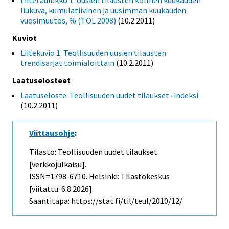
Liitetaulukko 1. Uusien tilausten kolmen kuukauden
liukuva, kumulatiivinen ja uusimman kuukauden
vuosimuutos, % (TOL 2008)
(10.2.2011)
Kuviot
Liitekuvio 1. Teollisuuden uusien tilausten
trendisarjat toimialoittain
(10.2.2011)
Laatuselosteet
Laatuseloste: Teollisuuden uudet tilaukset -indeksi
(10.2.2011)
Viittausohje
:
Tilasto: Teollisuuden uudet tilaukset
[verkkojulkaisu].
ISSN=1798-6710. Helsinki: Tilastokeskus
[viitattu: 6.8.2026].
Saantitapa: https://stat.fi/til/teul/2010/12/