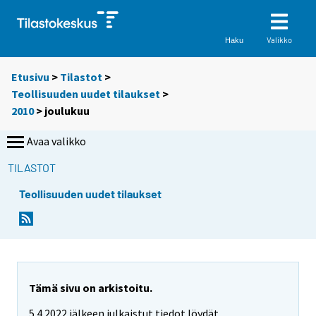
Valikko
Haku
Etusivu
>
Tilastot
>
Teollisuuden uudet tilaukset
>
2010
>
joulukuu
Avaa valikko
TILASTOT
Teollisuuden uudet tilaukset
Tämä sivu on arkistoitu.
5.4.2022 jälkeen julkaistut tiedot löydät