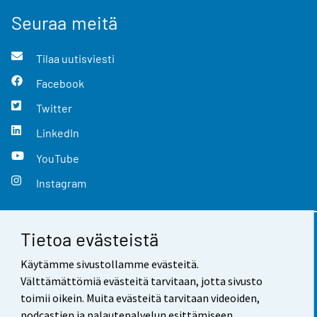
Seuraa meitä
Tilaa uutisviesti
Facebook
Twitter
LinkedIn
YouTube
Instagram
Tietoa evästeistä
Yhteystiedot
Käytämme sivustollamme evästeitä.
Palaute
Välttämättömiä evästeitä tarvitaan, jotta sivusto
toimii oikein. Muita evästeitä tarvitaan videoiden,
Käyttöehdot
podcastien ja palautepalvelun esittämiseen.