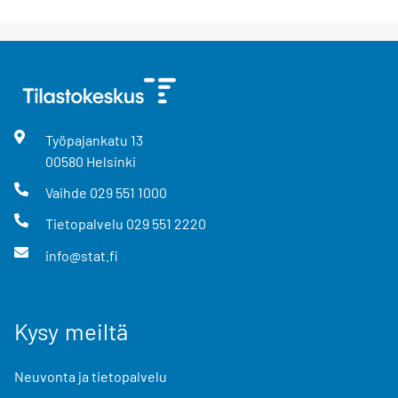
Työpajankatu
13
00580
Helsinki
Vaihde
029 551 1000
Tietopalvelu
029 551 2220
info@stat.fi
Kysy meiltä
Neuvonta ja tietopalvelu