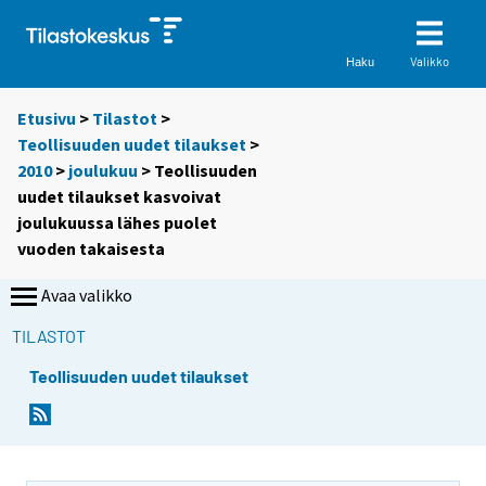
Valikko
Haku
Etusivu
>
Tilastot
>
Teollisuuden uudet tilaukset
>
2010
>
joulukuu
> Teollisuuden
uudet tilaukset kasvoivat
joulukuussa lähes puolet
vuoden takaisesta
Avaa valikko
TILASTOT
Teollisuuden uudet tilaukset
Y
Y
o
o
u
u
a
a