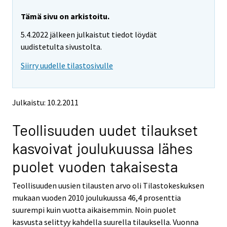
r
r
e
e
Tämä sivu on arkistoitu.
m
m
5.4.2022 jälkeen julkaistut tiedot löydät
o
o
v
v
uudistetulta sivustolta.
i
i
Siirry uudelle tilastosivulle
n
n
g
g
t
t
o
o
Julkaistu: 10.2.2011
a
a
n
n
Teollisuuden uudet tilaukset
o
o
t
t
kasvoivat joulukuussa lähes
h
h
e
e
puolet vuoden takaisesta
r
r
s
s
Teollisuuden uusien tilausten arvo oli Tilastokeskuksen
e
e
mukaan vuoden 2010 joulukuussa 46,4 prosenttia
r
r
v
v
suurempi kuin vuotta aikaisemmin. Noin puolet
i
i
kasvusta selittyy kahdella suurella tilauksella. Vuonna