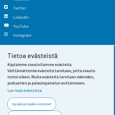
Twitter
LinkedIn
YouTube
Instagram
Tietoa evästeistä
Yhteystiedot
Käytämme sivustollamme evästeitä.
Palaute
Välttämättömiä evästeitä tarvitaan, jotta sivusto
toimii oikein. Muita evästeitä tarvitaan videoiden,
Käyttöehdot
podcastien ja palautepalvelun esittämiseen.
Tietosuoja
Lue lisää evästeistä.
Saavutettavuus
Hyväksyn kaikki evästeet
Tietoa sivustosta