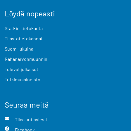
Löydä nopeasti
StatFin-tietokanta
Tilastotietokannat
Suomi lukuina
Rahanarvonmuunnin
Tulevat julkaisut
Tutkimusaineistot
Seuraa meitä
Tilaa uutisviesti
Facebook