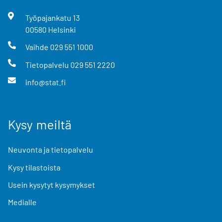
Työpajankatu
13
00580
Helsinki
Vaihde
029 551 1000
Tietopalvelu
029 551 2220
info@stat.fi
Kysy meiltä
Neuvonta ja tietopalvelu
Kysy tilastoista
Usein kysytyt kysymykset
Medialle