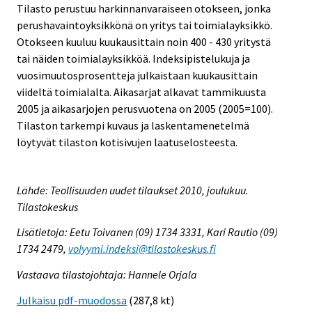
Tilasto perustuu harkinnanvaraiseen otokseen, jonka
perushavaintoyksikkönä on yritys tai toimialayksikkö.
Otokseen kuuluu kuukausittain noin 400 - 430 yritystä
tai näiden toimialayksikköä. Indeksipistelukuja ja
vuosimuutosprosentteja julkaistaan kuukausittain
viideltä toimialalta. Aikasarjat alkavat tammikuusta
2005 ja aikasarjojen perusvuotena on 2005 (2005=100).
Tilaston tarkempi kuvaus ja laskentamenetelmä
löytyvät tilaston kotisivujen laatuselosteesta.
Lähde: Teollisuuden uudet tilaukset 2010, joulukuu.
Tilastokeskus
Lisätietoja: Eetu Toivanen (09) 1734 3331, Kari Rautio (09)
1734 2479,
volyymi.indeksi@tilastokeskus.fi
Vastaava tilastojohtaja: Hannele Orjala
Julkaisu pdf-muodossa
(287,8 kt)