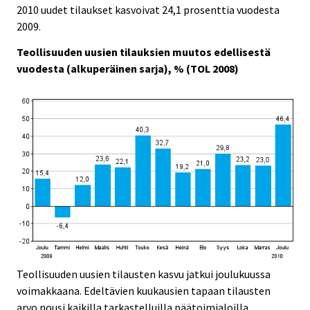
c
c
2010 uudet tilaukset kasvoivat 24,1 prosenttia vuodesta
e
e
2009.
.
.
Teollisuuden uusien tilauksien muutos edellisestä
vuodesta (alkuperäinen sarja), % (TOL 2008)
Teollisuuden uusien tilausten kasvu jatkui joulukuussa
voimakkaana. Edeltävien kuukausien tapaan tilausten
arvo nousi kaikilla tarkastelluilla päätoimialoilla.