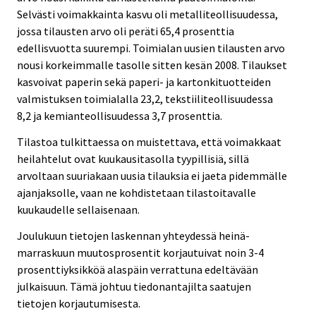
Selvästi voimakkainta kasvu oli metalliteollisuudessa,
jossa tilausten arvo oli peräti 65,4 prosenttia
edellisvuotta suurempi. Toimialan uusien tilausten arvo
nousi korkeimmalle tasolle sitten kesän 2008. Tilaukset
kasvoivat paperin sekä paperi- ja kartonkituotteiden
valmistuksen toimialalla 23,2, tekstiiliteollisuudessa
8,2 ja kemianteollisuudessa 3,7 prosenttia.
Tilastoa tulkittaessa on muistettava, että voimakkaat
heilahtelut ovat kuukausitasolla tyypillisiä, sillä
arvoltaan suuriakaan uusia tilauksia ei jaeta pidemmälle
ajanjaksolle, vaan ne kohdistetaan tilastoitavalle
kuukaudelle sellaisenaan.
Joulukuun tietojen laskennan yhteydessä heinä-
marraskuun muutosprosentit korjautuivat noin 3-4
prosenttiyksikköä alaspäin verrattuna edeltävään
julkaisuun. Tämä johtuu tiedonantajilta saatujen
tietojen korjautumisesta.