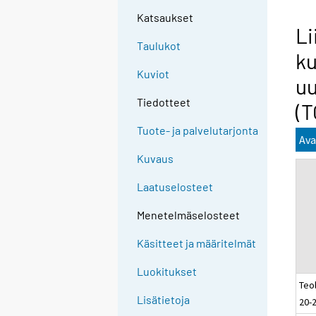
Katsaukset
Li
Taulukot
ku
Kuviot
u
Tiedotteet
(T
Tuote- ja palvelutarjonta
Ava
Kuvaus
Laatuselosteet
Menetelmäselosteet
Käsitteet ja määritelmät
Luokitukset
Teol
Lisätietoja
20-2