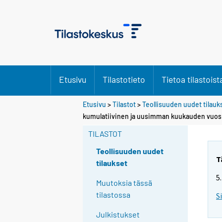
Etusivu
Tilastotieto
Tietoa tilastoist
Etusivu
>
Tilastot
>
Teollisuuden uudet tilauk
kumulatiivinen ja uusimman kuukauden vuos
TILASTOT
Teollisuuden uudet
T
tilaukset
5
Muutoksia tässä
tilastossa
S
Julkistukset