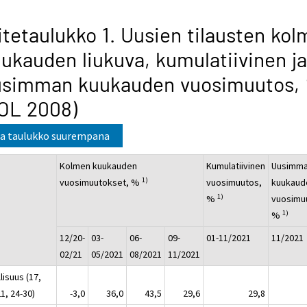
itetaulukko 1. Uusien tilausten ko
ukauden liukuva, kumulatiivinen ja
usimman kuukauden vuosimuutos,
OL 2008)
a taulukko suurempana
Kolmen kuukauden
Kumulatiivinen
Uusimm
1)
vuosimuutokset, %
vuosimuutos,
kuukaud
1)
%
vuosimu
1)
%
12/20-
03-
06-
09-
01-11/2021
11/2021
02/21
05/2021
08/2021
11/2021
lisuus (17,
1, 24-30)
-3,0
36,0
43,5
29,6
29,8