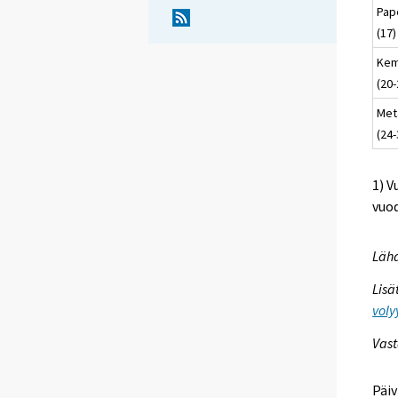
Pap
(17)
Kem
(20-
Meta
(24-
1) V
vuod
Lähd
Lisä
voly
Vast
Päiv