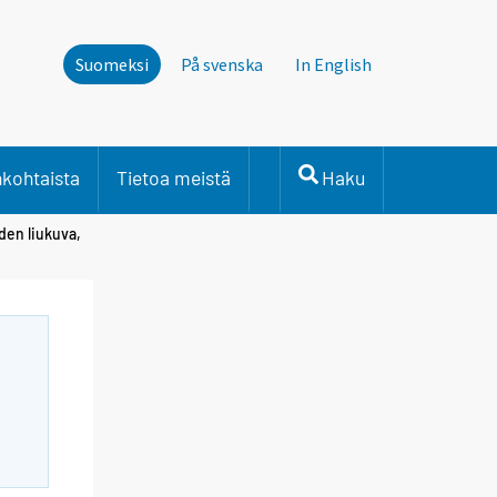
Suomeksi
På svenska
In English
nkohtaista
Tietoa meistä
Haku
den liukuva,