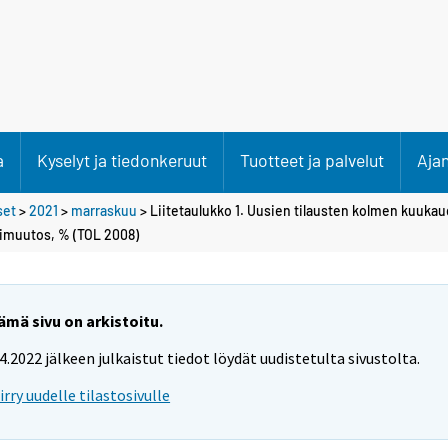
a
Kyselyt ja tiedonkeruut
Tuotteet ja palvelut
Aja
set
>
2021
>
marraskuu
> Liitetaulukko 1. Uusien tilausten kolmen kuukau
imuutos, % (TOL 2008)
ämä sivu on arkistoitu.
.4.2022 jälkeen julkaistut tiedot löydät uudistetulta sivustolta.
iirry uudelle tilastosivulle