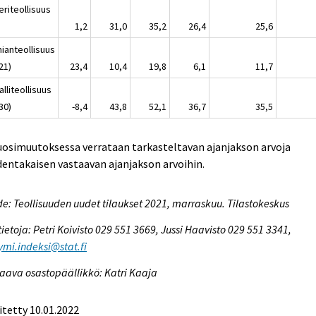
eriteollisuus
1,2
31,0
35,2
26,4
25,6
ianteollisuus
21)
23,4
10,4
19,8
6,1
11,7
lliteollisuus
30)
-8,4
43,8
52,1
36,7
35,5
uosimuutoksessa verrataan tarkasteltavan ajanjakson arvoja
entakaisen vastaavan ajanjakson arvoihin.
e: Teollisuuden uudet tilaukset 2021, marraskuu. Tilastokeskus
tietoja: Petri Koivisto 029 551 3669, Jussi Haavisto 029 551 3341,
ymi.indeksi@stat.fi
aava osastopäällikkö: Katri Kaaja
itetty 10.01.2022