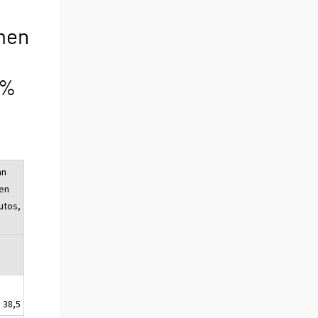
lmen
 %
an
en
utos,
38,5