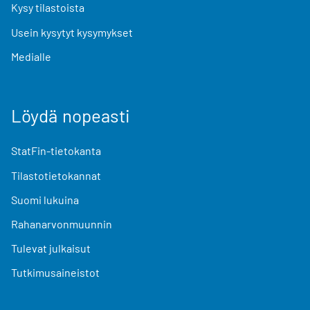
Kysy tilastoista
Usein kysytyt kysymykset
Medialle
Löydä nopeasti
StatFin-tietokanta
Tilastotietokannat
Suomi lukuina
Rahanarvonmuunnin
Tulevat julkaisut
Tutkimusaineistot