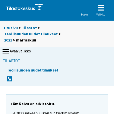
Valikko
Haku
Etusivu
>
Tilastot
>
Teollisuuden uudet tilaukset
>
2021
>
marraskuu
Avaa valikko
TILASTOT
Teollisuuden uudet tilaukset
Tämä sivu on arkistoitu.
5.4.2022 jälkeen julkaistut tiedot löydät