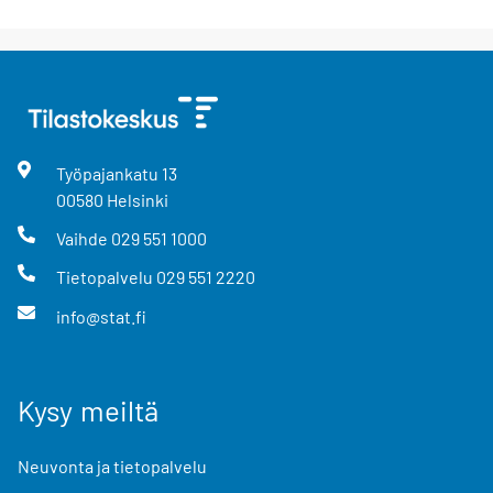
Työpajankatu
13
00580
Helsinki
Vaihde
029 551 1000
Tietopalvelu
029 551 2220
info@stat.fi
Kysy meiltä
Neuvonta ja tietopalvelu