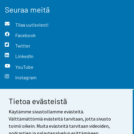
Seuraa meitä
Tilaa uutisviesti
Facebook
Twitter
LinkedIn
YouTube
Instagram
Tietoa evästeistä
Yhteystiedot
Käytämme sivustollamme evästeitä.
Palaute
Välttämättömiä evästeitä tarvitaan, jotta sivusto
toimii oikein. Muita evästeitä tarvitaan videoiden,
Käyttöehdot
podcastien ja palautepalvelun esittämiseen.