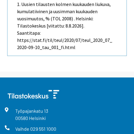
1. Uusien tilausten kolmen kuukauden liukuva,
kumulatiivinen ja uusimman kuukauden
vuosimuutos, % (TOL 2008) . Helsinki:
Tilastokeskus [viitattu: 8.8.2026].
Saantitapa:
https://stat.fi/til/teul/2020/07/teul_2020_07_
2020-09-10_tau_001_fi.html
Työpajankatu
13
00580
Helsinki
Vaihde
029 551 1000