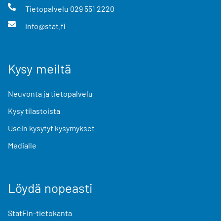
Tietopalvelu
029 551 2220
info@stat.fi
Kysy meiltä
Neuvonta ja tietopalvelu
Kysy tilastoista
Usein kysytyt kysymykset
Medialle
Löydä nopeasti
StatFin-tietokanta