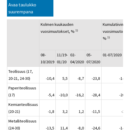
Avaa taulukko
suurempana
Kolmen kuukauden
Kumulatiivinen
1)
vuosimuutokset, %
vuosimuutos,
1)
%
08-
11/19-
02-
05-
01-07/2020
10/2019
01/20
04/2020
07/2020
Teollisuus (17,
20-21, 24-30)
-10,4
5,5
-8,7
-23,8
-14,3
Paperiteollisuus
(17)
-5,4
-10,0
-16,2
-28,4
-20,5
Kemianteollisuus
(20-21)
-1,8
3,2
1,2
-11,5
-3,4
Metalliteollisuus
(24-30)
-13,5
11,4
-8,0
-24,6
-14,2