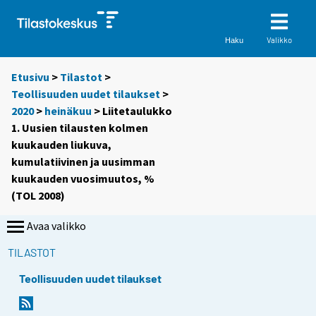
Valikko
Haku
Etusivu
>
Tilastot
>
Teollisuuden uudet tilaukset
>
2020
>
heinäkuu
> Liitetaulukko
1. Uusien tilausten kolmen
kuukauden liukuva,
kumulatiivinen ja uusimman
kuukauden vuosimuutos, %
(TOL 2008)
Avaa valikko
TILASTOT
Teollisuuden uudet tilaukset