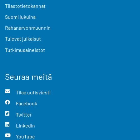
Tilastotietokannat
Suomi lukuina
Rahanarvonmuunnin
Tulevat julkaisut
Tutkimusaineistot
Seuraa meitä
Tilaa uutisviesti
Facebook
Twitter
LinkedIn
YouTube