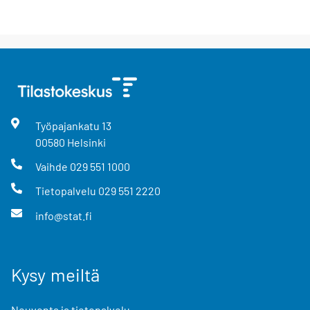
Työpajankatu
13
00580
Helsinki
Vaihde
029 551 1000
Tietopalvelu
029 551 2220
info@stat.fi
Kysy meiltä
Neuvonta ja tietopalvelu