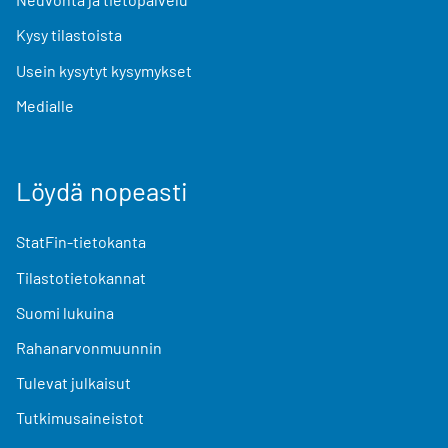
Kysy tilastoista
Usein kysytyt kysymykset
Medialle
Löydä nopeasti
StatFin-tietokanta
Tilastotietokannat
Suomi lukuina
Rahanarvonmuunnin
Tulevat julkaisut
Tutkimusaineistot