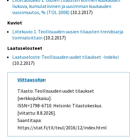
Liitetaulukko 1. Uusien tilausten kolmen kuukauden
liukuva, kumulatiivinen ja uusimman kuukauden
vuosimuutos, % (TOL 2008)
(10.2.2017)
Kuviot
Liitekuvio 1. Teollisuuden uusien tilausten trendisarja
toimialoittain
(10.2.2017)
Laatuselosteet
Laatuseloste: Teollisuuden uudet tilaukset -indeksi
(10.2.2017)
Viittausohje
:
Tilasto: Teollisuuden uudet tilaukset
[verkkojulkaisu].
ISSN=1798-6710. Helsinki: Tilastokeskus
[viitattu: 8.8.2026].
Saantitapa:
https://stat.fi/til/teul/2016/12/index.html