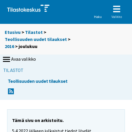
Valikko
Haku
Etusivu
>
Tilastot
>
Teollisuuden uudet tilaukset
>
2016
>
joulukuu
Avaa valikko
TILASTOT
Teollisuuden uudet tilaukset
Tämä sivu on arkistoitu.
5.4.2022 jälkeen julkaistut tiedot löydät