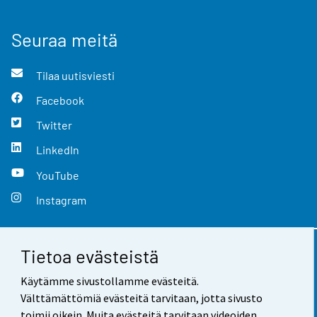
Seuraa meitä
Tilaa uutisviesti
Facebook
Twitter
LinkedIn
YouTube
Instagram
Tietoa evästeistä
Yhteystiedot
Käytämme sivustollamme evästeitä.
Palaute
Välttämättömiä evästeitä tarvitaan, jotta sivusto
toimii oikein. Muita evästeitä tarvitaan videoiden,
Käyttöehdot