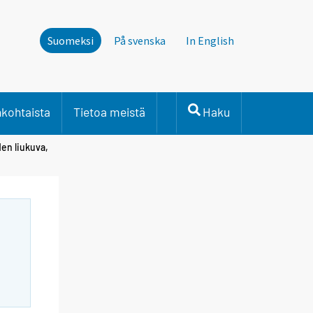
Suomeksi
På svenska
In English
nkohtaista
Tietoa meistä
Haku
en liukuva,