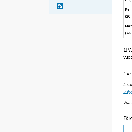
Kem
(20-
Meta
(24-
1) V
vuod
Lähd
Lisä
voly
Vast
Päiv