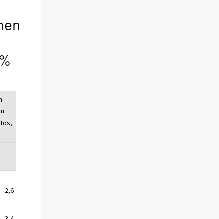
lmen
 %
n
en
tos,
2,6
-3,4