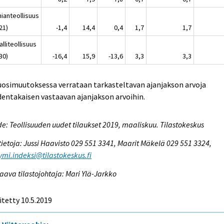
ianteollisuus
21)
-1,4
14,4
0,4
1,7
1,7
lliteollisuus
30)
-16,4
15,9
-13,6
3,3
3,3
uosimuutoksessa verrataan tarkasteltavan ajanjakson arvoja
entakaisen vastaavan ajanjakson arvoihin.
e: Teollisuuden uudet tilaukset 2019, maaliskuu. Tilastokeskus
tietoja: Jussi Haavisto 029 551 3341, Maarit Mäkelä 029 551 3324,
ymi.indeksi@tilastokeskus.fi
aava tilastojohtaja: Mari Ylä-Jarkko
itetty 10.5.2019