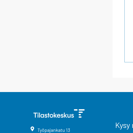
Kysy 
Työpajankatu
13