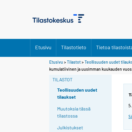
Etusivu
Tilastotieto
Tietoa tilastoist
Etusivu
>
Tilastot
>
Teollisuuden uudet tilauk
kumulatiivinen ja uusimman kuukauden vuos
TILASTOT
Teollisuuden uudet
T
tilaukset
5
Muutoksia tässä
tilastossa
S
Julkistukset