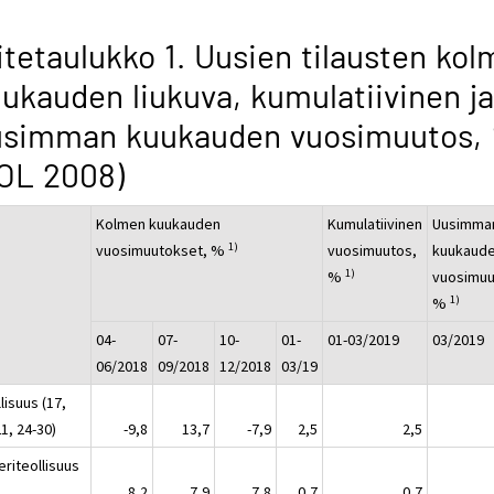
itetaulukko 1. Uusien tilausten ko
ukauden liukuva, kumulatiivinen ja
usimman kuukauden vuosimuutos,
OL 2008)
Kolmen kuukauden
Kumulatiivinen
Uusimma
1)
vuosimuutokset, %
vuosimuutos,
kuukaud
1)
%
vuosimuu
1)
%
04-
07-
10-
01-
01-03/2019
03/2019
06/2018
09/2018
12/2018
03/19
lisuus (17,
1, 24-30)
-9,8
13,7
-7,9
2,5
2,5
eriteollisuus
8,2
7,9
7,8
0,7
0,7