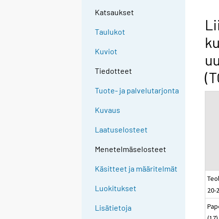
Katsaukset
Li
Taulukot
ku
Kuviot
u
Tiedotteet
(T
Tuote- ja palvelutarjonta
Kuvaus
Laatuselosteet
Menetelmäselosteet
Käsitteet ja määritelmät
Teol
Luokitukset
20-2
Pap
Lisätietoja
(17)