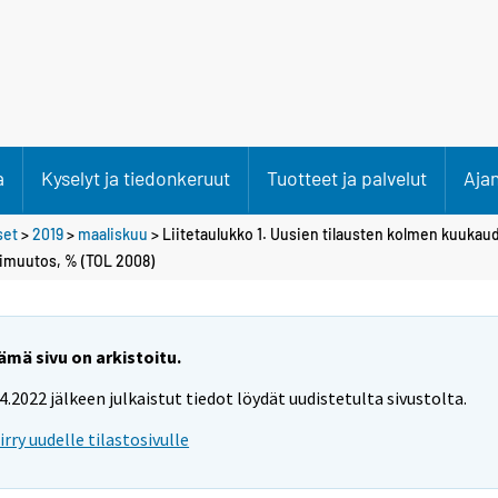
a
Kyselyt ja tiedonkeruut
Tuotteet ja palvelut
Aja
set
>
2019
>
maaliskuu
> Liitetaulukko 1. Uusien tilausten kolmen kuukaud
imuutos, % (TOL 2008)
ämä sivu on arkistoitu.
.4.2022 jälkeen julkaistut tiedot löydät uudistetulta sivustolta.
iirry uudelle tilastosivulle