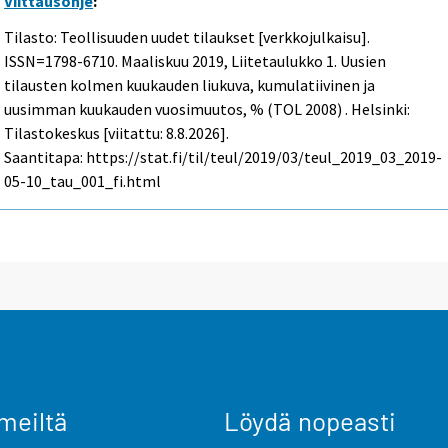
Viittausohje
:
Tilasto: Teollisuuden uudet tilaukset [verkkojulkaisu].
ISSN=1798-6710.
Maaliskuu
2019, Liitetaulukko 1. Uusien
tilausten kolmen kuukauden liukuva, kumulatiivinen ja
uusimman kuukauden vuosimuutos, % (TOL 2008) . Helsinki:
Tilastokeskus [viitattu: 8.8.2026].
Saantitapa: https://stat.fi/til/teul/2019/03/teul_2019_03_2019-
05-10_tau_001_fi.html
meiltä
Löydä nopeasti