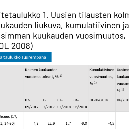
itetaulukko 1. Uusien tilausten ko
ukauden liukuva, kumulatiivinen ja
usimman kuukauden vuosimuutos,
OL 2008)
a taulukko suurempana
Kolmen kuukauden
Kumulatiivinen
Uusim
1)
vuosimuutokset, %
vuosimuutos,
kuuka
1)
%
vuosim
1)
%
07-
10-
01-
04-
01-06/2018
06/201
09/2017
12/2017
03/2018
06/2018
lisuus (17,
1, 24-30)
4,3
22,9
1,7
-9,9
-4,5