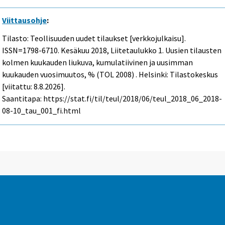
Viittausohje
:
Tilasto: Teollisuuden uudet tilaukset [verkkojulkaisu].
ISSN=1798-6710.
Kesäkuu
2018, Liitetaulukko 1. Uusien tilausten
kolmen kuukauden liukuva, kumulatiivinen ja uusimman
kuukauden vuosimuutos, % (TOL 2008) . Helsinki: Tilastokeskus
[viitattu: 8.8.2026].
Saantitapa: https://stat.fi/til/teul/2018/06/teul_2018_06_2018-
08-10_tau_001_fi.html