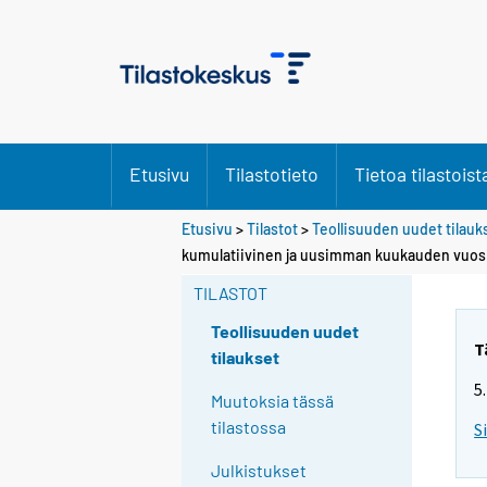
Etusivu
Tilastotieto
Tietoa tilastoist
Etusivu
>
Tilastot
>
Teollisuuden uudet tilauk
kumulatiivinen ja uusimman kuukauden vuos
TILASTOT
Teollisuuden uudet
T
tilaukset
5
Muutoksia tässä
tilastossa
S
Julkistukset