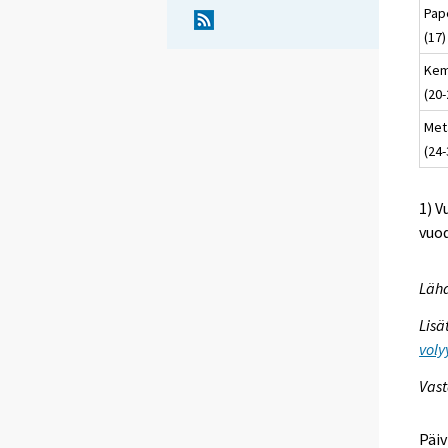
Pap
(17)
Kem
(20-
Meta
(24-
1) V
vuod
Lähd
Lisä
voly
Vast
Päiv