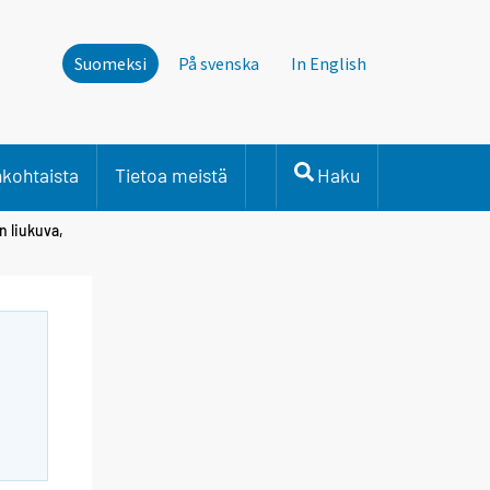
Suomeksi
På svenska
In English
nkohtaista
Tietoa meistä
Haku
n liukuva,