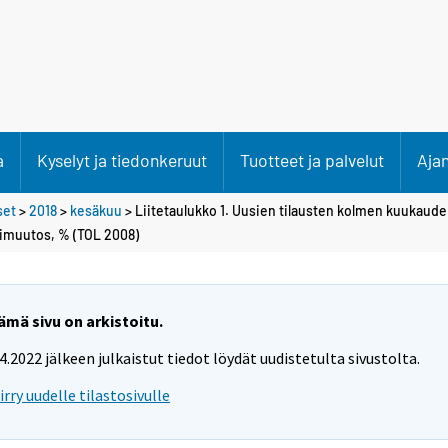
a
Kyselyt ja tiedonkeruut
Tuotteet ja palvelut
Aja
set
>
2018
>
kesäkuu
> Liitetaulukko 1. Uusien tilausten kolmen kuukaude
imuutos, % (TOL 2008)
ämä sivu on arkistoitu.
.4.2022 jälkeen julkaistut tiedot löydät uudistetulta sivustolta.
iirry uudelle tilastosivulle