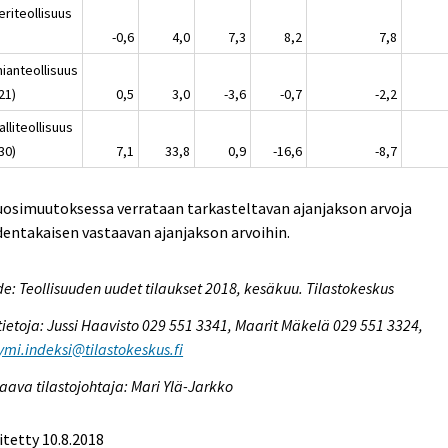
eriteollisuus
-0,6
4,0
7,3
8,2
7,8
ianteollisuus
21)
0,5
3,0
-3,6
-0,7
-2,2
lliteollisuus
30)
7,1
33,8
0,9
-16,6
-8,7
uosimuutoksessa verrataan tarkasteltavan ajanjakson arvoja
entakaisen vastaavan ajanjakson arvoihin.
e: Teollisuuden uudet tilaukset 2018, kesäkuu. Tilastokeskus
tietoja: Jussi Haavisto 029 551 3341, Maarit Mäkelä 029 551 3324,
ymi.indeksi@tilastokeskus.fi
aava tilastojohtaja: Mari Ylä-Jarkko
itetty 10.8.2018