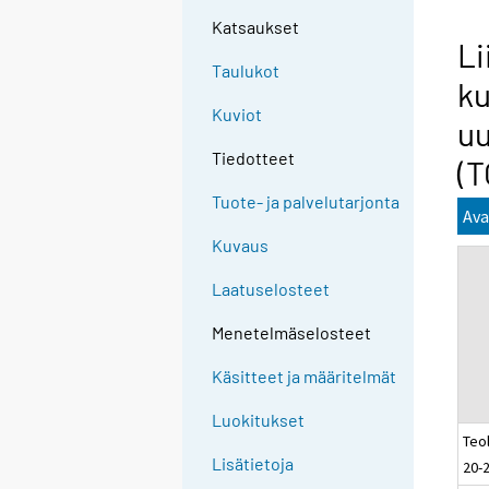
Katsaukset
Li
Taulukot
ku
Kuviot
u
Tiedotteet
(T
Tuote- ja palvelutarjonta
Ava
Kuvaus
Laatuselosteet
Menetelmäselosteet
Käsitteet ja määritelmät
Luokitukset
Teol
Lisätietoja
20-2